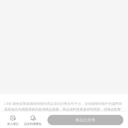
LINE 購物是匯集購物情報與商品資訊的整合性平台，並依購物情報中的趨勢與
風格做合作網路商家的延伸商品推薦，商品資料更新會有時間差，請務必點擊
商品至各合作網路商家，確認現售價與購物條件，一切資訊以合作廠商網頁為
商品已停售
準。
加入筆記
設定到價通知