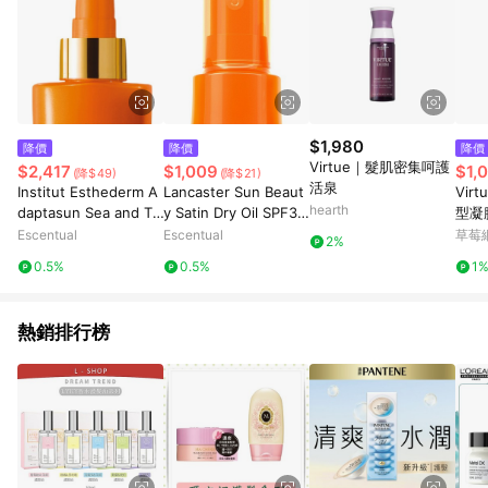
$1,980
降價
降價
降價
Virtue｜髮肌密集呵護
$2,417
$1,009
$1,
(降$49)
(降$21)
活泉
Institut Esthederm A
Lancaster Sun Beaut
Virt
hearth
daptasun Sea and Tr
y Satin Dry Oil SPF30
型凝膠
opics Hydra-Protecti
150ml
造型
Escentual
Escentual
草莓
2%
ve Body Lotion - Stro
0.5%
0.5%
1
ng Sun 200ml
熱銷排行榜