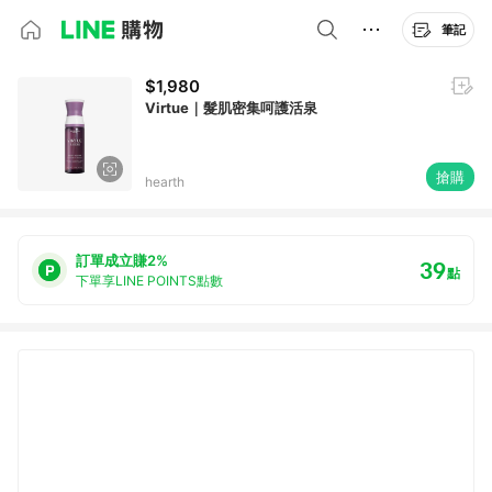
筆記
$1,980
Virtue｜髮肌密集呵護活泉
搶購
hearth
訂單成立賺2%
39
點
下單享LINE POINTS點數