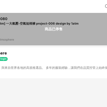
,080
atm] 一大氣壓-空氣短棉褲 project-006 design by 1atm
商品已停售
atmosphere
here
牌款，與來自世界各地的高規格選品。 多年的服裝經驗，讓我們在品質控管上始終