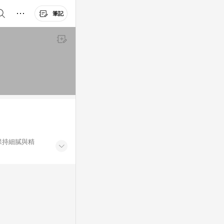
筆記
保持細膩與精