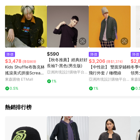
$590
降價
降價
降價
【秋冬推薦】經典好好
$3,478
$3,206
$2,
(降$869)
(降$1,374)
長袖T-黑色(男生版)
Kids Shuffle布魯克林
【中性款】 雙面穿鋪棉
冬季
亞洲跨境設計購物平台
搖滾美式拼接Scream
飛行外套 / 橄欖綠
領男
Pinkoi
印花黑色寬松牛仔夾克
呢大
東森購物 ETMall
亞洲跨境設計購物平台
東森購
1%
Pinkoi
0.5%
1%
0.
熱銷排行榜