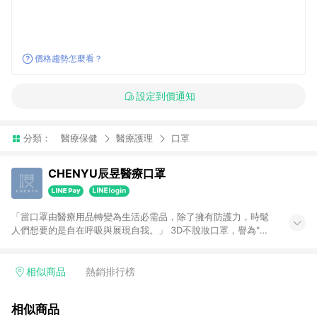
價格趨勢怎麼看？
設定到價通知
分類：
醫療保健
醫療護理
口罩
CHENYU辰昱醫療口罩
「當口罩由醫療用品轉變為生活必需品，除了擁有防護力，時髦
人們想要的是自在呼吸與展現自我。」 3D不脫妝口罩，譽為"最
美版型口罩"，戴上即刻展現您的最美臉型 3D透氣口罩，最暢銷
的立體口罩，舒適版型大空間，讓您身處城市人群中，也能安心
自在呼吸 3D兒童口罩，設計師原創手繪圖案，氣質風格卻不失童
相似商品
熱銷排行榜
心可愛，小寶貝最是愛不釋手 擁有質感的靈魂吧！ 在忙碌的日常
中，當你仍會想著「明天要穿什麼？」，這是一種對生活的期
相似商品
待，更是一種對美好的嚮往。CHENYU創造的不僅僅是產品，而