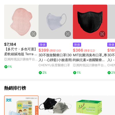
是一種生活態度，讓每一件日用品都能融入您的生活，展現質感
品味。
$7,184
降價
降價
降價
【多尺寸・多色可選】
$399
$366
$16
(降$100)
(降$122)
柔軟細膩地毯 Terra 地
3D不脫妝醫療口罩(30
MIT抗菌消臭布口罩_專
3D
毯 異形
亞洲跨境設計購物平台
入) - 心靜藍(小臉適用)
利銅元素+德國醫療級
入) 
Pinkoi
氧化鋅_時尚
CHENYU辰昱醫療口罩
亞洲跨境設計購物平台
CH
1%
Pinkoi
2%
1%
2
熱銷排行榜