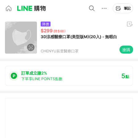
筆記
降價
$299
(降$60)
3D涼感醫療口罩(美型版M)(20入) - 無暇白
搶購
CHENYU辰昱醫療口罩
訂單成立賺2%
5
點
下單享LINE POINTS點數