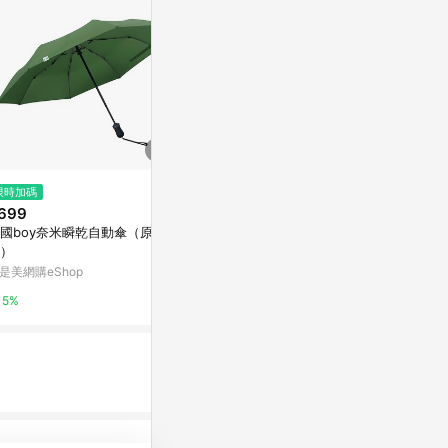
$1,380
限時加碼
限時加碼
CUOCO超
699
$129
東森購物 ETMa
國boy奈米瞬乾自動傘（原野
🔥臺灣出貨🔥全自動折疊傘 晴雨
）
傘 198骨漸變色三折傘女 晴雨兩
0.5%
用 防曬 男生遮陽傘 ins風大號雨
是美網購eShop
蝦皮購物
傘 高顏值遮陽 VH
5%
5.6%