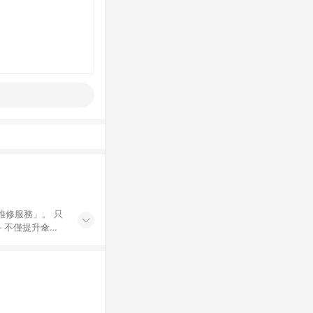
維修服務」。 只
－不僅提升傘具
格，也能享有
核心精神：遮陽、