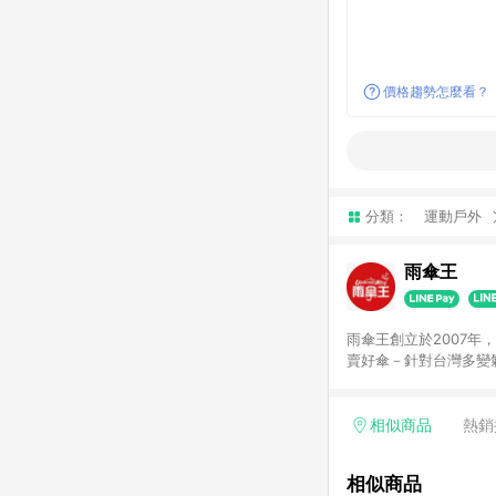
價格趨勢怎麼看？
分類：
運動戶外
雨傘王
雨傘王創立於2007年
賣好傘－針對台灣多變
品質與維修能量，也有
「雨傘王」的專業品質
擋雨、降溫、保暖-陪
相似商品
熱銷
相似商品