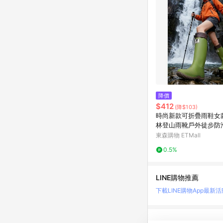
降價
$412
(降$103)
時尚新款可折疊雨鞋女
林登山雨靴戶外徒步防
水鞋
東森購物 ETMall
0.5%
LINE購物推薦
下載LINE購物App
最新活