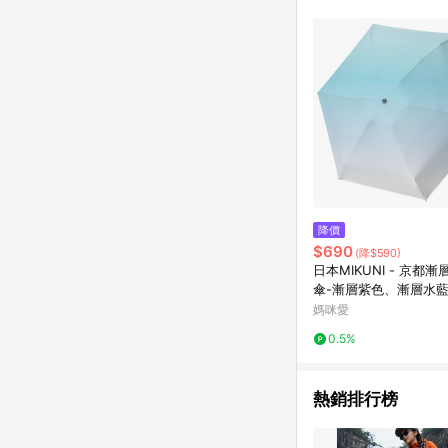
降價
$690
(降$590)
日本MIKUNI - 京都
傘-漸層紫色、漸層水
黃-重量：135g. 傘面：89CM 傘
媽咪愛
柄：50CM
0.5%
熱銷排行榜