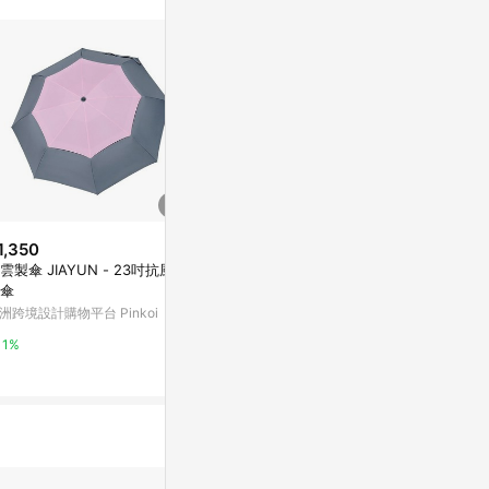
1,350
$690
降價
雲製傘 JIAYUN - 23吋抗風三
《BigRed 
$1,078
(降$1)
傘
傘
(網路限定販售)日系rento-MINI
洲跨境設計購物平台 Pinkoi
雨傘王
不鏽鋼黑膠晴雨傘-仰望星空(深
藍)
九乘九購物網
1%
2%
2%