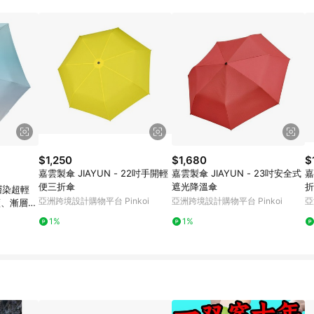
$1,250
$1,680
$
嘉雲製傘 JIAYUN - 22吋手開輕
嘉雲製傘 JIAYUN - 23吋安全式
嘉
便三折傘
遮光降溫傘
折
漸層染超輕
亞洲跨境設計購物平台 Pinkoi
亞洲跨境設計購物平台 Pinkoi
亞
藍、漸層鵝
1%
1%