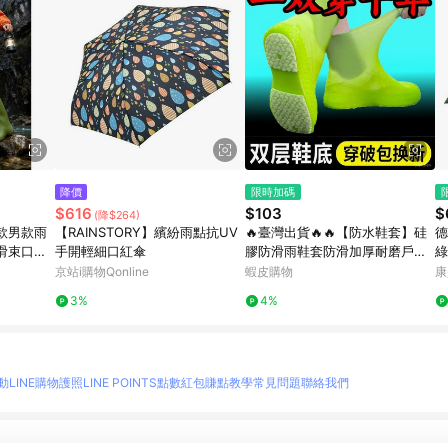
降價
限時加碼
$616
$103
$
(降$264)
款男款雨
【RAINSTORY】繽紛雨點抗UV
🔥臺灣出貨🔥🔥【防水鞋套】硅
德
滑束口防
手開輕細口紅傘
膠防滑雨鞋套防滑加厚耐磨戶外
綠
防水防雨男女雨靴套 FOWG
京站i購物Qonline
蝦皮購物
康
3%
4%
動
LINE購物護照
LINE POINTS點數紅包
賺點教學
常見問題
聯絡我們