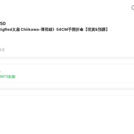
50
BigRed太扁 Chiikawa-薄荷綠》54CM手開折傘【現貨&預購】
傘王
%
OINTS點數