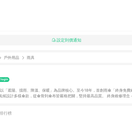
設定到價通知
戶外用品
雨具
，以「遮陽、擋雨、降溫、保暖」為品牌核心。至今18年，首創雨傘「終身免費
氣候設計多樣傘款，從傘骨到傘布皆嚴格把關，堅持最高品質。 終身維修理念
效減少廢傘，實踐環境友善。 超值無維修理念－以高CP值為核心，即使超值價
。 全台服務網絡－一次購買，享有全台35家實體門市的終身服務支持。 品牌
伴你安心度過酷熱、降雨與四季變化，對抗暖化帶來的極端氣候！
排行榜