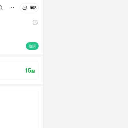
筆記
搶購
15
點