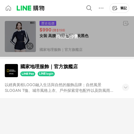
筆記
歷史低價
$990
(降$198)
女裝 高腰 防曬 短褲 - 炭黑色
商品已停售
國家地理服飾｜官方旗艦店
國家地理服飾｜官方旗艦店
以經典黃框LOGO融入生活與自然的服飾品牌；自然風景
SLOGAN T恤、城市風格上衣、戶外探索背包配件以及防風雨
GORE-TEX機能款。時尚簡約的設計成為每日穿搭靈感！結合探
索世界的核心價值，將永續環保的價值融入產品中，兼具永續探
險精神並引領潮流時尚。跟著國家地理服飾一起踏上旅程展開更
多探索！