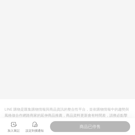
LINE 購物是匯集購物情報與商品資訊的整合性平台，並依購物情報中的趨勢與
風格做合作網路商家的延伸商品推薦，商品資料更新會有時間差，請務必點擊
商品至各合作網路商家，確認現售價與購物條件，一切資訊以合作廠商網頁為
商品已停售
準。
加入筆記
設定到價通知