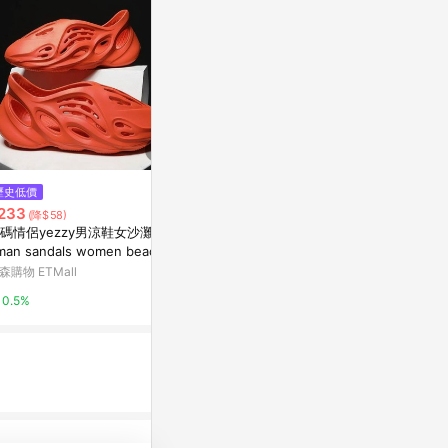
歷史低價
限時加碼
限時加碼
233
$299
$2,680
(降$58)
碼情侶yezzy男涼鞋女沙灘鞋R
台灣附發票💕包頭法式單鞋 歐美
HOKA ONE O
man sandals women beach s
時尚 小香風 拼色 圓頭 粗跟 高跟
overy Mul
oes
鞋 氣質涼鞋 平底鞋 女鞋小香風
7951BBLC
森購物 ETMall
蝦皮購物
摩曼頓線上商
圓頭 粗跟
0.5%
6%
16%