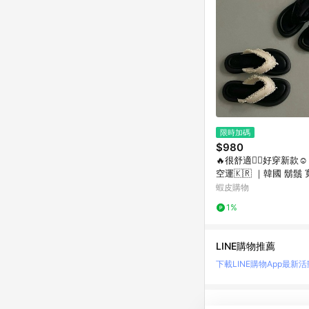
限時加碼
$980
🔥很舒適👍🏻好穿新款☺️
空運🇰🇷 ｜韓國 鬍鬚
夾腳 拖鞋。36097 B
蝦皮購物
1%
LINE購物推薦
下載LINE購物App
最新活