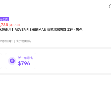
史低價
,786
(降$796)
水陸兩用】ROVER FISHERMAN 快乾涼感護趾涼鞋 - 黑色
家地理服飾｜官方旗艦店
近一年最省
$796