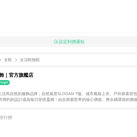
設定到價通知
女鞋
女涼鞋拖鞋
飾｜官方旗艦店
生活與自然的服飾品牌；自然風景SLOGAN T恤、城市風格上衣、戶外探索背
款。時尚簡約的設計成為每日穿搭靈感！結合探索世界的核心價值，將永續環保的價
領潮流時尚。跟著國家地理服飾一起踏上旅程展開更多探索！
排行榜