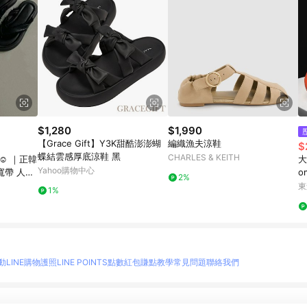
$1,280
$1,990
【Grace Gift】Y3K甜酷澎澎蝴
編織漁夫涼鞋
$
蝶結雲感厚底涼鞋 黑
CHARLES & KEITH
☺️ ｜正韓
大
Yahoo購物中心
 寬帶 人字
o
2%
h
東
1%
動
LINE購物護照
LINE POINTS點數紅包
賺點教學
常見問題
聯絡我們