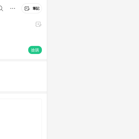
筆記
搶購