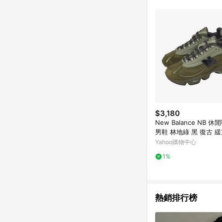
$3,180
New Balance NB 休閒
男鞋 林地綠 黑 復古 
紐巴倫 M1000NBU-D
Yahoo購物中心
1%
熱銷排行榜