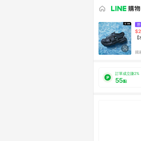
歷
$2
【
國
訂單成立賺2%
55
點