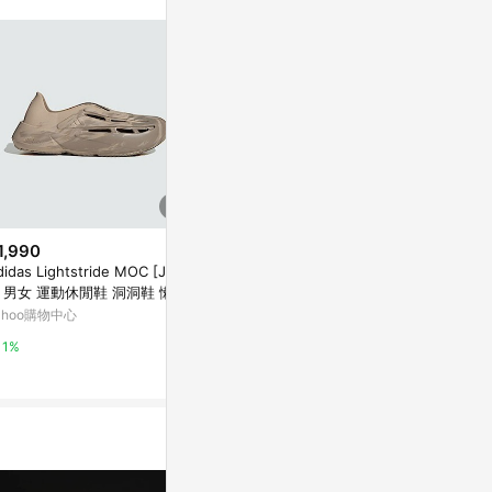
1,990
$2,490
$3,690
didas Lightstride MOC [JI227
ADIDAS ORIGINALS ADILETTE
adidas 愛
] 男女 運動休閒鞋 洞洞鞋 懶人
22 XLG W 女運動拖鞋-棕色-IE5
鞋 adiFOM C
 涼鞋 快乾 緩震 卡其
648
937
ahoo購物中心
Yahoo購物中心
Yahoo購物中
1%
1%
1%