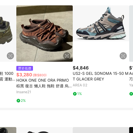
$4,846
$
歷史低價
鞋 1000
US2-S GEL SONOMA 15-50 M
A
$3,280
(降$800)
緩震 運動鞋
T GLACIER GREY
7
HOKA ONE ONE ORA PRIMO
鞋
AREA 02
Y
棕黑 復古 懶人鞋 拖鞋 舒適 烏龍
麵 毛毛蟲鞋 1141570-MCS
Insane21
1%
2%