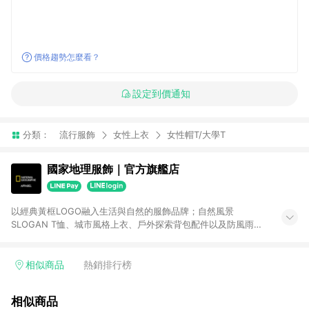
價格趨勢怎麼看？
設定到價通知
分類：
流行服飾
女性上衣
女性帽T/大學T
國家地理服飾｜官方旗艦店
以經典黃框LOGO融入生活與自然的服飾品牌；自然風景
SLOGAN T恤、城市風格上衣、戶外探索背包配件以及防風雨
GORE-TEX機能款。時尚簡約的設計成為每日穿搭靈感！結合探
索世界的核心價值，將永續環保的價值融入產品中，兼具永續探
險精神並引領潮流時尚。跟著國家地理服飾一起踏上旅程展開更
相似商品
熱銷排行榜
多探索！
相似商品