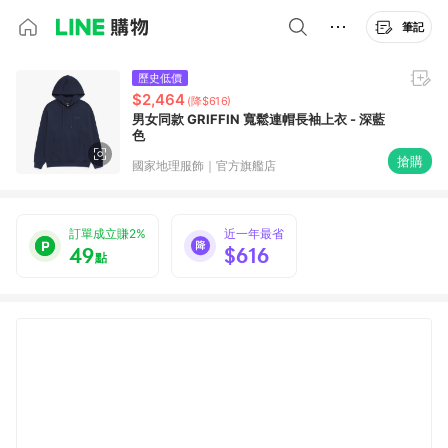
筆記
歷史低價
$2,464
(降$616)
男女同款 GRIFFIN 寬鬆連帽長袖上衣 - 深藍
色
搶購
國家地理服飾｜官方旗艦店
訂單成立賺2%
近一年最省
49
$616
點