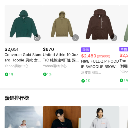
$2,651
$670
降價
Converse Gold Stand
United Athle 10.0oz
$2,
$2,480
(降$600)
ard Hoodie 男款 女款
T/C 純棉連帽T恤 深卡
The 
NIKE FULL-ZIP HOOD
綠色 中性 休閒 長袖 10
其色 3521401-537 [E
Yahoo購物中心
Yahoo購物中心
休閒長
IE BAROQUE BROWN
025917-A08
W]
09B
外套 咖啡 男女款 DR0
PCh
沃皮斯潮流
1%
1%
404-237 [台灣現貨]
WORLDPEACE
1
2%
熱銷排行榜