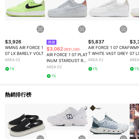
$3,926
$5,837
$3,
降價
WMNS AIR FORCE 1
AIR FORCE 1 07 CRAF
WMN
$3,062
(降$1,086)
07 LX BARELY VOLT
T WHITE VAST GREY
07 
AIR FORCE 1 07 PLAT
S
AREA 02
AREA 02
AREA
INUM STARDUST RE
D
AREA 02
1%
1%
1
1%
熱銷排行榜