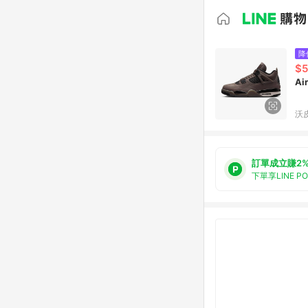
降
$5
Ai
沃皮
訂單成立賺2
下單享LINE P