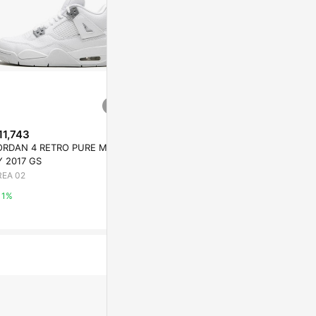
11,743
$2,028
降價
ORDAN 4 RETRO PURE MON
AIR JORDAN 
$2,646
(降$1,937)
Y 2017 GS
UM GOLD G
JORDAN 3 RETRO DARK IRIS T
REA 02
AREA 02
D
AREA 02
1%
1%
1%