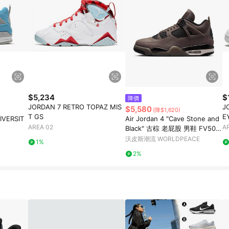
$5,234
$
降價
JORDAN 7 RETRO TOPAZ MIS
J
$5,580
(降$1,620)
T GS
E
IVERSIT
Air Jordan 4 "Cave Stone and
AREA 02
A
Black" 古棕 老屁股 男鞋 FV502
9-200 [台灣現貨]
沃皮斯潮流 WORLDPEACE
1%
2%