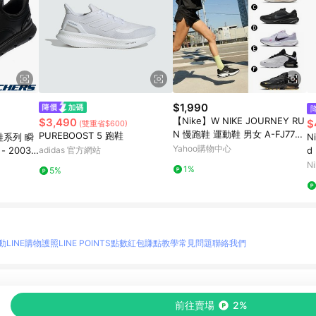
$1,990
【Nike】W NIKE JOURNEY RU
$3,490
$
(雙重省$600)
N 慢跑鞋 運動鞋 男女 A-FJ7765
PUREBOOST 5 跑鞋
鞋系列 瞬
N
001 B-FJ7765119 精選六款
Yahoo購物中心
 20031
adidas 官方網站
d
Ni
1%
5%
動
LINE購物護照
LINE POINTS點數紅包
賺點教學
常見問題
聯絡我們
物情報與商品資訊的整合性平台，並依購物情報中的趨勢與風格做合作網路商家的延伸商
前往賣場
2%
至各合作網路商家，確認現售價與購物條件，一切資訊以合作廠商網頁為準。