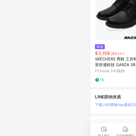
降價
$3,159
(降$431)
SKECHERS 男鞋 工作
穿舒適科技 GARZA SR -
0BLK
PChome 24h購物
1%
LINE購物推薦
下載LINE購物App
最新活
LINE 購物是匯集購
時間差，請務必點擊商品
加入筆記
設定到價通知