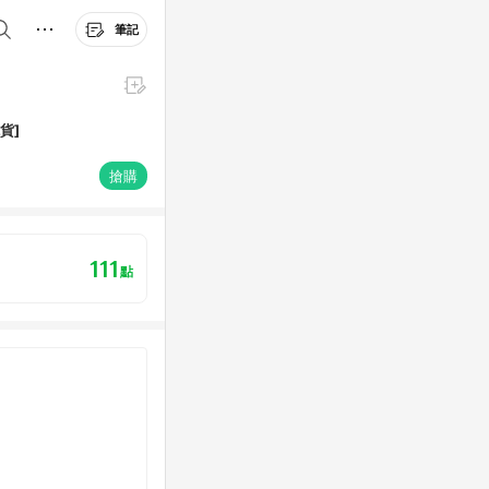
筆記
現貨]
搶購
111
點