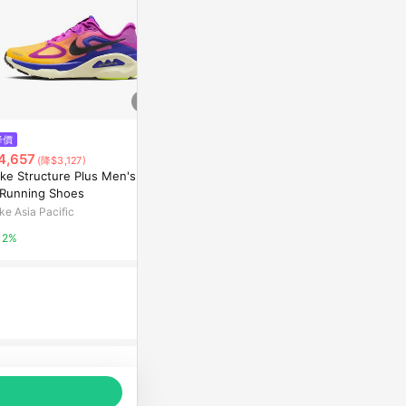
$3,380
降價
限時加碼
WAVE LIGHTNING PRO 排球鞋
4,657
$4,680
(降$3,127)
_ V1GA266039
ike Structure Plus Men's Roa
New Balanc
MIZUNO TAIWAN
 Running Shoes
鞋 M10807E3
ke Asia Pacific
摩曼頓線上商
2%
2%
14%
品推薦，商品資料更新會有