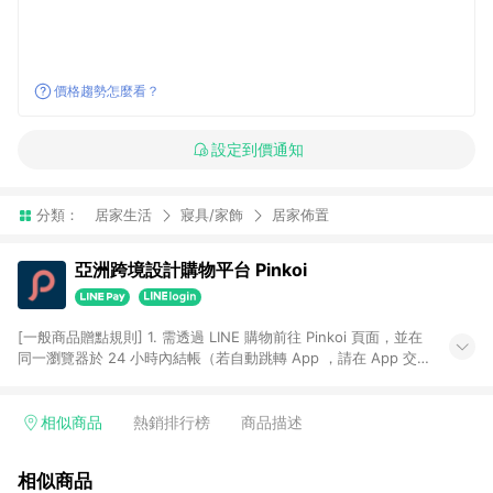
價格趨勢怎麼看？
設定到價通知
分類：
居家生活
寢具/家飾
居家佈置
亞洲跨境設計購物平台 Pinkoi
[一般商品贈點規則] 1. 需透過 LINE 購物前往 Pinkoi 頁面，並在
同一瀏覽器於 24 小時內結帳（若自動跳轉 App ，請在 App 交
易），才具點數回饋資格。 2. 點數回饋計算將扣除訂單金額中的
運費與金流手續費與手動輸入之優惠碼折扣。 3. LINE 購物點數
回饋訂單不得享有 Pinkoi 站方優惠，例如首購優惠，P coins，
相似商品
熱銷排行榜
商品描述
全站(不包含手動輸入之優惠碼)。 4. 透過 LINE 購物連結到
Pinkoi 以外之網站購買之商品不具贈點資格。 5. 取消訂單或退貨
相似商品
行為，不具贈點資格，部分退款不在此限。 6. APP 請更新至