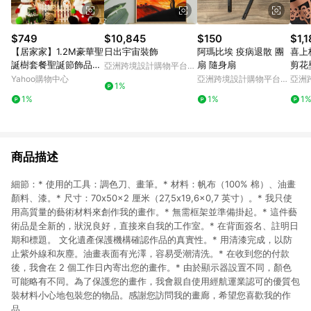
$749
$10,845
$150
$1,
【居家家】1.2M豪華聖
日出宇宙裝飾
阿瑪比埃 疫病退散 團
喜上
誕樹套餐聖誕節飾品耶
扇 隨身扇
剪花
亞洲跨境設計購物平台
誕節裝飾品大型家用商
Pinkoi
Yahoo購物中心
亞洲跨境設計購物平台
亞洲
1%
用耶誕樹
Pinkoi
Pinko
1%
1%
1
商品描述
細節：* 使用的工具：調色刀、畫筆。* 材料：帆布（100% 棉）、油畫
顏料、漆。* 尺寸：70x50x2 厘米（27,5x19,6x0,7 英寸）。* 我只使
用高質量的藝術材料來創作我的畫作。* 無需框架並準備掛起。* 這件藝
術品是全新的，狀況良好，直接來自我的工作室。* 在背面簽名、註明日
期和標題。 文化遺產保護機構確認作品的真實性。* 用清漆完成，以防
止紫外線和灰塵。油畫表面有光澤，容易受潮清洗。* 在收到您的付款
後，我會在 2 個工作日內寄出您的畫作。* 由於顯示器設置不同，顏色
可能略有不同。為了保護您的畫作，我會親自使用經航運業認可的優質包
裝材料小心地包裝您的物品。感謝您訪問我的畫廊，希望您喜歡我的作
品。