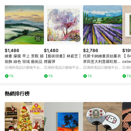
Android v4.6.0 / iOS v4.1.5 以上才具贈點資格。 7. 點數將於出
貨後 45 天後發送。 8. 群眾募資商品，禮物卡，開館保證金，補
運費，攤位費等不具贈點資格。 9. LINE 購物站上之商品規格、
顏色、價位、贈品如與 Pinkoi 商品資訊頁及購物車不符，以
Pinkoi 購物商品資訊頁及購物車標示為準。 10. 點數紅包使用規
則請以點數紅包活動說明為準。 11. 若於 LINE 購物前往 Pinkoi
頁面後才首次下載 Pinkoi APP 並完成訂單，不符合導購資格；承
上，首次下載 Pinkoi APP 後，需透過 LINE 購物前往 Pinkoi 頁
面，方享導購資格。
$1,486
$1,480
$2,786
$19
繪畫 朦朧 早上 景觀 牆
【藝術掛畫】林庭芝 |
托斯卡納繪畫原始薰衣
【 B
裝飾 綠色 領域 藝術品
煙霧彈
草田意大利普羅旺斯鄉
ost
村風景
涅森
亞洲跨境設計購物平台
亞洲跨境設計購物平台
亞洲跨境設計購物平台
亞洲
Pinkoi
Pinkoi
Pinkoi
Pinko
1%
1%
1%
1
熱銷排行榜