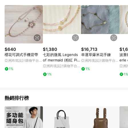
Android v4.6.0 / iOS v4.1.5 以上才具贈點資格。 7. 點數將於出
貨後 45 天後發送。 8. 群眾募資商品，禮物卡，開館保證金，補
運費，攤位費等不具贈點資格。 9. LINE 購物站上之商品規格、
顏色、價位、贈品如與 Pinkoi 商品資訊頁及購物車不符，以
Pinkoi 購物商品資訊頁及購物車標示為準。 10. 點數紅包使用規
則請以點數紅包活動說明為準。 11. 若於 LINE 購物前往 Pinkoi
頁面後才首次下載 Pinkoi APP 並完成訂單，不符合導購資格；承
上，首次下載 Pinkoi APP 後，需透過 LINE 購物前往 Pinkoi 頁
面，方享導購資格。
$640
$1,380
$16,713
$1,
櫻花可調式手機背帶
七彩的微風 Legends
幸運草爆米花手鍊
波賽頓
of mermaid (粉紅 Pin
erle
亞洲跨境設計購物平台
亞洲跨境設計購物平台
k)
Pinkoi
Pinkoi
亞洲跨境設計購物平台
亞洲
1%
1%
Pinkoi
Pinko
1%
1
熱銷排行榜