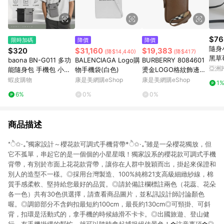
$76
限時加碼
降價
降價
隨身
$320
$31,160
$19,383
(降$14,440)
(降$417)
黑草
baona BN-G011 多功
BALENCIAGA Logo購
BURBERRY 8084601
亞洲
能隨身包 手機包 小包
物手機袋(白色)
燙金LOGO格紋飾邊斜
Pinko
側背包 單肩包 迷你手
背手機包.咖
蝦皮購物
康是美網購eShop
康是美網購eShop
1
機包 斜背包 斜跨小包
6%
0%
0%
包 帆布包 德洋資訊
商品描述
*ੈ✩·₊˚獨家設計～櫻花款可調式手機背帶*ੈ✩·₊˚雖是一朵櫻花獨放，但
它不孤單，串起它的是一個個的小星星哦！獨家設系的櫻花款可調式手機
背帶，有別於市面上花花款背帶，讓你在人群中脫穎而出，掛起來保證和
別人的造型不一樣。◎採用台灣製造、100%純棉21支高級細緻紗線，棉
質手感柔軟、堅持給您最好的品質。◎請於備註欄標註兩色（花蕊、花朵
各一色）共有30色供選擇，請查看商品圖片，並私訊設計師討論顏色
喔。◎調節部分不含鉤扣最短約100cm，最長約130cm◎可頸掛、可斜
背，扣環是活動式的，拿手機的時候絲滑不卡卡。◎出國旅遊、登山健