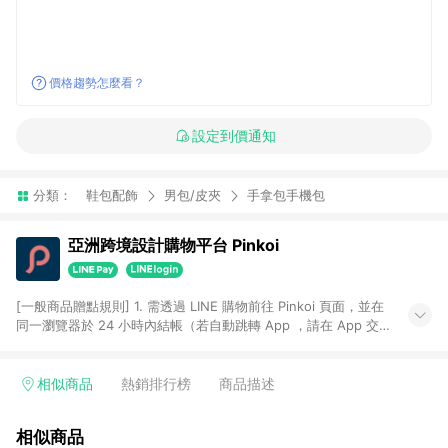
價格趨勢怎麼看？
設定到價通知
分類：
鞋包配飾
男包/皮夾
手拿包手機包
亞洲跨境設計購物平台 Pinkoi
[一般商品贈點規則] 1. 需透過 LINE 購物前往 Pinkoi 頁面，並在
同一瀏覽器於 24 小時內結帳（若自動跳轉 App ，請在 App 交
易），才具點數回饋資格。 2. 點數回饋計算將扣除訂單金額中的
運費與金流手續費與手動輸入之優惠碼折扣。 3. LINE 購物點數
回饋訂單不得享有 Pinkoi 站方優惠，例如首購優惠，P coins，
相似商品
熱銷排行榜
商品描述
全站(不包含手動輸入之優惠碼)。 4. 透過 LINE 購物連結到
Pinkoi 以外之網站購買之商品不具贈點資格。 5. 取消訂單或退貨
相似商品
行為，不具贈點資格，部分退款不在此限。 6. APP 請更新至