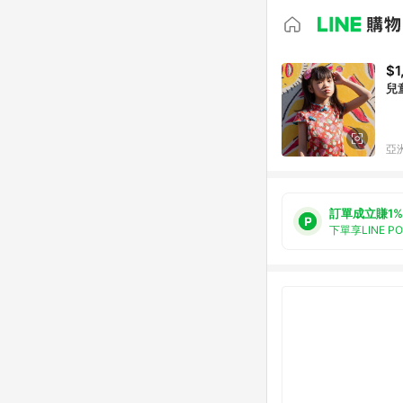
$1
兒
亞洲
訂單成立賺1%
下單享LINE P