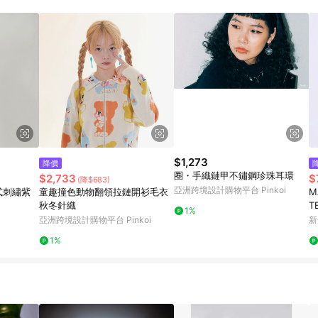
載 Pinkoi APP 後，需透過 LINE 購物前往 Pinkoi 頁面，方享導購資格
$1,273
降價
圈・手織鏈甲不鏽鋼珍珠耳環
$2,733
$
(降$683)
亞洲跨境設計購物平台 Pinkoi
中式刺繡紫
童趣撞色動物翻領拉鏈開衫毛衣
M
秋冬針織
T
1%
P
亞洲跨境設計購物平台 Pinkoi
新
1%