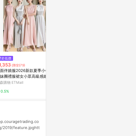
$522
$149
歷史低價
法國 Moulin Roty 雨後系列-迷
牡丹花 INS
1,353
(降$579)
你黑鼠
亞洲跨境設計購物
面伴娘服2026新款夏季小個子
亞洲跨境設計購物平台 Pinkoi
妹團禮服裙女小眾高級感婚禮
1%
袍
森購物 ETMall
1%
0.5%
op.couragetrading.co
/2019/feature.jpghtt