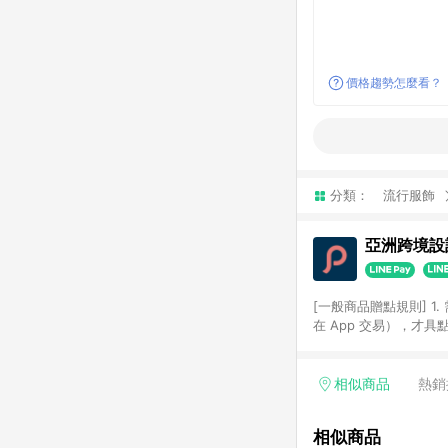
價格趨勢怎麼看？
分類：
流行服飾
亞洲跨境設計
[一般商品贈點規則] 1.
在 App 交易），才
扣。 3. LINE 購物
碼)。 4. 透過 LIN
格，部分退款不在此限。 6. 
相似商品
熱銷
後發送。 8. 群眾募
顏色、價位、贈品如與 P
相似商品
使用規則請以點數紅包活動說