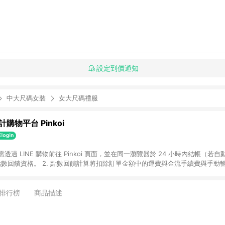
設定到價通知
中大尺碼女裝
女大尺碼禮服
購物平台 Pinkoi
 需透過 LINE 購物前往 Pinkoi 頁面，並在同一瀏覽器於 24 小時內結帳（若自
具點數回饋資格。 2. 點數回饋計算將扣除訂單金額中的運費與金流手續費與手動
點數回饋訂單不得享有 Pinkoi 站方優惠，例如首購優惠，P coins，全站(不包含
E 購物連結到 Pinkoi 以外之網站購買之商品不具贈點資格。 5. 取消訂單或退貨
APP 請更新至Android v4.6.0 / iOS v4.1.5 以上才具贈點資格。 7. 點
排行榜
商品描述
資商品，禮物卡，開館保證金，補運費，攤位費等不具贈點資格。 9. LINE 購物
inkoi 商品資訊頁及購物車不符，以 Pinkoi 購物商品資訊頁及購物車標示為準。
明為準。 11. 若於 LINE 購物前往 Pinkoi 頁面後才首次下載 Pinkoi A