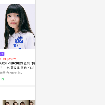
。
$5,030
降價
降價
[可定制] 北
708
$1,291
(降$472)
(降$192)
亞洲跨境設計購物
ARDI MERCREDI 童裝 印花短
Meugler牛稠島 動物天堂 手繪小
EE 白色 藍玫瑰 剪裁 KIDS CRO
狗鬱金香印花網紗防曬貼身打底
1%
PED TSHIRT UNE ROSE
衫
光三越skm online
亞洲跨境設計購物平台 Pinkoi
1%
1%