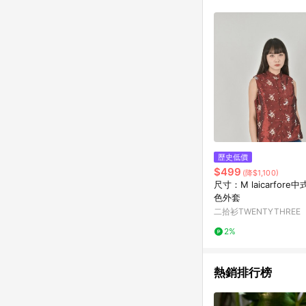
符合導購資格；承上，首次下
歷史低價
$499
(降$1,100)
尺寸：M laicarfore
色外套
二拾衫TWENTYTHREE
2%
熱銷排行榜