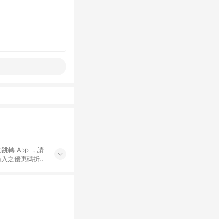
動跳轉 App ，請
輸入之優惠碼折
手動輸入之優惠
行為，不具贈點資
數將於出貨後 45 天
站上之商品規格、
 10. 點數紅包
PP 並完成訂單，不