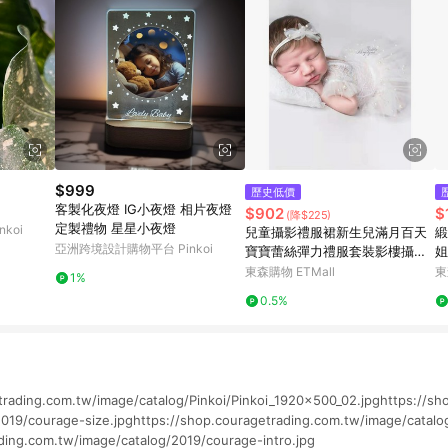
$999
歷史低價
客製化夜燈 IG小夜燈 相片夜燈
$902
$
(降$225)
定製禮物 星星小夜燈
koi
兒童攝影禮服裙新生兒滿月百天
緞
亞洲跨境設計購物平台 Pinkoi
寶寶蕾絲彈力禮服套裝影樓攝影
姐
道具
晨
東森購物 ETMall
東
1%
0.5%
trading.com.tw/image/catalog/Pinkoi/Pinkoi_1920x500_02.jpghttps://sh
019/courage-size.jpghttps://shop.couragetrading.com.tw/image/catalog
ding.com.tw/image/catalog/2019/courage-intro.jpg