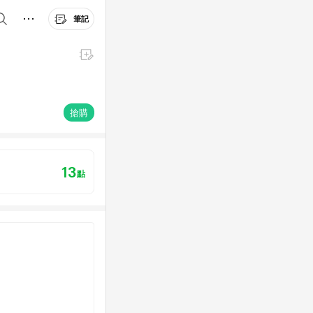
筆記
搶購
13
點