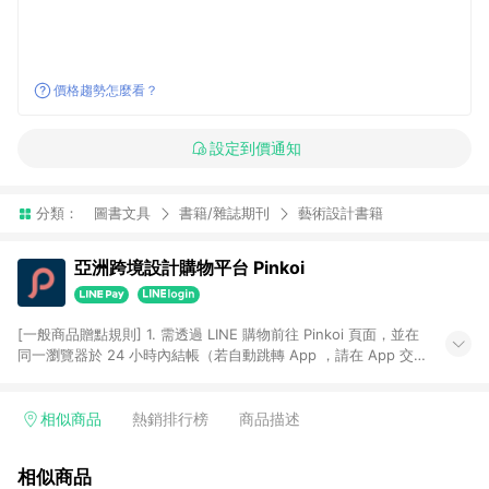
價格趨勢怎麼看？
設定到價通知
分類：
圖書文具
書籍/雜誌期刊
藝術設計書籍
亞洲跨境設計購物平台 Pinkoi
[一般商品贈點規則] 1. 需透過 LINE 購物前往 Pinkoi 頁面，並在
同一瀏覽器於 24 小時內結帳（若自動跳轉 App ，請在 App 交
易），才具點數回饋資格。 2. 點數回饋計算將扣除訂單金額中的
運費與金流手續費與手動輸入之優惠碼折扣。 3. LINE 購物點數
回饋訂單不得享有 Pinkoi 站方優惠，例如首購優惠，P coins，
相似商品
熱銷排行榜
商品描述
全站(不包含手動輸入之優惠碼)。 4. 透過 LINE 購物連結到
Pinkoi 以外之網站購買之商品不具贈點資格。 5. 取消訂單或退貨
相似商品
行為，不具贈點資格，部分退款不在此限。 6. APP 請更新至