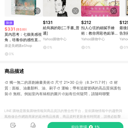
$131
$212
$12
降價
給烏鴉的歌[二手書_普
扣人心弦的細膩手繪
最後
$331
(降$89)
通]
術：教你用彩色鉛筆刻
告別
莫內思考：七個美感視
劃美好的事物[二手書_
Yahoo購物中心
Yahoo購物中心
Yah
角，培養你的感性直覺
普通]
力
康是美網購eShop
0%
0%
0
0%
商品描述
🎨 獨一無二的原創繪畫美術🎨 尺寸 21*30 公分（8.3*11.7 吋）🎨 材
質：面板、油畫顏料、油、刷子🎨 運輸；帶有追蹤號碼的高品質保護包
裝🎨 無框。例如室內有裱框的圖片🎨如有任何疑問，請隨時聯繫
LINE 購物是匯集購物情報與商品資訊的整合性平台，並依購物情報中的趨勢與
風格做合作網路商家的延伸商品推薦，商品資料更新會有時間差，請務必點擊
商品至各合作網路商家，確認現售價與購物條件，一切資訊以合作廠商網頁為
前往賣場
1%
準。