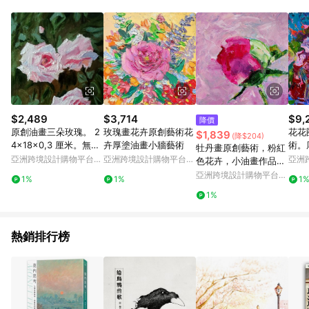
Android v4.6.0 / iOS v4.1.5 以上才具贈點資格。 7. 點數將於出
貨後 45 天後發送。 8. 群眾募資商品，禮物卡，開館保證金，補
運費，攤位費等不具贈點資格。 9. LINE 購物站上之商品規格、
顏色、價位、贈品如與 Pinkoi 商品資訊頁及購物車不符，以
Pinkoi 購物商品資訊頁及購物車標示為準。 10. 點數紅包使用規
則請以點數紅包活動說明為準。 11. 若於 LINE 購物前往 Pinkoi
頁面後才首次下載 Pinkoi APP 並完成訂單，不符合導購資格；承
上，首次下載 Pinkoi APP 後，需透過 LINE 購物前往 Pinkoi 頁
面，方享導購資格。
$2,489
$3,714
$9,
降價
原創油畫三朵玫瑰。 2
玫瑰畫花卉原創藝術花
花花
$1,839
(降$204)
4x18x0,3 厘米。無框
卉厚塗油畫小牆藝術
術。
牡丹畫原創藝術，粉紅
的。
亞洲跨境設計購物平台
亞洲跨境設計購物平台
亞洲
色花卉，小油畫作品，
Pinkoi
Pinkoi
Pinko
花牆藝術
亞洲跨境設計購物平台
1%
1%
1
Pinkoi
1%
熱銷排行榜