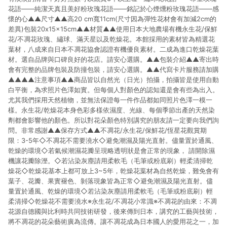
花語——純潔天真且美好粉玫瑰花語——銘記於心煙燻粉玫瑰花語——感
懷的心▲▲尺寸▲▲高20 cm寬11cm(尺寸因為彈性花材會有加減2cm的
差異)包裝20x15x15cm▲▲材質▲▲使用日本大地農場有機永生花/保鮮
花/不凋花玫瑰、繡球、滿天星以及乾燥花。本館採用的素材皆為精選花
葉材，八成來自日本不凋花協會認證有機優良素材。二成為進口乾燥花葉
材。選自品牌與口碑良好的花店。請安心選購。▲▲包裝介紹▲▲寄出時
會有完整的品牌包裝及防撞包裝，請安心選購。▲▲代寫卡片服務請加購
▲▲▲▲注意事項▲▲商品皆以自然光（日光）拍攝，拍攝皆是使用自動
白平衡，為求照片色澤如實。但每個人對顏色的認知還是會有些為出入。
尤其我們採用天然植物，並無法保證每一件作品都如同照片色澤一模一
樣。永生花/乾燥花本身色彩多樣依濕度、光線、每個季節出產的天然染
劑都會影響他的顏色。所以對花朵顏色特別講究的朋友請一定要向我們詢
問。非常感謝▲▲保存方式▲▲不凋花/永生花/保鮮花/恆星花觀賞期
限：3-5年◇不凋花不需要澆水◇避免潮濕及陽光直射。儘量置於通風、
乾燥的環境◇若氣候潮濕花瓣呈現略透明狀是會正常的現象， 請開除濕
機讓花瓣除溼。◇若沾染灰塵請用柔軟毛（毛筆或粉底刷）輕柔清掃乾
燥花◇乾燥花基本上都可放上3~5年，乾燥花葉材為自然乾燥，難免會有
葉子、花瓣、果實褪色、剝落現象皆為正常◇避免潮濕及陽光直射。儘
量置於通風、乾燥的環境◇若沾染灰塵請用柔軟毛（毛筆或粉底刷）輕
柔清掃◇乾燥花不需要澆水※永生花/不凋花小常識※不凋花的由來：不凋
花源自德國與比利時共同技術研發，後來傳到日本，講究的工藝與技術，
將不凋花的花朵藝術廣為流傳。讓不凋花成為日本國人的愛用花之一，加