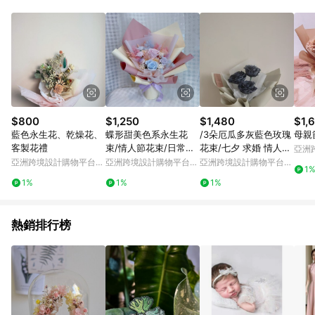
Android v4.6.0 / iOS v4.1.5 以上才具贈點資格。 7. 點數將於出
貨後 45 天後發送。 8. 群眾募資商品，禮物卡，開館保證金，補
運費，攤位費等不具贈點資格。 9. LINE 購物站上之商品規格、
顏色、價位、贈品如與 Pinkoi 商品資訊頁及購物車不符，以
Pinkoi 購物商品資訊頁及購物車標示為準。 10. 點數紅包使用規
則請以點數紅包活動說明為準。 11. 若於 LINE 購物前往 Pinkoi
頁面後才首次下載 Pinkoi APP 並完成訂單，不符合導購資格；承
上，首次下載 Pinkoi APP 後，需透過 LINE 購物前往 Pinkoi 頁
面，方享導購資格。
$800
$1,250
$1,480
$1,
藍色永生花、乾燥花、
蝶形甜美色系永生花
/3朵厄瓜多灰藍色玫瑰
母親
客製花禮
束/情人節花束/日常送
花束/七夕 求婚 情人節
亞洲
禮
紀念日 生日 母親節
Pinko
亞洲跨境設計購物平台
亞洲跨境設計購物平台
亞洲跨境設計購物平台
1
Pinkoi
Pinkoi
Pinkoi
1%
1%
1%
熱銷排行榜