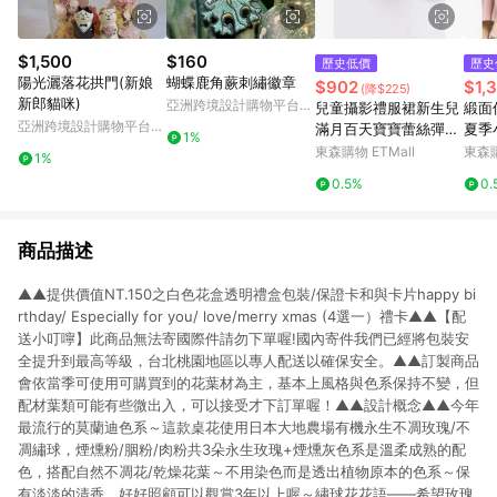
$1,500
$160
歷史低價
歷史
陽光灑落花拱門(新娘
蝴蝶鹿角蕨刺繡徽章
$902
$1,
(降$225)
新郎貓咪)
亞洲跨境設計購物平台
兒童攝影禮服裙新生兒
緞面
Pinkoi
亞洲跨境設計購物平台
滿月百天寶寶蕾絲彈力
夏季
1%
Pinkoi
禮服套裝影樓攝影道具
裙女
東森購物 ETMall
東森購
1%
袍
0.5%
0.
商品描述
▲▲提供價值NT.150之白色花盒透明禮盒包裝/保證卡和與卡片happy bi
rthday/ Especially for you/ love/merry xmas (4選一）禮卡▲▲【配
送小叮嚀】此商品無法寄國際件請勿下單喔!國內寄件我們已經將包裝安
全提升到最高等級，台北桃園地區以專人配送以確保安全。▲▲訂製商品
會依當季可使用可購買到的花葉材為主，基本上風格與色系保持不變，但
配材葉類可能有些微出入，可以接受才下訂單喔！▲▲設計概念▲▲今年
最流行的莫蘭迪色系～這款桌花使用日本大地農場有機永生不凋玫瑰/不
凋繡球，煙燻粉/胭粉/肉粉共3朵永生玫瑰+煙燻灰色系是溫柔成熟的配
色，搭配自然不凋花/乾燥花葉～不用染色而是透出植物原本的色系～保
有淡淡的清香，好好照顧可以觀賞3年以上喔～繡球花花語——希望玫瑰