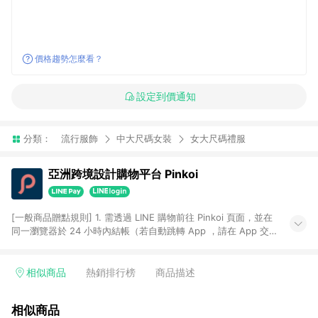
價格趨勢怎麼看？
設定到價通知
分類：
流行服飾
中大尺碼女裝
女大尺碼禮服
亞洲跨境設計購物平台 Pinkoi
[一般商品贈點規則] 1. 需透過 LINE 購物前往 Pinkoi 頁面，並在
同一瀏覽器於 24 小時內結帳（若自動跳轉 App ，請在 App 交
易），才具點數回饋資格。 2. 點數回饋計算將扣除訂單金額中的
運費與金流手續費與手動輸入之優惠碼折扣。 3. LINE 購物點數
回饋訂單不得享有 Pinkoi 站方優惠，例如首購優惠，P coins，
相似商品
熱銷排行榜
商品描述
全站(不包含手動輸入之優惠碼)。 4. 透過 LINE 購物連結到
Pinkoi 以外之網站購買之商品不具贈點資格。 5. 取消訂單或退貨
相似商品
行為，不具贈點資格，部分退款不在此限。 6. APP 請更新至