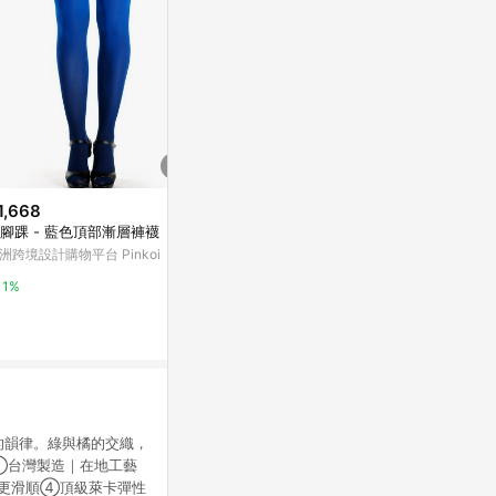
1,668
降價
限時加碼
腳踝 - 藍色頂部漸層褲襪
$250
$59
(降$130)
洲跨境設計購物平台 Pinkoi
輕壓力單色足弓襪- 灰
氣質鏤空親膚
FOOTER專業機能襪
衣芙
1%
2%
5%
的韻律。綠與橘的交織，
①台灣製造｜在地工藝
感更滑順④頂級萊卡彈性