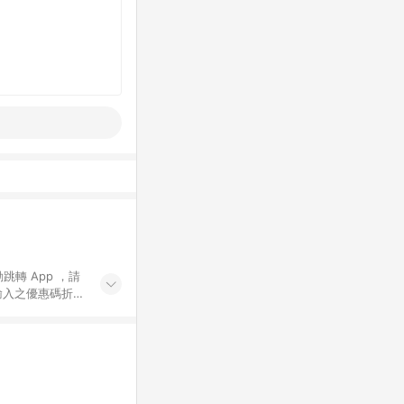
動跳轉 App ，請
輸入之優惠碼折
手動輸入之優惠
行為，不具贈點資
數將於出貨後 45 天
站上之商品規格、
 10. 點數紅包
PP 並完成訂單，不