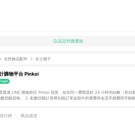
設定到價通知
女性飾品配件
女士襪子
購物平台 Pinkoi
 需透過 LINE 購物前往 Pinkoi 頁面，並在同一瀏覽器於 24 小時內結帳（若自
具點數回饋資格。 2. 點數回饋計算將扣除訂單金額中的運費與金流手續費與手動
點數回饋訂單不得享有 Pinkoi 站方優惠，例如首購優惠，P coins，全站(不包含
E 購物連結到 Pinkoi 以外之網站購買之商品不具贈點資格。 5. 取消訂單或退貨
APP 請更新至Android v4.6.0 / iOS v4.1.5 以上才具贈點資格。 7. 點
排行榜
商品描述
資商品，禮物卡，開館保證金，補運費，攤位費等不具贈點資格。 9. LINE 購物
inkoi 商品資訊頁及購物車不符，以 Pinkoi 購物商品資訊頁及購物車標示為準。
明為準。 11. 若於 LINE 購物前往 Pinkoi 頁面後才首次下載 Pinkoi A