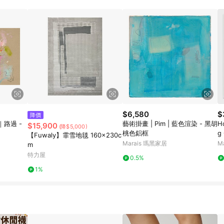
載 Pinkoi APP 後，需透過 LINE 購物前往 Pinkoi 頁面，方享導購資格
$6,580
$
降價
｜路過 -
藝術掛畫 | Pim | 藍色渲染 - 黑胡
H
$15,900
(降$5,000)
桃色鋁框
g
【Fuwaly】霏雪地毯 160x230c
桃
Marais 瑪黑家居
M
m
特力屋
0.5%
1%