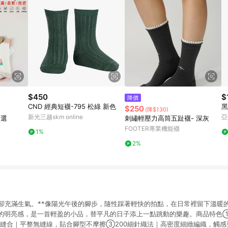
$450
$
降價
CND 經典短襪-795 松綠 新色
黑
$250
(降$130)
新光三越skm online
亞
可選
刺繡輕壓力高筒五趾襪- 深灰
FOOTER專業機能襪
1%
2%
，卻充滿生氣。**像陽光午後的腳步，隨性踩著輕快的拍點，在日常裡留下溫暖
的明亮感，是一首輕盈的小品，替平凡的日子添上一點跳動的樂趣。商品特色
縫合｜平整無縫線，貼合腳型不摩擦③200細針織法｜高密度細緻編織，觸