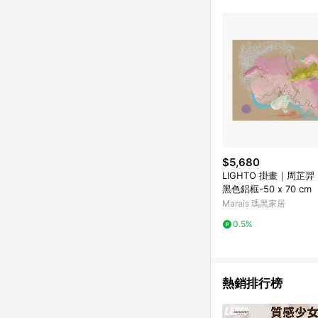
符合導購資格；承上，首次下
$5,680
LIGHTO 掛畫｜周芷羿
黑色鋁框-50 x 70 cm
Marais 瑪黑家居
0.5%
熱銷排行榜