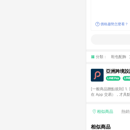
價格趨勢怎麼看？
分類：
鞋包配飾
亞洲跨境設計
[一般商品贈點規則] 1.
在 App 交易），才
扣。 3. LINE 購物
碼)。 4. 透過 LIN
格，部分退款不在此限。 6. 
相似商品
熱銷
後發送。 8. 群眾募
顏色、價位、贈品如與 P
相似商品
使用規則請以點數紅包活動說