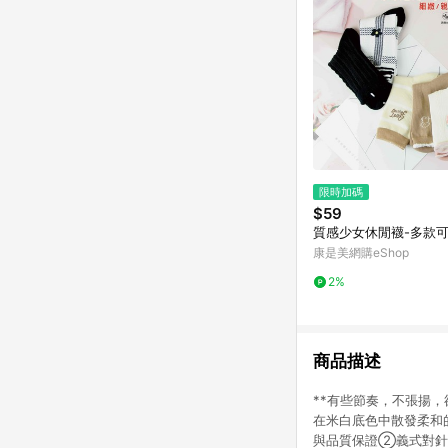
限時加碼
$59
質感少女休閒襪-多款
康是美網購eShop
2%
商品描述
**有些節奏，不張揚
在米白底色中散發柔和
與品質保證②義式對針