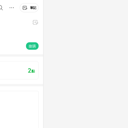
筆記
搶購
2
點