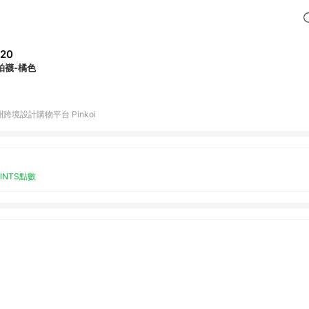
20
拍襪-橘色
跨境設計購物平台 Pinkoi
OINTS點數