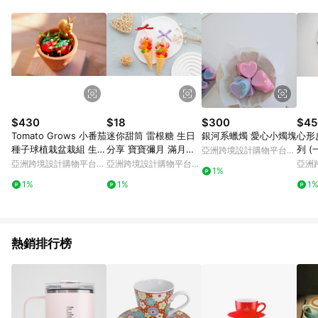
Android v4.6.0 / iOS v4.1.5 以上才具贈點資格。 7. 點數將於出
貨後 45 天後發送。 8. 群眾募資商品，禮物卡，開館保證金，補
運費，攤位費等不具贈點資格。 9. LINE 購物站上之商品規格、
顏色、價位、贈品如與 Pinkoi 商品資訊頁及購物車不符，以
Pinkoi 購物商品資訊頁及購物車標示為準。 10. 點數紅包使用規
則請以點數紅包活動說明為準。 11. 若於 LINE 購物前往 Pinkoi
頁面後才首次下載 Pinkoi APP 並完成訂單，不符合導購資格；承
上，首次下載 Pinkoi APP 後，需透過 LINE 購物前往 Pinkoi 頁
面，方享導購資格。
$430
$18
$300
$45
Tomato Grows 小番茄
迷你甜筒 雷根糖 生日
銀河系蠟燭 愛心小燭塊
心形
種子球植栽盆栽組 生日
分享 寶寶彌月 滿月宴
列 (
亞洲跨境設計購物平台
禮/感謝禮/畢業禮
工商禮品 活動贈品
Pinkoi
亞洲跨境設計購物平台
亞洲跨境設計購物平台
亞洲
1%
Pinkoi
Pinkoi
Pinko
1%
1%
1
熱銷排行榜