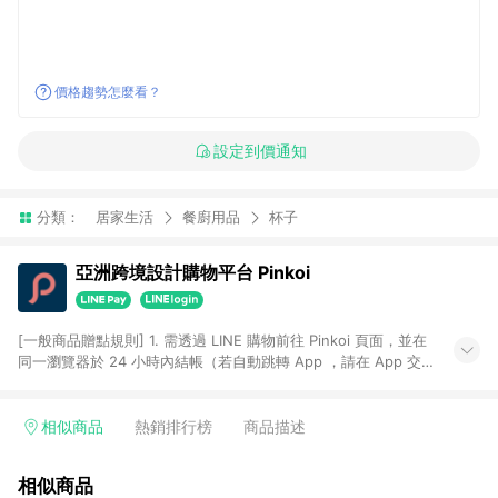
價格趨勢怎麼看？
設定到價通知
分類：
居家生活
餐廚用品
杯子
亞洲跨境設計購物平台 Pinkoi
[一般商品贈點規則] 1. 需透過 LINE 購物前往 Pinkoi 頁面，並在
同一瀏覽器於 24 小時內結帳（若自動跳轉 App ，請在 App 交
易），才具點數回饋資格。 2. 點數回饋計算將扣除訂單金額中的
運費與金流手續費與手動輸入之優惠碼折扣。 3. LINE 購物點數
回饋訂單不得享有 Pinkoi 站方優惠，例如首購優惠，P coins，
相似商品
熱銷排行榜
商品描述
全站(不包含手動輸入之優惠碼)。 4. 透過 LINE 購物連結到
Pinkoi 以外之網站購買之商品不具贈點資格。 5. 取消訂單或退貨
相似商品
行為，不具贈點資格，部分退款不在此限。 6. APP 請更新至