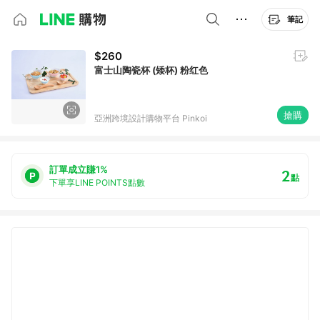
筆記
$260
富士山陶瓷杯 (矮杯) 粉红色
搶購
亞洲跨境設計購物平台 Pinkoi
訂單成立賺1%
2
點
下單享LINE POINTS點數