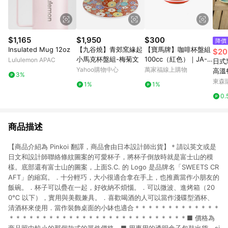
$1,165
$1,950
$300
降價
Insulated Mug 12oz
【九谷燒】青郊窯緣起
【寶馬牌】咖啡杯盤組
$20
小馬克杯盤組-梅菊文
100cc（紅色）｜JA-C
Lululemon APAC
日式
100-SET-R
Yahoo購物中心
萬家福線上購物
高溫
3%
杯宿
東森購
1%
1%
0.
商品描述
【商品介紹為 Pinkoi 翻譯，商品會由日本設計師出貨】＊請以英文或是
日文和設計師聯絡條紋圖案的可愛杯子，將杯子倒放時就是富士山的模
樣。底部還有富士山的圖案，上面S.C. 的 Logo 是品牌名「SWEETS CR
AFT」的縮寫。．十分輕巧，大小很適合拿在手上，也推薦當作小朋友的
飯碗。．杯子可以疊在一起，好收納不煩惱。．可以微波、進烤箱（20
0℃ 以下），實用與美觀兼具。．喜歡喝酒的人可以當作淺碟型酒杯、
清酒杯來使用．當作裝飾桌面的小缽也適合＊＊＊＊＊＊＊＊＊＊＊＊＊
＊＊＊＊＊＊＊＊＊＊＊＊＊＊＊＊＊＊＊＊＊＊＊＊＊＊＊■ 價格為