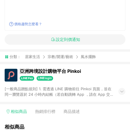
價格趨勢怎麼看？
設定到價通知
分類：
居家生活
宗教/開運/藝術
風水擺飾
亞洲跨境設計購物平台 Pinkoi
[一般商品贈點規則] 1. 需透過 LINE 購物前往 Pinkoi 頁面，並在
同一瀏覽器於 24 小時內結帳（若自動跳轉 App ，請在 App 交
易），才具點數回饋資格。 2. 點數回饋計算將扣除訂單金額中的
運費與金流手續費與手動輸入之優惠碼折扣。 3. LINE 購物點數
回饋訂單不得享有 Pinkoi 站方優惠，例如首購優惠，P coins，
相似商品
熱銷排行榜
商品描述
全站(不包含手動輸入之優惠碼)。 4. 透過 LINE 購物連結到
Pinkoi 以外之網站購買之商品不具贈點資格。 5. 取消訂單或退貨
相似商品
行為，不具贈點資格，部分退款不在此限。 6. APP 請更新至