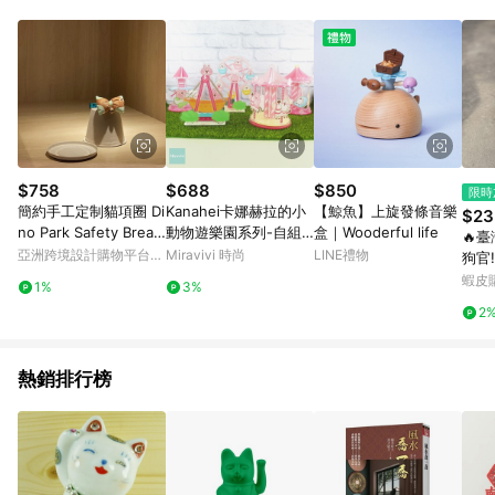
Android v4.6.0 / iOS v4.1.5 以上才具贈點資格。 7. 點數將於出
貨後 45 天後發送。 8. 群眾募資商品，禮物卡，開館保證金，補
運費，攤位費等不具贈點資格。 9. LINE 購物站上之商品規格、
顏色、價位、贈品如與 Pinkoi 商品資訊頁及購物車不符，以
Pinkoi 購物商品資訊頁及購物車標示為準。 10. 點數紅包使用規
則請以點數紅包活動說明為準。 11. 若於 LINE 購物前往 Pinkoi
頁面後才首次下載 Pinkoi APP 並完成訂單，不符合導購資格；承
上，首次下載 Pinkoi APP 後，需透過 LINE 購物前往 Pinkoi 頁
面，方享導購資格。
$758
$688
$850
限時
簡約手工定制貓項圈 Di
Kanahei卡娜赫拉的小
【鯨魚】上旋發條音樂
$23
no Park Safety Break
動物遊樂園系列-自組
盒｜Wooderful life
🔥
away Cat Collar
旋轉壓克力立牌
亞洲跨境設計購物平台
Miravivi 時尚
LINE禮物
狗官
Pinkoi
車載
蝦皮
1%
3%
飾小
2
熱銷排行榜