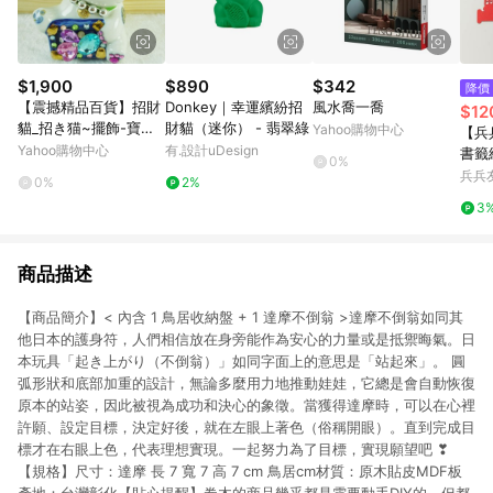
$1,900
$890
$342
降價
【震撼精品百貨】招財
Donkey｜幸運繽紛招
風水喬一喬
$12
貓_招き猫~擺飾-寶石
財貓（迷你） - 翡翠綠
Yahoo購物中心
【兵
【共1款】
Yahoo購物中心
有.設計uDesign
書籤
0%
兵兵
0%
2%
3
商品描述
【商品簡介】< 內含 1 鳥居收納盤 + 1 達摩不倒翁 >達摩不倒翁如同其
他日本的護身符，人們相信放在身旁能作為安心的力量或是抵禦晦氣。日
本玩具「起き上がり（不倒翁）」如同字面上的意思是「站起來」。 圓
弧形狀和底部加重的設計，無論多麼用力地推動娃娃，它總是會自動恢復
原本的站姿，因此被視為成功和決心的象徵。當獲得達摩時，可以在心裡
許願、設定目標，決定好後，就在左眼上著色（俗稱開眼）。直到完成目
標才在右眼上色，代表理想實現。一起努力為了目標，實現願望吧 ❣
【規格】尺寸：達摩 長 7 寬 7 高 7 cm 鳥居cm材質：原木貼皮MDF板