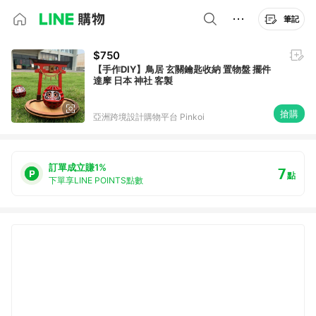
筆記
$750
【手作DIY】鳥居 玄關鑰匙收納 置物盤 擺件
達摩 日本 神社 客製
搶購
亞洲跨境設計購物平台 Pinkoi
訂單成立賺1%
7
點
下單享LINE POINTS點數