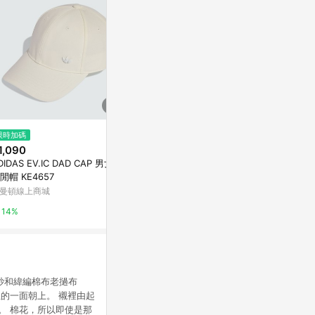
$890
$890
限時加碼
水墨畫雙面漁夫帽
綠葉雙面漁夫
1,090
亞洲跨境設計購物平台 Pinkoi
亞洲跨境設計購物
DIDAS EV.IC DAD CAP 男女
閒帽 KE4657
1%
1%
曼頓線上商城
14%
紗和緯編棉布老撾布
的一面朝上。 襯裡由起
。 棉花，所以即使是那