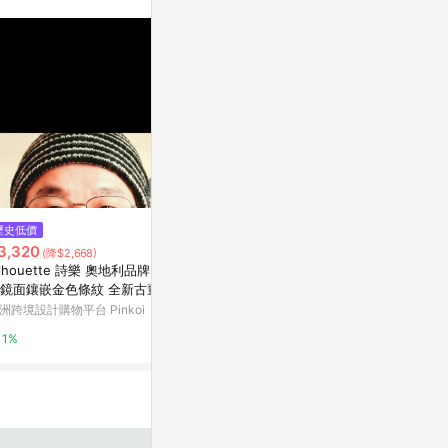
。
$1,649
歷史低價
降價
Ruffle collar with bow long sle
3,320
$3,320
(降$2,668)
(降$
eves dress
ilhouette 詩樂 奧地利品牌 銀
稀有雙層德國Ro
亞洲跨境設計購物平台 Pinkoi
鏡面鑲嵌金色條紋 全新古董眼
鑲嵌天空藍烤
鏡
洲跨境設計購物平台 Pinkoi
亞洲跨境設計購物
1%
1%
1%