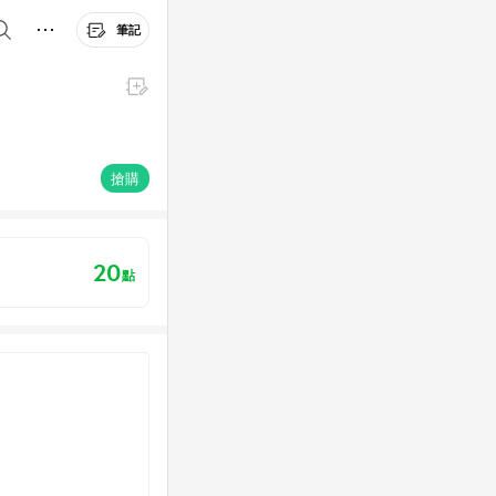
筆記
搶購
20
點