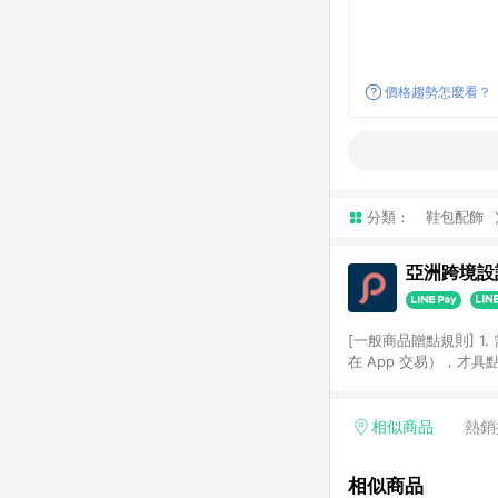
價格趨勢怎麼看？
分類：
鞋包配飾
亞洲跨境設計
[一般商品贈點規則] 1.
在 App 交易），才
扣。 3. LINE 購物
碼)。 4. 透過 LIN
格，部分退款不在此限。 6. 
相似商品
熱銷
後發送。 8. 群眾募
顏色、價位、贈品如與 P
相似商品
使用規則請以點數紅包活動說