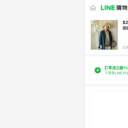
$2
团
亞洲
訂單成立賺1%
下單享LINE P