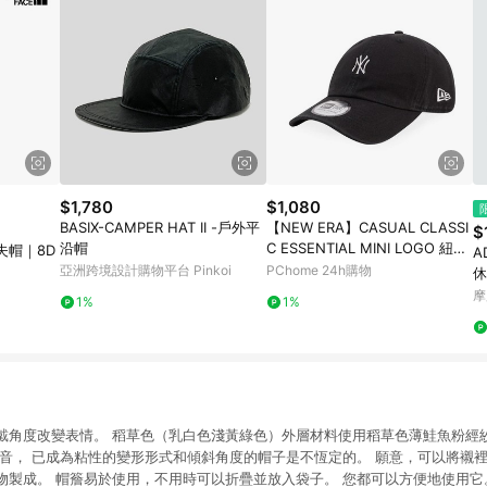
$1,780
$1,080
BASIX-CAMPER HAT II -戶外平
【NEW ERA】CASUAL CLASSI
$
沿帽
C ESSENTIAL MINI LOGO 紐約
夫帽｜8D
A
洋基 黑-NE12324429
亞洲跨境設計購物平台 Pinkoi
PChome 24h購物
休
摩
1%
1%
戴角度改變表情。 稻草色（乳白色淺黃綠色）外層材料使用稻草色薄鮭魚粉經
口音， 已成為粘性的變形形式和傾斜角度的帽子是不恆定的。 願意，可以將襯裡
物製成。 帽簷易於使用，不用時可以折疊並放入袋子。 您都可以方便地使用它