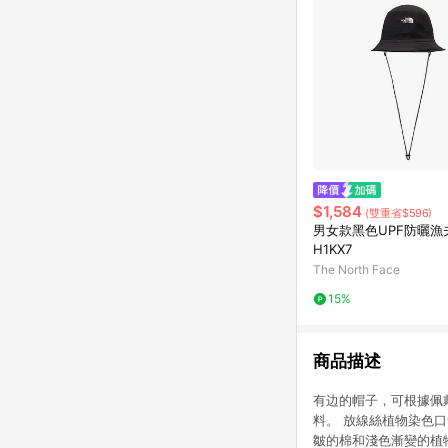
$1,584
(雙重省$596)
男女款黑色UPF防曬漁
H1KX7
The North Face
15%
商品描述
有边的帽子，可根據佩
料。 放線絲植物染色
皺的棉和淺色漸變的植