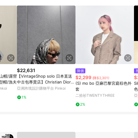
載 Pinkoi APP 後，需透過 LINE 購物前往 Pinkoi 頁面，方享導購資格
$22,631
降價
山帽/露營
【VintageShop solo 日本直送
$2,299
$
(降$2,301)
型帽/漁夫
中古包專賣店】Christian Dior
(S) mo bo 亞麻巴黎宮庭棕色外
S
絲巾 黑×白 30 Montaigne 10
koi
亞洲跨境設計購物平台 Pinkoi
套
色
0% 蠶絲 silk vintage
鏡
二拾衫TWENTYTHREE
亞
1%
2%