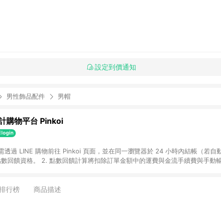
設定到價通知
男性飾品配件
男帽
購物平台 Pinkoi
 需透過 LINE 購物前往 Pinkoi 頁面，並在同一瀏覽器於 24 小時內結帳（若自
具點數回饋資格。 2. 點數回饋計算將扣除訂單金額中的運費與金流手續費與手動
點數回饋訂單不得享有 Pinkoi 站方優惠，例如首購優惠，P coins，全站(不包含
E 購物連結到 Pinkoi 以外之網站購買之商品不具贈點資格。 5. 取消訂單或退貨
APP 請更新至Android v4.6.0 / iOS v4.1.5 以上才具贈點資格。 7. 點
排行榜
商品描述
資商品，禮物卡，開館保證金，補運費，攤位費等不具贈點資格。 9. LINE 購物
inkoi 商品資訊頁及購物車不符，以 Pinkoi 購物商品資訊頁及購物車標示為準。
明為準。 11. 若於 LINE 購物前往 Pinkoi 頁面後才首次下載 Pinkoi A