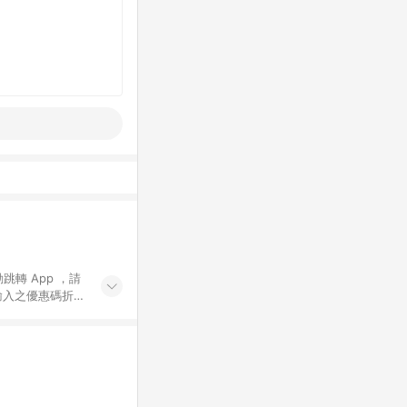
動跳轉 App ，請
輸入之優惠碼折
手動輸入之優惠
行為，不具贈點資
數將於出貨後 45 天
站上之商品規格、
 10. 點數紅包
PP 並完成訂單，不