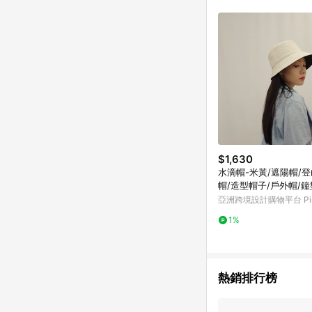
符合導購資格；承上，首次下
$1,630
水滴帽-米黃/遮陽帽/登
帽/造型帽子/戶外帽/鐘
亞洲跨境設計購物平台 Pin
1%
熱銷排行榜