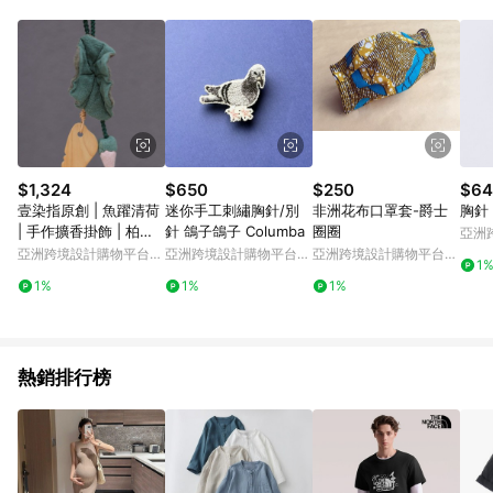
Android v4.6.0 / iOS v4.1.5 以上才具贈點資格。 7. 點數將於出
貨後 45 天後發送。 8. 群眾募資商品，禮物卡，開館保證金，補
運費，攤位費等不具贈點資格。 9. LINE 購物站上之商品規格、
顏色、價位、贈品如與 Pinkoi 商品資訊頁及購物車不符，以
Pinkoi 購物商品資訊頁及購物車標示為準。 10. 點數紅包使用規
則請以點數紅包活動說明為準。 11. 若於 LINE 購物前往 Pinkoi
頁面後才首次下載 Pinkoi APP 並完成訂單，不符合導購資格；承
上，首次下載 Pinkoi APP 後，需透過 LINE 購物前往 Pinkoi 頁
面，方享導購資格。
$1,324
$650
$250
$64
壹染指原創 | 魚躍清荷
迷你手工刺繡胸針/別
非洲花布口罩套-爵士
胸針
| 手作擴香掛飾 | 柏木
針 鴿子鴿子 Columba
圈圈
亞洲
載香 荷影成詩
Pinko
亞洲跨境設計購物平台
亞洲跨境設計購物平台
亞洲跨境設計購物平台
1
Pinkoi
Pinkoi
Pinkoi
1%
1%
1%
熱銷排行榜