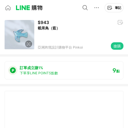
筆記
$943
載果鳥（藍）
搶購
亞洲跨境設計購物平台 Pinkoi
訂單成立賺1%
9
點
下單享LINE POINTS點數