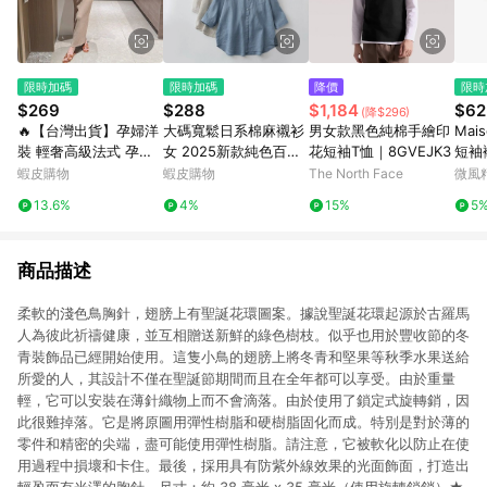
限時加碼
限時加碼
降價
限時
$269
$288
$1,184
$62
(降$296)
🔥【台灣出貨】孕婦洋
大碼寬鬆日系棉麻襯衫
男女款黑色純棉手繪印
Mais
裝 輕奢高級法式 孕婦
女 2025新款純色百搭
花短袖T恤｜8GVEJK3
短袖
連衣裙 夏季新款 氣質
休閒圓領五分袖襯衣 文
蝦皮購物
蝦皮購物
The North Face
微風
修身 潮媽遮肉 精緻針
藝簡約素色上衣
13.6%
4%
15%
5
織長裙 修身孕婦長裙
無袖薄款裙
商品描述
柔軟的淺色鳥胸針，翅膀上有聖誕花環圖案。據說聖誕花環起源於古羅馬
人為彼此祈禱健康，並互相贈送新鮮的綠色樹枝。似乎也用於豐收節的冬
青裝飾品已經開始使用。這隻小鳥的翅膀上將冬青和堅果等秋季水果送給
所愛的人，其設計不僅在聖誕節期間而且在全年都可以享受。由於重量
輕，它可以安裝在薄針織物上而不會滴落。由於使用了鎖定式旋轉銷，因
此很難掉落。它是將原圖用彈性樹脂和硬樹脂固化而成。特別是對於薄的
零件和精密的尖端，盡可能使用彈性樹脂。請注意，它被軟化以防止在使
用過程中損壞和卡住。最後，採用具有防紫外線效果的光面飾面，打造出