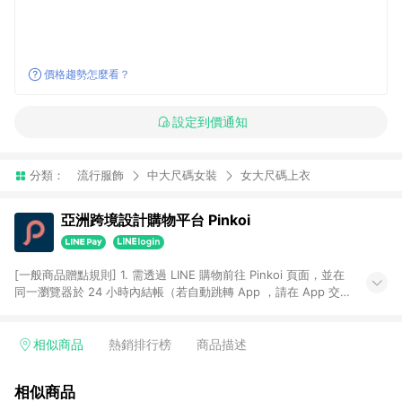
價格趨勢怎麼看？
設定到價通知
分類：
流行服飾
中大尺碼女裝
女大尺碼上衣
亞洲跨境設計購物平台 Pinkoi
[一般商品贈點規則] 1. 需透過 LINE 購物前往 Pinkoi 頁面，並在
同一瀏覽器於 24 小時內結帳（若自動跳轉 App ，請在 App 交
易），才具點數回饋資格。 2. 點數回饋計算將扣除訂單金額中的
運費與金流手續費與手動輸入之優惠碼折扣。 3. LINE 購物點數
回饋訂單不得享有 Pinkoi 站方優惠，例如首購優惠，P coins，
相似商品
熱銷排行榜
商品描述
全站(不包含手動輸入之優惠碼)。 4. 透過 LINE 購物連結到
Pinkoi 以外之網站購買之商品不具贈點資格。 5. 取消訂單或退貨
相似商品
行為，不具贈點資格，部分退款不在此限。 6. APP 請更新至