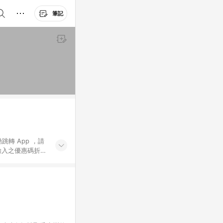
筆記
動跳轉 App ，請
輸入之優惠碼折
手動輸入之優惠
行為，不具贈點資
數將於出貨後 45 天
站上之商品規格、
 10. 點數紅包
PP 並完成訂單，不
。