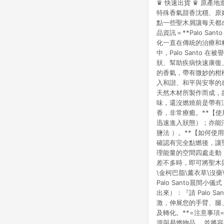
♛ 快速出貨 ♛ 原產地
特殊香氣甜香沈穩、原
點一些聖木屑讓每天都成為你的goo
品資訊＝**Palo Sa
化一直在傳統的治療和
中，Palo Sant
狀、幫助疾病快速康復
的香氣，帶有微妙的柑
入和諧、和平與安寧的
天然木材所製作而成，故
味，還沒燃燒前是帶有
香，非常療癒。**【
迅速進入狀態）；亦能
鹽法 ）。**【如何使用
確認有完全點燃後，讓聖
理能量的空間四處走動
差不多時，即可將聖木與
\金柯巴脂\薰衣草\沒藥
Palo Santo晨
出來）：『請 Palo 
激，伸展您的手臂、腿
及轉化。**=注意事項
源與易燃物品， 並將