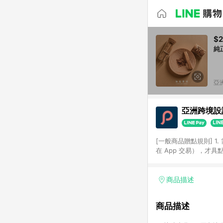
$2
純
亞洲
亞洲跨境設計
[一般商品贈點規則] 1.
在 App 交易），才
扣。 3. LINE 購物
碼)。 4. 透過 LIN
格，部分退款不在此限。 6. 
商品描述
後發送。 8. 群眾募
顏色、價位、贈品如與 P
商品描述
使用規則請以點數紅包活動說
符合導購資格；承上，首次下