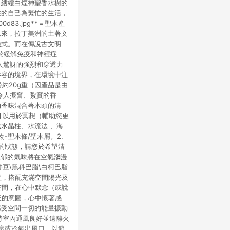
木條，縷縷白煙神聖香水樹的
注的自己為繁忙的生活，
e00d83.jpg**＝聖木產
自遠古以來，拉丁美洲的土著文
儀式。而在傳說古文明
用於緩解免疫和神經症
人驚訝的強烈和穿透力
形容的境界，在環境中注
約20g重（因產品是由
種令人振奮、紮實的香
的香味混合著木頭的清
可以用於冥想（輔助您更
水晶柱、水流法 、海
物-聖木條/聖木屑。2.
裊的狀態，請您於希望清
濃郁的氣味將在空氣瀰漫
豆\黑科巴脂\白柯巴脂
的甦醒，搭配充滿空間陽光及
的空間，在心中默念（或說
您當天的意圖，心中懷著感
感受空間一切的能量振動
保持室內通風良好並遠離火
扇或冷氣出風口，以避