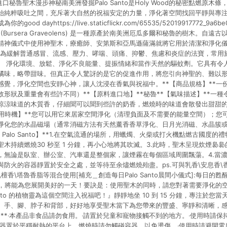
進口秘魯聖木漫步神秘南美洲發掘Palo Santo是Holy Wood的秘密點燃原
始純粹吸吐之間，充斥著大自然的祝福安定的力量，淨化著空間找回平靜與專
d dayhttps://live.staticflickr.com/65535/52019917772_9a6b
nto (Bursera Graveolens) 是一種原產於南美洲厄瓜多爾和秘魯的樹木。
精神儀式中使用神聖木，療癒師、安第斯和亞馬遜薩滿就將它用於清潔和淨化
o 在被譽為緩解普通感冒、流感、壓力、哮喘、頭痛、抑鬱、焦慮和炎症的法寶，常
、 淨化環境、放鬆、淨化不良能量、提振情緒和當作天然的驅蚊劑。它具有令
橘味，略帶甜味。但真正令人驚訝的是它的促進作用，將您引向神聖的、難以
感覺，淨化空間也安靜心神，讓人沈浸在香氣與祝福中。**【商品規格】**一份
形狀及重量會有些許不同）**【原料進口地】**秘魯**【氣味描述】**一
涼涼味道的木質香，仔細聞可以聞到些許的奶香，燃燒時的味道會散發出甜甜
使用時機】**您可以用它來居家空間淨化（清理負面及不需要的能量空間）；您
淨化您的水晶磁場（通常消磁方法有天然薰香香草淨化、日月光消磁、水晶簇或
 Palo Santo】**1.在空氣流通的場所，用蠟燭、火柴或打火機點燃古國度的禮
木持續燃燒30 秒至 1 分鐘，再小心地將其吹滅。3.此時，聖木呈現炊煙裊
，無論是臥室、辦公室、汽車還是整個家，讓煙霧在每個區域周圍飄蕩。4.當
防火的容器靜置於安全之處，並等待至余燼燃燒殆盡。ps.可與乳香\安息香\香
\檀香\塔魯香脂等混合使用[補充＿創造每日Palo Santo晨間小儀式]:每日
間小儀式，將能為您展開美好的一天！要訣是：使用聖木的同時，請您對著需要淨化
Santo 的植物靈為這個空間注入祝福吧！』靜靜地坐 10 到 15 分鐘，專注於
、手、腳、脖子和背部，好好地享受聖木當下為您帶來的豐盛、寧靜和清晰，
=**‧本產品非食品請勿食用。‧請置於兒童和寵物接觸不到的地方。‧使用時請
容器置於平穩耐熱的平台上，燃燒時請勿觸碰容器，以免燙傷。‧使用時請避開電