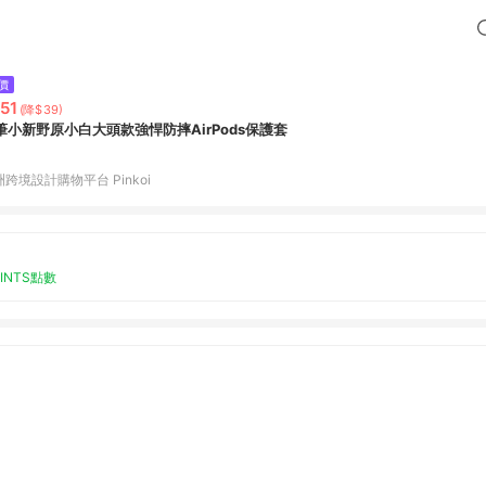
價
51
(降$39)
筆小新野原小白大頭款強悍防摔AirPods保護套
跨境設計購物平台 Pinkoi
OINTS點數