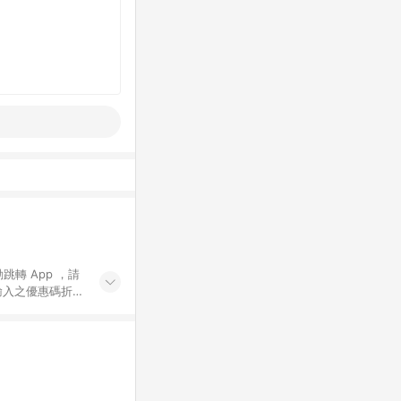
動跳轉 App ，請
輸入之優惠碼折
手動輸入之優惠
行為，不具贈點資
數將於出貨後 45 天
站上之商品規格、
 10. 點數紅包
PP 並完成訂單，不