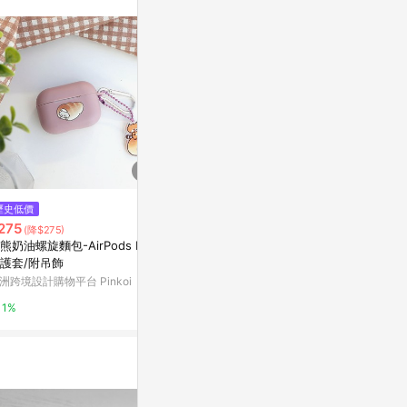
。
歷史低價
降價
降價
275
$751
$531
(降$275)
(降$39)
(降$59)
熊奶油螺旋麵包-AirPods Pro
艾絲樂小兔時尚教主強悍防摔Air
elago AirP
護套/附吊飾
Pods保護套
保護殼
洲跨境設計購物平台 Pinkoi
亞洲跨境設計購物平台 Pinkoi
亞洲跨境設計購物
1%
1%
1%