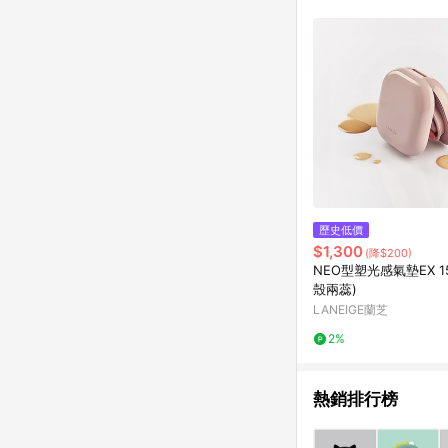
符合導購資格；承上，首次下
歷史低價
$1,300
(降$200)
NEO型塑光感氣墊EX 15
殼兩蕊)
LANEIGE蘭芝
2%
熱銷排行榜