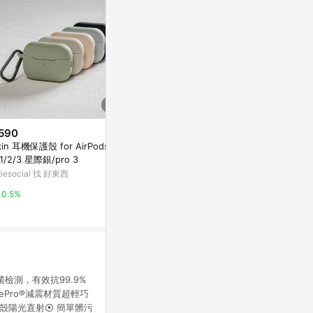
590
限時加碼
限時加碼
kin 耳機保護殼 for AirPods Pr
$347
$148
 1/2/3 星際銀/pro 3
蠟筆小新來圖硅膠適用蘋果AirPo
大眼仔適用蘋果
itiesocial 找 好東西
ds pro 1 2 3 4保護套耳機殼
airpodspro
護套
蝦皮購物
蝦皮購物
0.5%
6.8%
3.2%
菌檢測，有效抗99.9%
Pro®減震材質超輕巧
殼陽光直射⦿ 簡單髒污