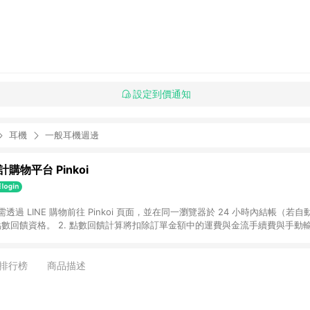
設定到價通知
耳機
一般耳機週邊
購物平台 Pinkoi
 需透過 LINE 購物前往 Pinkoi 頁面，並在同一瀏覽器於 24 小時內結帳（若自
具點數回饋資格。 2. 點數回饋計算將扣除訂單金額中的運費與金流手續費與手動
點數回饋訂單不得享有 Pinkoi 站方優惠，例如首購優惠，P coins，全站(不包含
E 購物連結到 Pinkoi 以外之網站購買之商品不具贈點資格。 5. 取消訂單或退貨
APP 請更新至Android v4.6.0 / iOS v4.1.5 以上才具贈點資格。 7. 點
排行榜
商品描述
資商品，禮物卡，開館保證金，補運費，攤位費等不具贈點資格。 9. LINE 購物
inkoi 商品資訊頁及購物車不符，以 Pinkoi 購物商品資訊頁及購物車標示為準。
明為準。 11. 若於 LINE 購物前往 Pinkoi 頁面後才首次下載 Pinkoi A