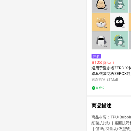
降價
$128
(降$31)
適用于漫步者ZERO X
線耳機套花再ZEROX
體個性創意軟殼zerox
東森購物 ETMall
藍牙充電倉保護套萌
0.5%
商品描述
商品材質：TPU(Bub
細菌抗指紋｜霧面抗污材
｜僅18g羽量級(依型