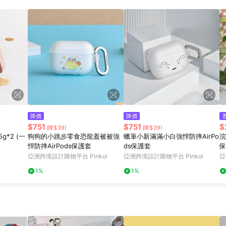
載 Pinkoi APP 後，需透過 LINE 購物前往 Pinkoi 頁面，方享導購資格
降價
降價
$751
$751
$
(降$39)
(降$39)
g*2 (一
狗狗的小跳步零食恐龍蓋被被強
蠟筆小新滿滿小白強悍防摔AirPo
浣
悍防摔AirPods保護套
ds保護套
保
亞洲跨境設計購物平台 Pinkoi
亞洲跨境設計購物平台 Pinkoi
亞
1%
1%