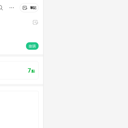
筆記
搶購
7
點