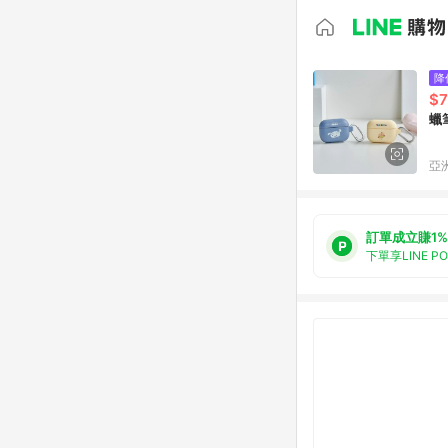
降
$7
蠟
亞洲
訂單成立賺1%
下單享LINE P