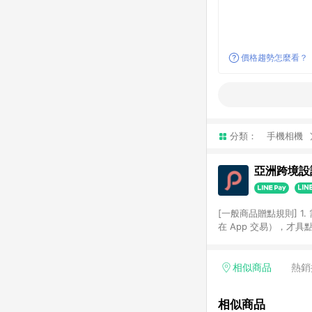
價格趨勢怎麼看？
分類：
手機相機
亞洲跨境設計
[一般商品贈點規則] 1.
在 App 交易），才
扣。 3. LINE 購物
碼)。 4. 透過 LIN
格，部分退款不在此限。 6. 
相似商品
熱銷
後發送。 8. 群眾募
顏色、價位、贈品如與 P
相似商品
使用規則請以點數紅包活動說