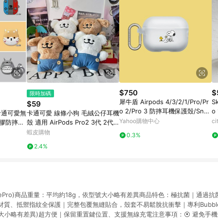
$750
$
限時加碼
犀牛盾 Airpods 4/3/2/1/Pro/Pr
S
$59
o 2/Pro 3 防摔耳機保護殼/Snoo
o
卡通可愛無
卡通可愛 線條小狗 毛絨公仔耳機
py史努比-浪漫一下
Yahoo購物中心
c
硅膠防摔立
殼 適用 AirPods Pro2 3代 2代 4
動漫防刮
代 保護套 蘋果Pro3保護殼 耳機
蝦皮購物
0.3%
套
2.4%
blePro)商品重量：平均約18g，依型號大小略有差異商品特色：極抗菌｜通過抗
質、抵禦指紋全保護｜完整包覆無縫貼合，殼套不易鬆脫抗衝擊｜專利Bubble
號大小略有差異)超方便｜保留重置鍵位置、支援無線充電注意事項：⦿ 避免手機