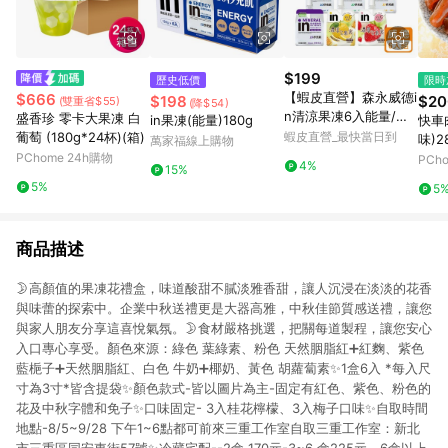
$199
歷史低價
限時
【蝦皮直營】森永威德i
$666
$198
$20
(雙重省$55)
(降$54)
n清涼果凍6入能量/維
盛香珍 零卡大果凍 白
in果凍(能量)180g
快車
他命/綜合礦物質/膠原
葡萄 (180g*24杯)(箱)
蝦皮直營_最快當日到
味)2
萬家福線上購物
蛋白/膳食纖維/牛磺酸
PChome 24h購物
PCh
4%
15%
+B群 營養補給 運動
5%
5
商品描述
🌛高顏值的果凍花禮盒，味道酸甜不膩淡雅香甜，讓人沉浸在淡淡的花香
與味蕾的探索中。企業中秋送禮更是大器高雅，中秋佳節質感送禮，讓您
與家人朋友分享這喜悅氣氛。🌛食材嚴格挑選，把關每道製程，讓您安心
入口專心享受。顏色來源：綠色 葉綠素、粉色 天然胭脂紅➕紅麴、紫色
藍梔子➕天然胭脂紅、白色 牛奶➕椰奶、黃色 胡蘿蔔素✨1盒6入 *每入尺
寸為3寸*皆含提袋✨顏色款式-皆以圖片為主-固定有紅色、紫色、粉色的
花及中秋字體和免子✨口味固定- 3入桂花檸檬、3入梅子口味✨自取時間
地點-8/5~9/28 下午1~6點都可前來三重工作室自取三重工作室：新北