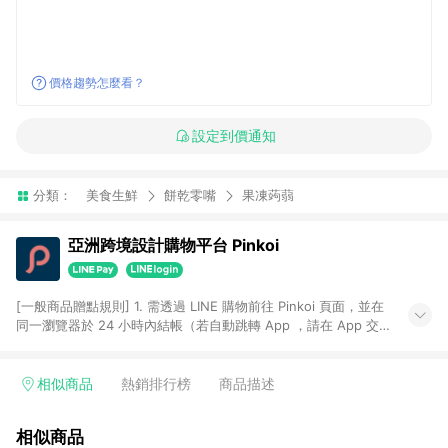
價格趨勢怎麼看？
設定到價通知
分類：
美食生鮮
餅乾零嘴
果凍蒟蒻
亞洲跨境設計購物平台 Pinkoi
[一般商品贈點規則] 1. 需透過 LINE 購物前往 Pinkoi 頁面，並在
同一瀏覽器於 24 小時內結帳（若自動跳轉 App ，請在 App 交
易），才具點數回饋資格。 2. 點數回饋計算將扣除訂單金額中的
運費與金流手續費與手動輸入之優惠碼折扣。 3. LINE 購物點數
回饋訂單不得享有 Pinkoi 站方優惠，例如首購優惠，P coins，
相似商品
熱銷排行榜
商品描述
全站(不包含手動輸入之優惠碼)。 4. 透過 LINE 購物連結到
Pinkoi 以外之網站購買之商品不具贈點資格。 5. 取消訂單或退貨
相似商品
行為，不具贈點資格，部分退款不在此限。 6. APP 請更新至