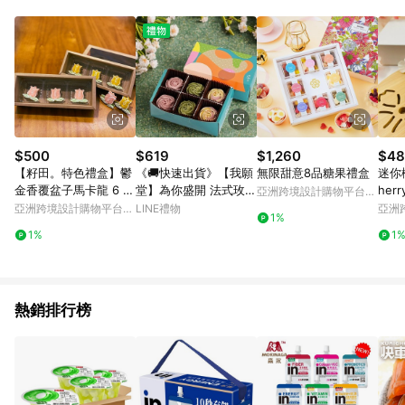
Android v4.6.0 / iOS v4.1.5 以上才具贈點資格。 7. 點數將於出
貨後 45 天後發送。 8. 群眾募資商品，禮物卡，開館保證金，補
運費，攤位費等不具贈點資格。 9. LINE 購物站上之商品規格、
顏色、價位、贈品如與 Pinkoi 商品資訊頁及購物車不符，以
Pinkoi 購物商品資訊頁及購物車標示為準。 10. 點數紅包使用規
則請以點數紅包活動說明為準。 11. 若於 LINE 購物前往 Pinkoi
頁面後才首次下載 Pinkoi APP 並完成訂單，不符合導購資格；承
上，首次下載 Pinkoi APP 後，需透過 LINE 購物前往 Pinkoi 頁
面，方享導購資格。
$500
$619
$1,260
$48
【籽田。特色禮盒】鬱
《🚚快速出貨》【我願
無限甜意8品糖果禮盒
迷你櫻
金香覆盆子馬卡龍 6 入
堂】為你盛開 法式玫瑰
herr
亞洲跨境設計購物平台
裝
塔禮盒（6入）生日禮
ston
Pinkoi
亞洲跨境設計購物平台
LINE禮物
亞洲
1%
物 抹茶塔 檸檬塔 推薦
Pinkoi
Pinko
1%
1
熱銷排行榜