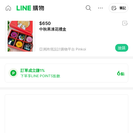
筆記
$650
中秋果凍花禮盒
搶購
亞洲跨境設計購物平台 Pinkoi
訂單成立賺1%
6
點
下單享LINE POINTS點數