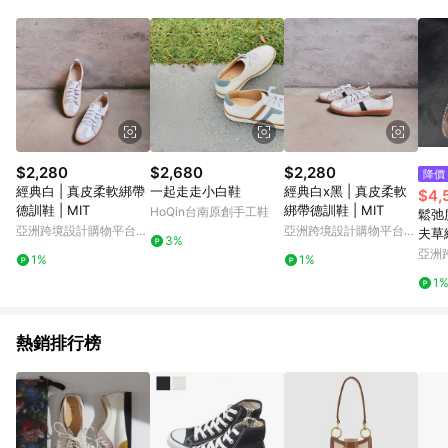
Android v4.6.0 / iOS v4.1.5 以上才具贈點資格。 7. 點數將於出
貨後 45 天後發送。 8. 群眾募資商品，禮物卡，開館保證金，補
運費，攤位費等不具贈點資格。 9. LINE 購物站上之商品規格、
顏色、價位、贈品如與 Pinkoi 商品資訊頁及購物車不符，以
Pinkoi 購物商品資訊頁及購物車標示為準。 10. 點數紅包使用規
則請以點數紅包活動說明為準。 11. 若於 LINE 購物前往 Pinkoi
頁面後才首次下載 Pinkoi APP 並完成訂單，不符合導購資格；承
上，首次下載 Pinkoi APP 後，需透過 LINE 購物前往 Pinkoi 頁
面，方享導購資格。
$2,280
$2,680
$2,280
降價
經典白 | 真皮柔軟綁帶
一起走走小白鞋
經典白x黑 | 真皮柔軟
$4,
德訓鞋 | MIT
綁帶德訓鞋 | MIT
HoQin台南原創手工鞋
鬆弛
亞洲跨境設計購物平台
亞洲跨境設計購物平台
夫草
3%
Pinkoi
Pinkoi
亞洲
1%
1%
Pinko
1
熱銷排行榜