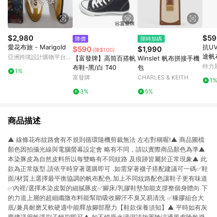
$2,980
$59
降價
限時加碼
愛花布旅 - Marigold
抗U
$590
$1,990
(降$100)
途帆布
亞洲跨境設計購物平台
【富發牌】高筒百搭帆
Winslet 帆布拼接手機
Pinkoi
特力
布鞋-黑/白 T40
包
1%
富發牌
CHARLES & KEITH
1
3%
5%
商品描述
▲ 線條花布紋路會有不規則循環隨機剪裁無法 左右對稱喔!▲ 商品圖檔
顏色因拍攝光線與電腦螢幕設定會 略有不同，請以實際商品顏色為準▲
本染豚皮為自然皮料所以每雙略有不同紋路 及痕跡皆屬於正常現象▲ 此
款為正常版型.請依平時穿著選購即可 .如需穿著襪子搭配建議可一碼✅鞋
面/材質上選擇最平衡協調的帆布配色.加上不同紋路配色讓鞋子更有味道
✅內裡/選擇本染皮製的細膩豚皮✅腳床/乳膠鞋墊加能支撐整個身體向 下
的力道上層的超細纖微布料能幫助吸收腳汗不臭又易清洗 ✅橡膠組合大
底/兼具耐磨又軟硬適中能釋放腳部壓力【鞋款保養須知】▲ 平時如有灰