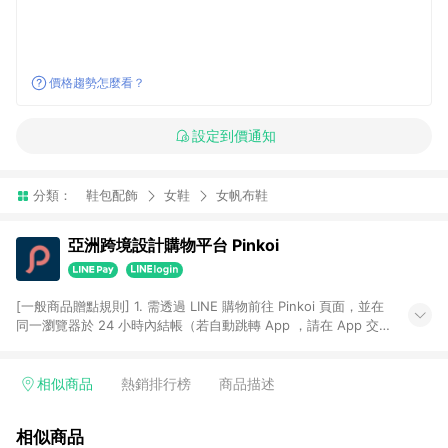
價格趨勢怎麼看？
設定到價通知
分類：
鞋包配飾
女鞋
女帆布鞋
亞洲跨境設計購物平台 Pinkoi
[一般商品贈點規則] 1. 需透過 LINE 購物前往 Pinkoi 頁面，並在
同一瀏覽器於 24 小時內結帳（若自動跳轉 App ，請在 App 交
易），才具點數回饋資格。 2. 點數回饋計算將扣除訂單金額中的
運費與金流手續費與手動輸入之優惠碼折扣。 3. LINE 購物點數
回饋訂單不得享有 Pinkoi 站方優惠，例如首購優惠，P coins，
相似商品
熱銷排行榜
商品描述
全站(不包含手動輸入之優惠碼)。 4. 透過 LINE 購物連結到
Pinkoi 以外之網站購買之商品不具贈點資格。 5. 取消訂單或退貨
相似商品
行為，不具贈點資格，部分退款不在此限。 6. APP 請更新至