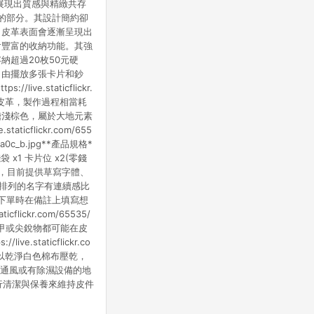
，展現出質感與精緻共存
美好的部分。其設計簡約卻
，皮革表面會逐漸呈現出
含豐富的收納功能。其強
超過20枚50元硬
自由擺放多張卡片和鈔
/live.staticflickr.
酸鞣製成皮革，製作過程相當耗
糖淺棕色，屬於大地元素
flickr.com/655
bf0a0c_b.jpg**產品規格*
 x1 卡片位 x2(零錢
務，目前提供草寫字體、
，排列的名字有連續感比
字壓印，請在下單時在備註上填寫想
ckr.com/65535/
中指甲或尖銳物都可能在皮
aticflickr.co
請立即以乾淨白色棉布壓乾，
於通風或有除濕設備的地
行清潔與保養來維持皮件