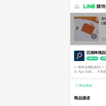
$1
L型
亞洲
亞洲跨境設計
[一般商品贈點規則] 1.
在 App 交易），才
扣。 3. LINE 購物
碼)。 4. 透過 LIN
格，部分退款不在此限。 6. 
商品描述
後發送。 8. 群眾募
顏色、價位、贈品如與 P
商品描述
使用規則請以點數紅包活動說
符合導購資格；承上，首次下