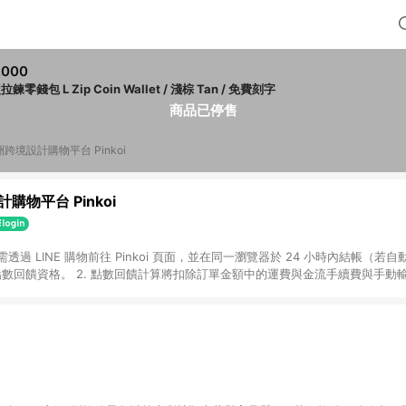
,000
拉鍊零錢包 L Zip Coin Wallet / 淺棕 Tan / 免費刻字
商品已停售
跨境設計購物平台 Pinkoi
購物平台 Pinkoi
 需透過 LINE 購物前往 Pinkoi 頁面，並在同一瀏覽器於 24 小時內結帳（若自
具點數回饋資格。 2. 點數回饋計算將扣除訂單金額中的運費與金流手續費與手動
點數回饋訂單不得享有 Pinkoi 站方優惠，例如首購優惠，P coins，全站(不包含
E 購物連結到 Pinkoi 以外之網站購買之商品不具贈點資格。 5. 取消訂單或退貨
APP 請更新至Android v4.6.0 / iOS v4.1.5 以上才具贈點資格。 7. 點
資商品，禮物卡，開館保證金，補運費，攤位費等不具贈點資格。 9. LINE 購物
inkoi 商品資訊頁及購物車不符，以 Pinkoi 購物商品資訊頁及購物車標示為準。
明為準。 11. 若於 LINE 購物前往 Pinkoi 頁面後才首次下載 Pinkoi A
載 Pinkoi APP 後，需透過 LINE 購物前往 Pinkoi 頁面，方享導購資格