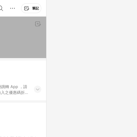
筆記
動跳轉 App ，請
輸入之優惠碼折
手動輸入之優惠
行為，不具贈點資
數將於出貨後 45 天
站上之商品規格、
 10. 點數紅包
PP 並完成訂單，不
。