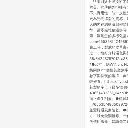
__**用到捨不得換的
的美。輕薄的外型擁有全
不失實用性，能一次性
更為光亮澤滑的質感，
大的內在結構讓您輕鬆
幣，當零錢堆積過多時
票，滿足您的多樣化需求。https:/
com/65535/5424
費工時，製成的皮革富
之一，恰好介於淺色與重色之
35/54248757012_a85c
*●尺寸：約W11.5 x
袋兩側)**個性英文刻
數字與符號的選擇，刻字
較好看。https://live
刻製的字母（最多10個字元）
49651433361_
面上產生刮痕。●植鞣革的特
m/65535/49650
並置於通風處陰乾。●
方，以免受潮發霉。*
的使用壽命，建議每二