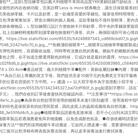
零錢包**__這款L型拉鍊零包以義大利植鞣牛革與高品質YKK黃銅拉鏈巧妙結合
面性的內在收納功能，完美詮釋'Less is more'經典概念，讓生活保留最
完美收納零錢、卡片以及鈔票，是一款備受喜愛的零錢包。隨著使用時間增長
且色澤會漸漸加深，營造出獨特的個人風格。這款零錢包不僅外形輕薄，更內
收納各種物品，Ｌ型拉鍊開口設計方便收納卡片和鈔票，而中央的零錢袋更能容納
，拉上拉鍊輕輕搖動即刻讓零錢包恢復輕巧身形。此外，兩側區域則可依心情
/live.staticflickr.com/65535/54249897343_cd669cbd07_b.jpghttps:/
9897048_52421e6c70_b.jpg__**焦糖淺棕植鞣革**__植鞣革以植物單寧
有彈性與韌性，容易吸收油脂，同時帶有淡雅自然的香氣。猶如牛奶糖般的焦
間，在不知道怎麼選擇顏色的時候，它或許就是最好的選擇。https://live.static
02f8d6_b.jpghttps://live.staticflickr.com/65535/54250083985_c564
 H7.6 x D0.4cm●產品材質：義大利植鞣牛革●配件：黃銅金屬拉鍊●內層：零錢袋
字**為自己刻上專屬的英文字母。我們提供至多10個字元的免費英文字刻字服
的位置在背面的下方中間。<< 建議 >> 以大寫字母作為字首搭配小寫字母
.staticflickr.com/65535/51342345327_ba72dff80f_b.jpg如需刻
，我們在收到訂單後會盡快與您確認內容。**注意事項**https://live.staticfli
64cb3b6e1c_b.jpg●為保有自然紋理所使用的植鞣革未進行防刮處理，使用過程
色是保留原有的紋理與質感，因此皮面上的蟲斑或傷痕為自然現象。https://live.st
897248_3e55f6d4c5_b.jpg●植鞣革製品請避免直接淋濕，若不小心沾到水
植鞣革製品若遇濕應避免與衣物接觸，以免造成顏色拓染。●存放收藏時請置
*保養方法**我們所採用植鞣牛革頭層皮，它如同人體皮膚一般，需要適時的進
到三個月以乾淨棉布將表面灰塵去除後，再以皮革保養油進行擦拭保養。