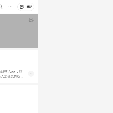
筆記
動跳轉 App ，請
輸入之優惠碼折
手動輸入之優惠
行為，不具贈點資
數將於出貨後 45 天
站上之商品規格、
 10. 點數紅包
PP 並完成訂單，不
。