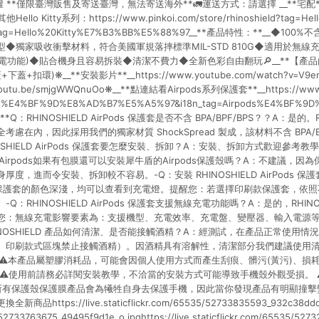
*僅限臺灣販售及寄送臺灣，無法寄送海外**🚛運送方式：請選擇 __**宅配** __ _
llo Kitty系列：https://www.pinkoi.com/store/rhinoshield?tag=Hel
_tag=Hello%20Kitty%E7%B3%BB%E5%88%97__**產品特性：**__◆1
◆獨家吸收衝擊材料，符合美國軍規落摔標準MIL-STD 810G◆適用於無線充電
功能)◆貼合機身且容易拆裝◆清潔不費力◆全新色彩自由翻玩🔎__**【產品內容】
下蓋+扣環)❋__**安裝影片**__https://www.youtube.com/watch?v=V9e
outu.be/smjgWWQnuOo❋__**點連結看Airpods系列保護套**__https://www.pi
pods%E4%BF%9D%E8%AD%B7%E5%A5%97&i18n_tag=Airpods%E4%BF%
*Q：RHINOSHIELD AirPods 保護套是否不含 BPA/BPF/BPS？？A：是的。R
慮在內，因此採用我們的獨家材質 ShockSpread 製成，該材料不含 BPA/B
OSHIELD AirPods 保護套要怎麼安裝、拆卸？A：安裝、拆卸方式歡迎參考
Airpods如果有包膜還可以安裝犀牛盾的Airpods保護殼嗎？A：不建議，因
度，進而令安裝、拆卸較不容易。-Q：安裝 RHINOSHIELD AirPods 
保護套的顏色深淺，均可以查看到充電燈。提醒您：若選擇印刷款保護套，依照
RHINOSHIELD AirPods 保護套支援無線充電功能嗎？A：是的，RHINOSHI
您：無線充電影響要素為：支援機型、充電效率、充電盤、變壓器、輸入電源
INOSHIELD 產品如何清潔、是否能接觸酒精？A：經測試，在產品正常使用情
、印刷款式區塊禁止接觸酒精）。因酒精具有溶解性，清潔部分我們建議使用清
_👇🏻⚠️本產品屬塑膠消耗品，可能會因個人使用方式而產生刮痕、髒污(黃污)、
⚠️使用前請務必詳閱安裝教學，不洽當的安裝方式可能導致手機殼外觀受損。 
ELD所有保護殼保護膜產品會為犧牲自身去保護手機，因此當你發現產品有明顯撞
ttps://live.staticflickr.com/65535/52733835593_932c38ddd0_o.
/52733763675_49495f9d1e_o.jpghttps://live.staticflickr.com/65535/52