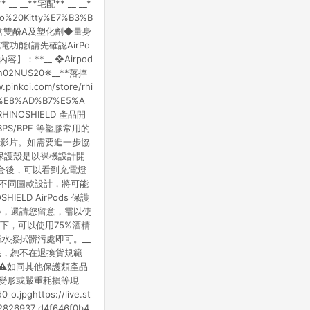
_**宅配** __ __*
lo%20Kitty%E7%B3%B
00%不含雙酚A及塑化劑◆量身
功能(請先確認AirPo
：**__ ❖Airpod
n02NUS20❋__**落摔
nkoi.com/store/rhi
9D%E8%AD%B7%E5%A
HINOSHIELD 產品開
PS/BPF 等塑膠常用的
教學影片。如需要進一步協
為保護殼是以裸機設計開
保護套後，可以看到充電燈
不同圖款設計，將可能
ELD AirPods 保護
等，還請您留意，需以使
況下，可以使用75%酒精
水擦拭髒污處即可。__
損耗，恕不在退換貨規範
⚠️如同其他保護類產品
擊變形或嚴重耗損等現
jpghttps://live.st
732826937_d4f646f0b4_