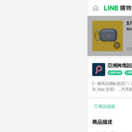
$7
Ai
亞洲
亞洲跨境設計
[一般商品贈點規則] 1.
在 App 交易），才
扣。 3. LINE 購物
碼)。 4. 透過 LIN
格，部分退款不在此限。 6. 
商品描述
後發送。 8. 群眾募
顏色、價位、贈品如與 P
商品描述
使用規則請以點數紅包活動說
符合導購資格；承上，首次下