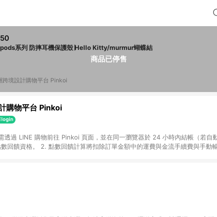
50
rpods系列 防摔耳機保護殼∣Hello Kitty/murmur蝴蝶結
商品已停售
跨境設計購物平台 Pinkoi
購物平台 Pinkoi
 需透過 LINE 購物前往 Pinkoi 頁面，並在同一瀏覽器於 24 小時內結帳（若自
具點數回饋資格。 2. 點數回饋計算將扣除訂單金額中的運費與金流手續費與手動
點數回饋訂單不得享有 Pinkoi 站方優惠，例如首購優惠，P coins，全站(不包含
E 購物連結到 Pinkoi 以外之網站購買之商品不具贈點資格。 5. 取消訂單或退貨
APP 請更新至Android v4.6.0 / iOS v4.1.5 以上才具贈點資格。 7. 點
資商品，禮物卡，開館保證金，補運費，攤位費等不具贈點資格。 9. LINE 購物
inkoi 商品資訊頁及購物車不符，以 Pinkoi 購物商品資訊頁及購物車標示為準。
明為準。 11. 若於 LINE 購物前往 Pinkoi 頁面後才首次下載 Pinkoi A
載 Pinkoi APP 後，需透過 LINE 購物前往 Pinkoi 頁面，方享導購資格