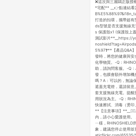
❌這次與三麗鷗正版授權 *
*宅配** __👉點連結看其他He
B%E5%88%97&i18n
打造的扣環，攜帶超有型
ds型號是否支援無線充電
s 保護殼x1 (保護殼上蓋+
測試影片**__https://y
noshield?tag=Air
5%97❓**【產品Q&A】*
發時，將您的健康與安全考
化學物質。-Q：RHIN
助，請詢問客服。-Q：
發，包膜會額外增加機身厚
嗎？A：可以的，無論
遮蓋充電燈，還請留意。-Q：
套支援無線充電。提醒
用狀況為主。-Q：RH
快速擦拭、消毒（燙印
**【注意事項】**_
內，請小心愛護使用。 
ㄧ樣，RHINOSHI
象，建議您停止使用並更換全新商品h
aticflickr.com/65535