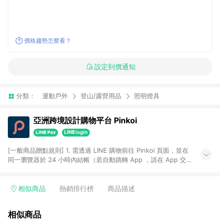
價格趨勢怎麼看？
設定到價通知
分類：
運動戶外
登山/露營用品
照明燈具
亞洲跨境設計購物平台 Pinkoi
[一般商品贈點規則] 1. 需透過 LINE 購物前往 Pinkoi 頁面，並在
同一瀏覽器於 24 小時內結帳（若自動跳轉 App ，請在 App 交
易），才具點數回饋資格。 2. 點數回饋計算將扣除訂單金額中的
運費與金流手續費與手動輸入之優惠碼折扣。 3. LINE 購物點數
回饋訂單不得享有 Pinkoi 站方優惠，例如首購優惠，P coins，
相似商品
熱銷排行榜
商品描述
全站(不包含手動輸入之優惠碼)。 4. 透過 LINE 購物連結到
Pinkoi 以外之網站購買之商品不具贈點資格。 5. 取消訂單或退貨
相似商品
行為，不具贈點資格，部分退款不在此限。 6. APP 請更新至