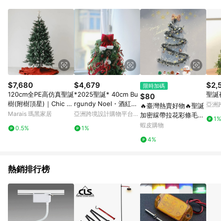
Android v4.6.0 / iOS v4.1.5 以上才具贈點資格。 7. 點數將於出
貨後 45 天後發送。 8. 群眾募資商品，禮物卡，開館保證金，補
運費，攤位費等不具贈點資格。 9. LINE 購物站上之商品規格、
顏色、價位、贈品如與 Pinkoi 商品資訊頁及購物車不符，以
Pinkoi 購物商品資訊頁及購物車標示為準。 10. 點數紅包使用規
則請以點數紅包活動說明為準。 11. 若於 LINE 購物前往 Pinkoi
頁面後才首次下載 Pinkoi APP 並完成訂單，不符合導購資格；承
上，首次下載 Pinkoi APP 後，需透過 LINE 購物前往 Pinkoi 頁
面，方享導購資格。
$7,680
$4,679
$2,
限時加碼
120cm全PE高仿真聖誕
*2025聖誕* 40cm Bu
聖誕
$80
樹(附樹頂星)｜Chic Li
rgundy Noel・酒紅款
亞洲
🔥臺灣熱賣好物🔥聖誕
ving希朵聖誕市集
聖誕樹
Pinko
Marais 瑪黑家居
亞洲跨境設計購物平台
加密綵帶拉花彩條毛條
1
Pinkoi
幼兒園元旦新年教室內
蝦皮購物
0.5%
1%
生日節日裝飾佈置
4%
熱銷排行榜