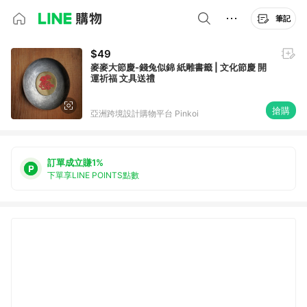
筆記
$49
麥麥大節慶-錢兔似錦 紙雕書籤 | 文化節慶 開
運祈福 文具送禮
搶購
亞洲跨境設計購物平台 Pinkoi
訂單成立賺1%
下單享LINE POINTS點數