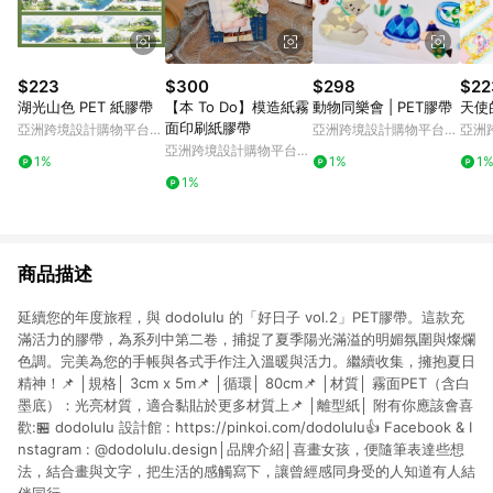
$223
$300
$298
$22
湖光山色 PET 紙膠帶
【本 To Do】模造紙霧
動物同樂會 | PET膠帶
天使
面印刷紙膠帶
亞洲跨境設計購物平台
亞洲跨境設計購物平台
亞洲
Pinkoi
Pinkoi
Pinko
亞洲跨境設計購物平台
1%
1%
1
Pinkoi
1%
商品描述
延續您的年度旅程，與 dodolulu 的「好日子 vol.2」PET膠帶。這款充
滿活力的膠帶，為系列中第二卷，捕捉了夏季陽光滿溢的明媚氛圍與燦爛
色調。完美為您的手帳與各式手作注入溫暖與活力。繼續收集，擁抱夏日
精神！📌 │規格│ 3cm x 5m📌 │循環│ 80cm📌 │材質│ 霧面PET（含白
墨底）：光亮材質，適合黏貼於更多材質上📌 │離型紙│ 附有你應該會喜
歡:🏪 dodolulu 設計館 : https://pinkoi.com/dodolulu👍 Facebook & I
nstagram : @dodolulu.design│品牌介紹│喜畫女孩，便隨筆表達些想
法，結合畫與文字，把生活的感觸寫下，讓曾經感同身受的人知道有人結