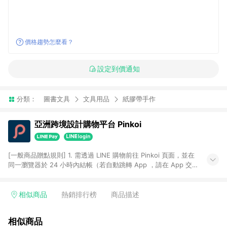
價格趨勢怎麼看？
設定到價通知
分類：
圖書文具
文具用品
紙膠帶手作
亞洲跨境設計購物平台 Pinkoi
[一般商品贈點規則] 1. 需透過 LINE 購物前往 Pinkoi 頁面，並在
同一瀏覽器於 24 小時內結帳（若自動跳轉 App ，請在 App 交
易），才具點數回饋資格。 2. 點數回饋計算將扣除訂單金額中的
運費與金流手續費與手動輸入之優惠碼折扣。 3. LINE 購物點數
回饋訂單不得享有 Pinkoi 站方優惠，例如首購優惠，P coins，
相似商品
熱銷排行榜
商品描述
全站(不包含手動輸入之優惠碼)。 4. 透過 LINE 購物連結到
Pinkoi 以外之網站購買之商品不具贈點資格。 5. 取消訂單或退貨
相似商品
行為，不具贈點資格，部分退款不在此限。 6. APP 請更新至