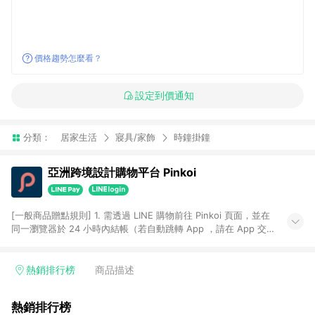
價格趨勢怎麼看？
設定到價通知
分類：
居家生活
寢具/家飾
時鐘掛鐘
亞洲跨境設計購物平台 Pinkoi
[一般商品贈點規則] 1. 需透過 LINE 購物前往 Pinkoi 頁面，並在
同一瀏覽器於 24 小時內結帳（若自動跳轉 App ，請在 App 交
易），才具點數回饋資格。 2. 點數回饋計算將扣除訂單金額中的
運費與金流手續費與手動輸入之優惠碼折扣。 3. LINE 購物點數
回饋訂單不得享有 Pinkoi 站方優惠，例如首購優惠，P coins，
熱銷排行榜
商品描述
全站(不包含手動輸入之優惠碼)。 4. 透過 LINE 購物連結到
Pinkoi 以外之網站購買之商品不具贈點資格。 5. 取消訂單或退貨
熱銷排行榜
行為，不具贈點資格，部分退款不在此限。 6. APP 請更新至