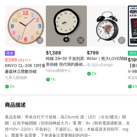
Android v4.6.0 / iOS v4.1.5 以上才具贈點資格。 7. 點數將於出
貨後 45 天後發送。 8. 群眾募資商品，禮物卡，開館保證金，補
運費，攤位費等不具贈點資格。 9. LINE 購物站上之商品規格、
顏色、價位、贈品如與 Pinkoi 商品資訊頁及購物車不符，以
Pinkoi 購物商品資訊頁及購物車標示為準。 10. 點數紅包使用規
則請以點數紅包活動說明為準。 11. 若於 LINE 購物前往 Pinkoi
頁面後才首次下載 Pinkoi APP 並完成訂單，不符合導購資格；承
上，首次下載 Pinkoi APP 後，需透過 LINE 購物前往 Pinkoi 頁
面，方享導購資格。
$1,388
$799
降價
限時
時鐘 29*30 不規則異
Ritter｜熊大LOVE鬧鐘
$399
$19
(降$131)
形掛鐘 現代簡約藝術
有.設計uDesign
KINYO CL-206 12吋童
【麋
創意鐘錶 客廳臥室壁掛
Yahoo購物中心
趣森林立體數掛鐘
V-9
2%
鐘 北歐風裝飾鐘
鬧鐘
九乘九購物網
蝦皮
1%
對時
2%
4
鐘 
商品描述
產品名稱：带表台灯尺寸規格：高23cm光 源：LED （冷光/暖光）開
關：紅色手輪開關（切勿扭轉超大力）電 壓：9v（附有電源適配器，支
持110V--220V）不負初心，不違匠心。备注：木板底座支持刻字、log
o、图案等 如需要，下单请备注需要雕刻的内容~