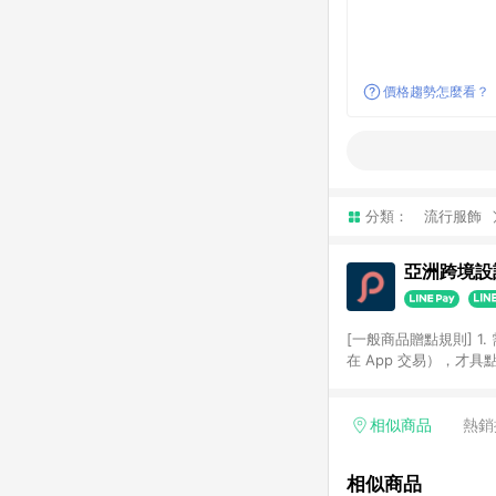
價格趨勢怎麼看？
分類：
流行服飾
亞洲跨境設計
[一般商品贈點規則] 1.
在 App 交易），才
扣。 3. LINE 購物
碼)。 4. 透過 LIN
格，部分退款不在此限。 6. 
相似商品
熱銷
後發送。 8. 群眾募
顏色、價位、贈品如與 P
相似商品
使用規則請以點數紅包活動說