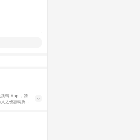
動跳轉 App ，請
輸入之優惠碼折
手動輸入之優惠
行為，不具贈點資
數將於出貨後 45 天
站上之商品規格、
 10. 點數紅包
PP 並完成訂單，不