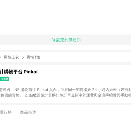
設定到價通知
男性上衣
男性T恤
購物平台 Pinkoi
 需透過 LINE 購物前往 Pinkoi 頁面，並在同一瀏覽器於 24 小時內結帳（若自
具點數回饋資格。 2. 點數回饋計算將扣除訂單金額中的運費與金流手續費與手動
點數回饋訂單不得享有 Pinkoi 站方優惠，例如首購優惠，P coins，全站(不包含
E 購物連結到 Pinkoi 以外之網站購買之商品不具贈點資格。 5. 取消訂單或退貨
APP 請更新至Android v4.6.0 / iOS v4.1.5 以上才具贈點資格。 7. 點
排行榜
商品描述
資商品，禮物卡，開館保證金，補運費，攤位費等不具贈點資格。 9. LINE 購物
inkoi 商品資訊頁及購物車不符，以 Pinkoi 購物商品資訊頁及購物車標示為準。
明為準。 11. 若於 LINE 購物前往 Pinkoi 頁面後才首次下載 Pinkoi A