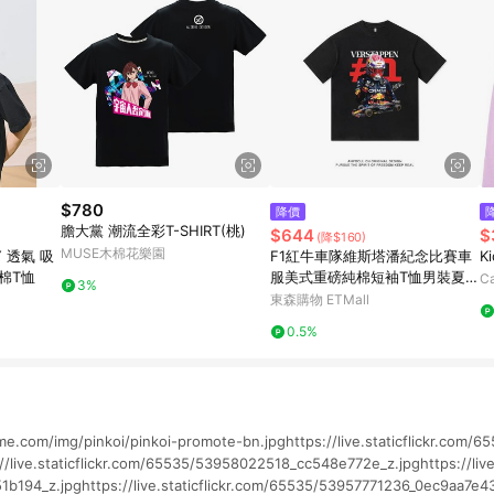
$780
降價
膽大黨 潮流全彩T-SHIRT(桃)
$644
$
(降$160)
MUSE木棉花樂園
 透氣 吸
F1紅牛車隊維斯塔潘紀念比賽車
K
冰棉T恤
服美式重磅純棉短袖T恤男裝夏寬
Ca
3%
松
東森購物 ETMall
0.5%
e.com/img/pinkoi/pinkoi-promote-bn.jpghttps://live.staticflickr.com/
/live.staticflickr.com/65535/53958022518_cc548e772e_z.jpghttps://live
b194_z.jpghttps://live.staticflickr.com/65535/53957771236_0ec9aa7e43_z