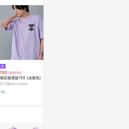
。
$599
降價
降價
OB嚴選-速乾空氣棉海邊玩耍落
780
$780
(降$500)
(降$50
肩短袖TEE《JA0004-》
鴉笑臉寬版TEE (淡紫色)
SUNSET日
Yahoo購物中心
(白色)
光三越skm online
新光三越skm on
1%
1%
1%