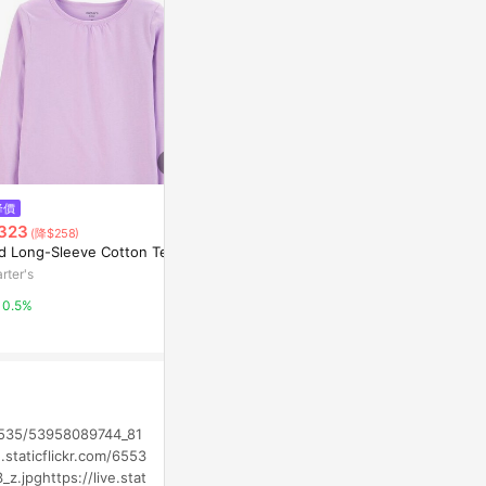
$780
降價
降價
珠光棉圓領TE
323
$1,454
(降$258)
(降$363)
亞洲跨境設計購物
id Long-Sleeve Cotton Tee
來福葉店態度星短袖T恤tee美式
寬松街頭西海岸小領厚非潮牌逆
rter's
1%
潮流
東森購物 ETMall
0.5%
0.5%
65535/53958089744_81
.staticflickr.com/6553
.jpghttps://live.stat