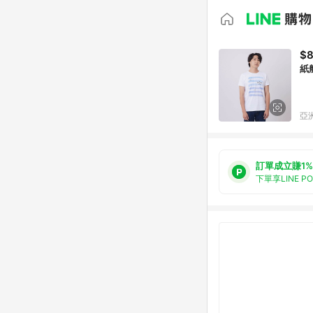
$
紙
亞洲
訂單成立賺1%
下單享LINE P