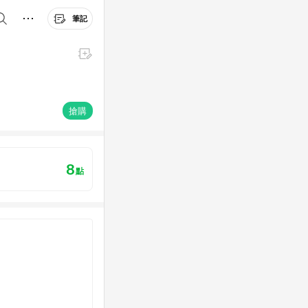
筆記
搶購
8
點