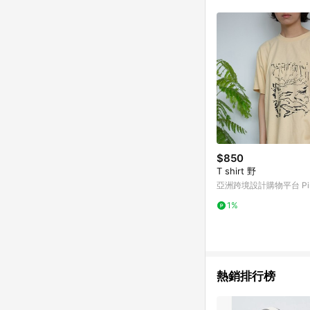
符合導購資格；承上，首次下
$850
T shirt 野
亞洲跨境設計購物平台 Pin
1%
熱銷排行榜