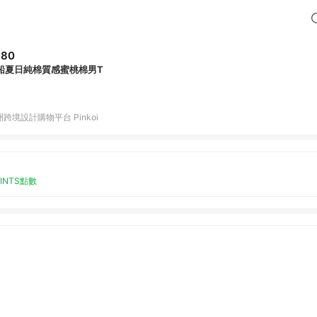
880
船夏日純棉質感蜜桃棉男T
跨境設計購物平台 Pinkoi
OINTS點數