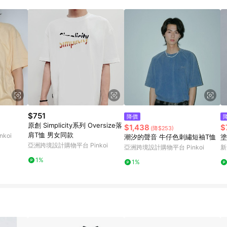
載 Pinkoi APP 後，需透過 LINE 購物前往 Pinkoi 頁面，方享導購資格
$751
降價
原創 Simplicity系列 Oversize落
$1,438
$
(降$253)
肩T恤 男女同款
koi
潮汐的聲音 牛仔色刺繡短袖T恤
塗
亞洲跨境設計購物平台 Pinkoi
亞洲跨境設計購物平台 Pinkoi
新
1%
1%