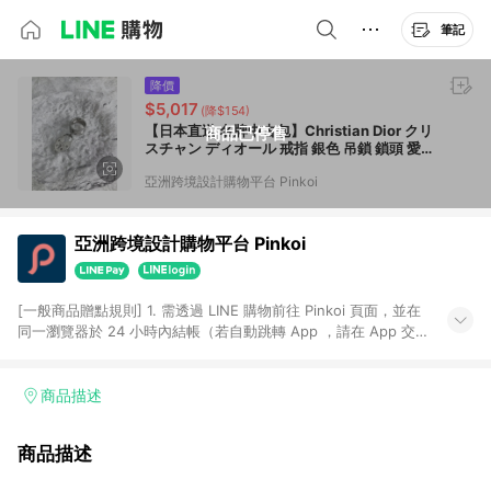
筆記
降價
$5,017
(降$154)
【日本直送 名牌中古包】Christian Dior クリ
商品已停售
スチャン ディオール 戒指 銀色 吊鎖 鎖頭 愛
心 15 號 vintage t2fvnd
亞洲跨境設計購物平台 Pinkoi
亞洲跨境設計購物平台 Pinkoi
[一般商品贈點規則] 1. 需透過 LINE 購物前往 Pinkoi 頁面，並在
同一瀏覽器於 24 小時內結帳（若自動跳轉 App ，請在 App 交
易），才具點數回饋資格。 2. 點數回饋計算將扣除訂單金額中的
運費與金流手續費與手動輸入之優惠碼折扣。 3. LINE 購物點數
回饋訂單不得享有 Pinkoi 站方優惠，例如首購優惠，P coins，
商品描述
全站(不包含手動輸入之優惠碼)。 4. 透過 LINE 購物連結到
Pinkoi 以外之網站購買之商品不具贈點資格。 5. 取消訂單或退貨
商品描述
行為，不具贈點資格，部分退款不在此限。 6. APP 請更新至
Android v4.6.0 / iOS v4.1.5 以上才具贈點資格。 7. 點數將於出