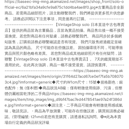
https://baseec-img-mng.akamaized.net/images/shop_front/solo-o
貨後 45 天後發送。 8. 群眾募資商品，禮物卡，開館保證金，補
運費，攤位費等不具贈點資格。 9. LINE 購物站上之商品規格、
fficial-ec/6a21bfa34a9cfe9a875c1dd4ba4ae8f0.jpg※古董商品非全新
顏色、價位、贈品如與 Pinkoi 商品資訊頁及購物車不符，以
商品。若需商品細部照片，請主動聯繫我們，我們將提供更多照片供您參
Pinkoi 購物商品資訊頁及購物車標示為準。 10. 點數紅包使用規
考。 請務必詳閱以下注意事項，同意後再行訂購。 --------------------
則請以點數紅包活動說明為準。 11. 若於 LINE 購物前往 Pinkoi
---------------------------- 【VintageShop solo 日本直送中古包專賣
頁面後才首次下載 Pinkoi APP 並完成訂單，不符合導購資格；承
店】提供的商品皆為古董藝品，且皆為實品拍攝。商品售出後一概不接受
上，首次下載 Pinkoi APP 後，需透過 LINE 購物前往 Pinkoi 頁
退換貨。若您對商品有任何疑慮，請務必聯繫我們。 商品同步於多個網
面，方享導購資格。
站販售，訂購前請務必聯繫確認是否有現貨。 我們只販售經過鑑定並確
認為真品的商品。 尺寸可能存在些微誤差。 因拍攝環境不同，可能導致
實品與照片顏色略有差異。 若您對商品或其他細節照片有任何疑問，請
聯繫【VintageShop solo 日本直送中古包專賣店】。 7天的鑑賞期並不
適用於此。在此再次強調，商品一概不接受退貨。請謹慎選擇。 --------
----------------------------------------https://baseec-img-mng.ak
amaized.net/images/item/origin/31f64d27acd67ce0ef7fa5b708070
3c4.jpg?imformat=generic◆尺寸約W1cm尺寸：15號◆規格顏色：銀
色配件：無 (僅本體)◆商品狀況AB級：僅有輕微使用痕跡、污漬，但整
體仍屬相當乾淨的二手商品https://baseec-img-mng.akamaized.net/i
mages/item/tmp_image/img_d9bf47bac7ed4478541ae97a24f386d
e.jpg?imformat=generic◆請注意・二手商品可能會有輕微使用感或氣
味，敬請見諒。・商品為平放測量，可能存在些微誤差，購買前請務必確
認。(管理編號: t2fvnd)若您有意購買，請透過私訊詢問。🔴※此為本賣
場自行定義的商品狀況評級