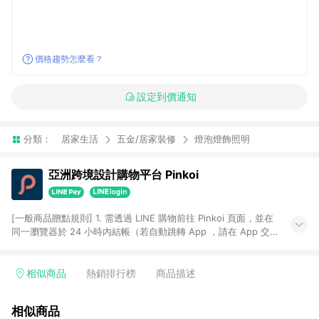
價格趨勢怎麼看？
設定到價通知
分類：
居家生活
五金/居家裝修
燈泡燈飾照明
亞洲跨境設計購物平台 Pinkoi
[一般商品贈點規則] 1. 需透過 LINE 購物前往 Pinkoi 頁面，並在
同一瀏覽器於 24 小時內結帳（若自動跳轉 App ，請在 App 交
易），才具點數回饋資格。 2. 點數回饋計算將扣除訂單金額中的
運費與金流手續費與手動輸入之優惠碼折扣。 3. LINE 購物點數
回饋訂單不得享有 Pinkoi 站方優惠，例如首購優惠，P coins，
相似商品
熱銷排行榜
商品描述
全站(不包含手動輸入之優惠碼)。 4. 透過 LINE 購物連結到
Pinkoi 以外之網站購買之商品不具贈點資格。 5. 取消訂單或退貨
相似商品
行為，不具贈點資格，部分退款不在此限。 6. APP 請更新至