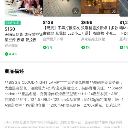
$139
$699
$1,
限時加碼
【現貨】不再打擾室友
浪漫精靈投影燈【多款
曙M
$160
書籤燈 充電款 LED小
可選】 投影燈 小夜燈
🔥隔日到貨 遠程聲控🚀
夜燈 超薄 夜間LED 便
八款音效 投影 夜燈 禮
台灣樂天市場
萬家福線上購物
亞洲
星空燈 夜燈 聲控夜燈
攜式 便籤燈 夾書燈 讀
物 交換禮物 宇宙星空
Pinko
小夜燈 氣氛燈 銀河投
蝦皮購物
3%
1%
1
書燈 交換禮物｜領券最
戀人 生日派對 海洋世
影燈 星空投影燈 禮物
4.4%
高折$220
界
車載星空燈
商品描述
**BIGGIE CLOUD NIGHT LAMP****克勞德氛圍燈**酷酷開朗克勞德，
大膽黑白配色，治癒暖光+幻彩流光兩組燈光，裝飾實用俱佳。**Specifi
cations**產品名稱 : 克勞德伴眠燈產品型號 : H-L-24產品材質 : ABS、
硅膠產品尺寸 : 124.5×99.5×122mm產品重量 : 約183g額定電壓 : 5V=1
A額定功率 : 1W電池容量 : 1200mAh燈光顏色 : 2700k暖光、幻彩流光
LINE 購物是匯集購物情報與商品資訊的整合性平台，並依購物情報中的趨勢與
風格做合作網路商家的延伸商品推薦，商品資料更新會有時間差，請務必點擊