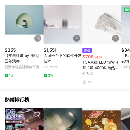
Android v4.6.0 / iOS v4.1.5 以上才具贈點資格。 7. 點數將於出
貨後 45 天後發送。 8. 群眾募資商品，禮物卡，開館保證金，補
運費，攤位費等不具贈點資格。 9. LINE 購物站上之商品規格、
顏色、價位、贈品如與 Pinkoi 商品資訊頁及購物車不符，以
Pinkoi 購物商品資訊頁及購物車標示為準。 10. 點數紅包使用規
則請以點數紅包活動說明為準。 11. 若於 LINE 購物前往 Pinkoi
頁面後才首次下載 Pinkoi APP 並完成訂單，不符合導購資格；承
上，首次下載 Pinkoi APP 後，需透過 LINE 購物前往 Pinkoi 頁
面，方享導購資格。
$355
$1,551
$34
降價
【年歲計畫 by 祥記】
.Net平台下的软件开发
【Ra
$708
(降$100)
五年漬梅
技术
衣物
TOA東亞 LED 19W 4
240
亞洲跨境設計購物平台
coursera
LIN
尺 2燈 4000K 自然光
Pinkoi
全電壓 工事燈 烤漆反
特力屋
1%
3%
射板
0%
熱銷排行榜