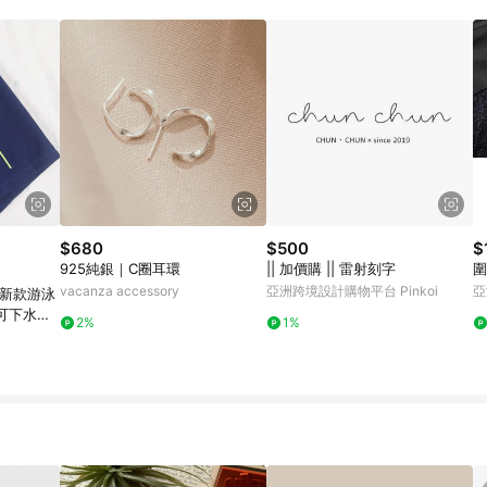
載 Pinkoi APP 後，需透過 LINE 購物前往 Pinkoi 頁面，方享導購資格
$680
$500
$
925純銀｜C圈耳環
|| 加價購 || 雷射刻字
圍
vacanza accessory
亞洲跨境設計購物平台 Pinkoi
亞
可下水泳
2%
1%