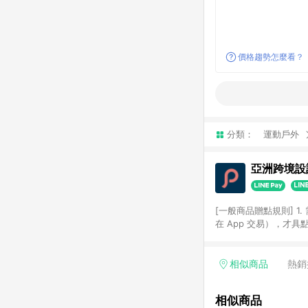
價格趨勢怎麼看？
分類：
運動戶外
亞洲跨境設計
[一般商品贈點規則] 1.
在 App 交易），才
扣。 3. LINE 購物
碼)。 4. 透過 LIN
格，部分退款不在此限。 6. 
相似商品
熱銷
後發送。 8. 群眾募
顏色、價位、贈品如與 P
相似商品
使用規則請以點數紅包活動說