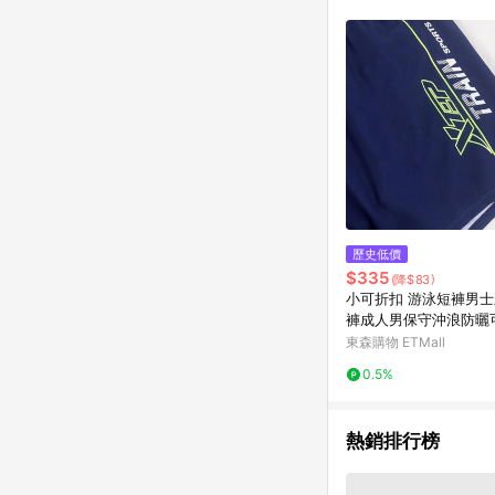
符合導購資格；承上，首次下
歷史低價
$335
(降$83)
小可折扣 游泳短褲男士新款游泳
褲成人男保守沖浪防曬
褲
東森購物 ETMall
0.5%
熱銷排行榜