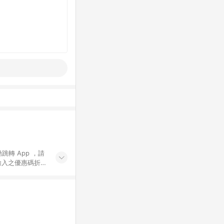
動跳轉 App ，請
輸入之優惠碼折
手動輸入之優惠
行為，不具贈點資
數將於出貨後 45 天
站上之商品規格、
 10. 點數紅包
PP 並完成訂單，不