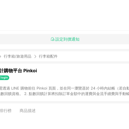
設定到價通知
行李箱/旅遊用品
行李箱配件
購物平台 Pinkoi
 需透過 LINE 購物前往 Pinkoi 頁面，並在同一瀏覽器於 24 小時內結帳（若自
具點數回饋資格。 2. 點數回饋計算將扣除訂單金額中的運費與金流手續費與手動
點數回饋訂單不得享有 Pinkoi 站方優惠，例如首購優惠，P coins，全站(不包含
E 購物連結到 Pinkoi 以外之網站購買之商品不具贈點資格。 5. 取消訂單或退貨
APP 請更新至Android v4.6.0 / iOS v4.1.5 以上才具贈點資格。 7. 點
排行榜
商品描述
資商品，禮物卡，開館保證金，補運費，攤位費等不具贈點資格。 9. LINE 購物
inkoi 商品資訊頁及購物車不符，以 Pinkoi 購物商品資訊頁及購物車標示為準。
明為準。 11. 若於 LINE 購物前往 Pinkoi 頁面後才首次下載 Pinkoi A