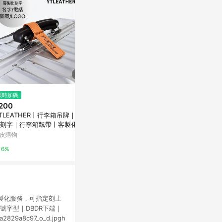
$850
限時加碼
降價
LOQI 行李箱外套﹧霓虹燈-M
200
$690
(降$30
PChome 24h購物
TLEATHER丨行李箱吊牌｜客
PVC 霧面箱套
刻字｜行李箱飄帶丨客製化行
本置物櫃適用
1%
飄帶丨質感旅行配件丨旅行小
【行李箱保護
皮購物
奧莉薇閣行李箱
丨行李帶丨行李吊牌
套】
6%
10%
製化服務，可指定刻上
號字型｜DBDR下端｜
2829a8c97_o_d.jpgh