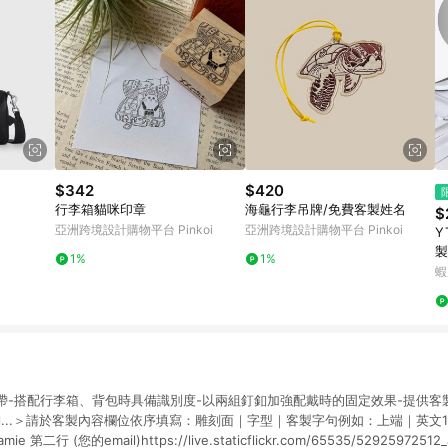
$342
$420
行李箱貓咪印章
海龜行李吊牌/免費客製姓名
$
亞洲跨境設計購物平台 Pinkoi
亞洲跨境設計購物平台 Pinkoi
Y
製
1%
1%
李
蝦
物
帶-搭配行李箱、背包時具備識別度-以兩組釘釦加強配戴時的固定效果-提供客
il...＞請於客製內容欄位依序填寫：雕刻面｜字型｜客製字句例如：上端｜英文1
行 (您的email)https://live.staticflickr.com/65535/52925972512_a