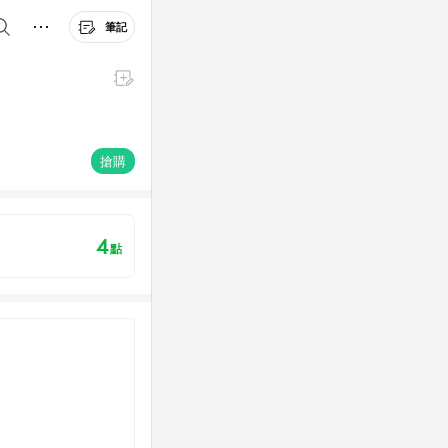
筆記
搶購
4
點