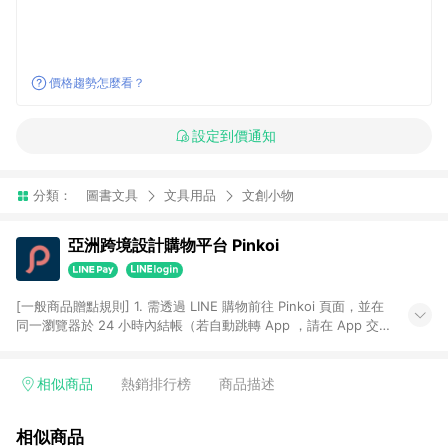
價格趨勢怎麼看？
設定到價通知
分類：
圖書文具
文具用品
文創小物
亞洲跨境設計購物平台 Pinkoi
[一般商品贈點規則] 1. 需透過 LINE 購物前往 Pinkoi 頁面，並在
同一瀏覽器於 24 小時內結帳（若自動跳轉 App ，請在 App 交
易），才具點數回饋資格。 2. 點數回饋計算將扣除訂單金額中的
運費與金流手續費與手動輸入之優惠碼折扣。 3. LINE 購物點數
回饋訂單不得享有 Pinkoi 站方優惠，例如首購優惠，P coins，
相似商品
熱銷排行榜
商品描述
全站(不包含手動輸入之優惠碼)。 4. 透過 LINE 購物連結到
Pinkoi 以外之網站購買之商品不具贈點資格。 5. 取消訂單或退貨
相似商品
行為，不具贈點資格，部分退款不在此限。 6. APP 請更新至