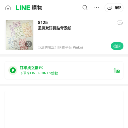
筆記
$125
柔風絮語拼貼背景紙
搶購
亞洲跨境設計購物平台 Pinkoi
訂單成立賺1%
1
點
下單享LINE POINTS點數