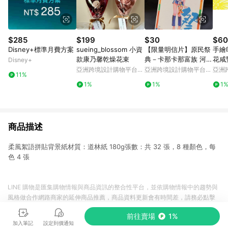
$285
$199
$30
$60
Disney+標準月費方案
sueing_blossom 小資
【限量明信片】原民祭
手繪
款康乃馨乾燥花束
典－卡那卡那富族 河祭
花咸
Disney+
聖誕禮物 交換禮物
亞洲跨境設計購物平台
亞洲跨境設計購物平台
亞洲
11%
Pinkoi
Pinkoi
Pinko
1%
1%
1
商品描述
柔風絮語拼貼背景紙材質：道林紙 180g張數：共 32 張，8 種顏色，每
色 4 張
LINE 購物是匯集購物情報與商品資訊的整合性平台，並依購物情報中的趨勢與
風格做合作網路商家的延伸商品推薦，商品資料更新會有時間差，請務必點擊
商品至各合作網路商家，確認現售價與購物條件，一切資訊以合作廠商網頁為
前往賣場
1%
準。
加入筆記
設定到價通知