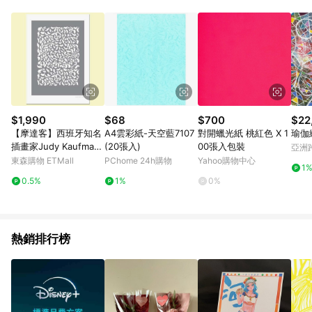
Android v4.6.0 / iOS v4.1.5 以上才具贈點資格。 7. 點數將於出
貨後 45 天後發送。 8. 群眾募資商品，禮物卡，開館保證金，補
運費，攤位費等不具贈點資格。 9. LINE 購物站上之商品規格、
顏色、價位、贈品如與 Pinkoi 商品資訊頁及購物車不符，以
Pinkoi 購物商品資訊頁及購物車標示為準。 10. 點數紅包使用規
則請以點數紅包活動說明為準。 11. 若於 LINE 購物前往 Pinkoi
頁面後才首次下載 Pinkoi APP 並完成訂單，不符合導購資格；承
上，首次下載 Pinkoi APP 後，需透過 LINE 購物前往 Pinkoi 頁
面，方享導購資格。
$1,990
$68
$700
$22
【摩達客】西班牙知名
A4雲彩紙-天空藍7107
對開蠟光紙 桃紅色 X 1
瑜伽
插畫家Judy Kaufman
(20張入)
00張入包裝
亞洲
n藝術創作海報掛畫裝
Pinko
東森購物 ETMall
PChome 24h購物
Yahoo購物中心
1
飾畫-灰鳥(附Judy本人
0.5%
1%
0%
簽名)(含木框)
熱銷排行榜