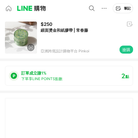
筆記
$250
緞面燙金和紙膠帶 | 常春藤
搶購
亞洲跨境設計購物平台 Pinkoi
訂單成立賺1%
2
點
下單享LINE POINTS點數