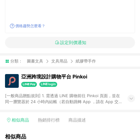
價格趨勢怎麼看？
設定到價通知
分類：
圖書文具
文具用品
紙膠帶手作
亞洲跨境設計購物平台 Pinkoi
[一般商品贈點規則] 1. 需透過 LINE 購物前往 Pinkoi 頁面，並在
同一瀏覽器於 24 小時內結帳（若自動跳轉 App ，請在 App 交
易），才具點數回饋資格。 2. 點數回饋計算將扣除訂單金額中的
運費與金流手續費與手動輸入之優惠碼折扣。 3. LINE 購物點數
回饋訂單不得享有 Pinkoi 站方優惠，例如首購優惠，P coins，
相似商品
熱銷排行榜
商品描述
全站(不包含手動輸入之優惠碼)。 4. 透過 LINE 購物連結到
Pinkoi 以外之網站購買之商品不具贈點資格。 5. 取消訂單或退貨
相似商品
行為，不具贈點資格，部分退款不在此限。 6. APP 請更新至