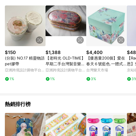
Android v4.6.0 / iOS v4.1.5 以上才具贈點資格。 7. 點數將於出
貨後 45 天後發送。 8. 群眾募資商品，禮物卡，開館保證金，補
運費，攤位費等不具贈點資格。 9. LINE 購物站上之商品規格、
顏色、價位、贈品如與 Pinkoi 商品資訊頁及購物車不符，以
Pinkoi 購物商品資訊頁及購物車標示為準。 10. 點數紅包使用規
則請以點數紅包活動說明為準。 11. 若於 LINE 購物前往 Pinkoi
頁面後才首次下載 Pinkoi APP 並完成訂單，不符合導購資格；承
上，首次下載 Pinkoi APP 後，需透過 LINE 購物前往 Pinkoi 頁
面，方享導購資格。
$150
$1,388
$4,400
$48
(分裝) NO.17 精靈物語
【老時光 OLD-TIME】
【優惠量200個】愛在
【Ra
pet膠帶
早期二手台灣製音樂珠
春天６號藍色.一體式
恩】
寶盒
盒/F061A
亞洲跨境設計購物平台
亞洲跨境設計購物平台
台灣樂天市場
京站i
Pinkoi
Pinkoi
1%
1%
3%
3
熱銷排行榜