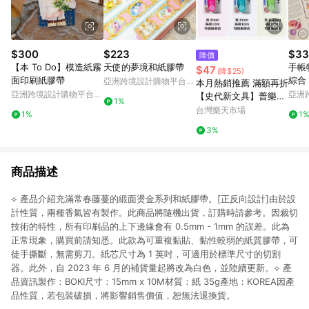
$300
$223
$33
降價
【本 To Do】模造紙霧
天使的夢境和紙膠帶
手帳
$47
(降$25)
面印刷紙膠帶
綜合 
亞洲跨境設計購物平台
本月熱銷推薦 滿額再折
Pinkoi
亞洲跨境設計購物平台
亞洲
【史代新文具】普樂士
1%
Pinkoi
Pinko
PLUS TG-1111 TG-112
台灣樂天市場
1%
1
1 豆豆彩貼魔豆捲軸雙
3%
面膠帶/立可貼
商品描述
⟡ 產品介紹充滿常春藤蔓的緞面燙金系列和紙膠帶。[正反向設計]由於設
計性質，兩種香氣皆有製作。此商品將隨機出貨，訂購時請參考。因裁切
技術的特性，所有印刷品的上下邊緣會有 0.5mm - 1mm 的誤差。此為
正常現象，購買前請知悉。此款為可重複黏貼、黏性較弱的紙質膠帶，可
徒手撕斷，無需剪刀。紙芯尺寸為 1 英吋，可適用於標準尺寸的切割
器。此外，自 2023 年 6 月的補貨量起將改為白色，並陸續更新。⟡ 產
品資訊製作：BOKI尺寸：15mm x 10M材質：紙 35g產地：KOREA因產
品性質，若包裝破損，將影響銷售價值，恕無法退換貨。