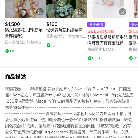
$1,500
$160
歷史低價
歷史
陽光灑落花拱門(新娘
蝴蝶鹿角蕨刺繡徽章
$902
$1,
(降$225)
新郎貓咪)
亞洲跨境設計購物平台
兒童攝影禮服裙新生兒
緞面
Pinkoi
亞洲跨境設計購物平台
滿月百天寶寶蕾絲彈力
夏季
1%
Pinkoi
禮服套裝影樓攝影道具
裙女
東森購物 ETMall
東森購
1%
袍
0.5%
0.
商品描述
寶製花器-----墨綠花器 花器介紹尺寸/ Size： 寬 9 x 高13 cm，口圓直
徑3.5cm左右，底直徑7cm，471公克材質/ 材質/ Material：陶 燒成溫度
1230度台灣製造 Made in Taiwan商品寄送無特別包裝，只有防破防撞
把器物保護好--------------------------------------------------------
----------------------寶製器所------花器使用<花器內外皆有上釉，可
放心加水滋養植物，使用乾燥花也十分合宜<清洗請用軟性清洗物，避免
刮傷表面(如海綿、菜瓜布)<花器底部保留土的原樣，觸感較粗糙，如有
需求可使用砂紙磨細Burg.ceramics 寶製器所，手工製作獨一無二的陶