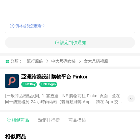
價格趨勢怎麼看？
設定到價通知
分類：
流行服飾
中大尺碼女裝
女大尺碼禮服
亞洲跨境設計購物平台 Pinkoi
[一般商品贈點規則] 1. 需透過 LINE 購物前往 Pinkoi 頁面，並在
同一瀏覽器於 24 小時內結帳（若自動跳轉 App ，請在 App 交
易），才具點數回饋資格。 2. 點數回饋計算將扣除訂單金額中的
運費與金流手續費與手動輸入之優惠碼折扣。 3. LINE 購物點數
回饋訂單不得享有 Pinkoi 站方優惠，例如首購優惠，P coins，
相似商品
熱銷排行榜
商品描述
全站(不包含手動輸入之優惠碼)。 4. 透過 LINE 購物連結到
Pinkoi 以外之網站購買之商品不具贈點資格。 5. 取消訂單或退貨
相似商品
行為，不具贈點資格，部分退款不在此限。 6. APP 請更新至