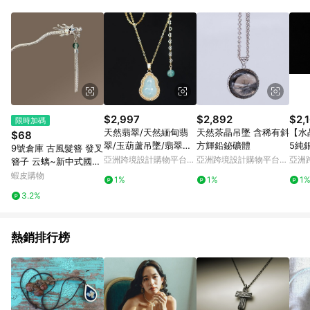
Android v4.6.0 / iOS v4.1.5 以上才具贈點資格。 7. 點數將於出
貨後 45 天後發送。 8. 群眾募資商品，禮物卡，開館保證金，補
運費，攤位費等不具贈點資格。 9. LINE 購物站上之商品規格、
顏色、價位、贈品如與 Pinkoi 商品資訊頁及購物車不符，以
Pinkoi 購物商品資訊頁及購物車標示為準。 10. 點數紅包使用規
則請以點數紅包活動說明為準。 11. 若於 LINE 購物前往 Pinkoi
頁面後才首次下載 Pinkoi APP 並完成訂單，不符合導購資格；承
上，首次下載 Pinkoi APP 後，需透過 LINE 購物前往 Pinkoi 頁
面，方享導購資格。
$2,997
$2,892
$2,
限時加碼
天然翡翠/天然緬甸翡
天然茶晶吊墜 含稀有斜
【水
$68
翠/玉葫蘆吊墜/翡翠項
方輝鉛鉍礦體
5純
9號倉庫 古風髮簪 發叉
鏈/繞線/不褪色/14kGF
福7
亞洲跨境設計購物平台
亞洲跨境設計購物平台
亞洲
簪子 云螭~新中式國風
Pinkoi
Pinkoi
Pinko
金屬龍頭發簪高級感步
蝦皮購物
1%
1%
1
搖流蘇盤發釵馬面裙簪
3.2%
子女 髮飾 發插
熱銷排行榜