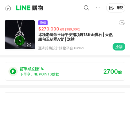
筆記
降價
$270,000
(降$180,000)
冰種老坑帝王綠平安扣項鍊18K金鑽石 | 天然
緬甸玉翡翠A貨 | 送禮
搶購
亞洲跨境設計購物平台 Pinkoi
訂單成立賺1%
2700
點
下單享LINE POINTS點數