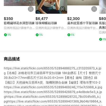
$350
$6,477
$2,300
$80
藍晒繡球花水滴型項鍊
珍珠蝴蝶結項鍊
扁木紋質感十字架項鍊
長版
典雅
亞洲跨境設計購物平台
亞洲跨境設計購物平台
亞洲跨境設計購物平台
Pinkoi
Pinkoi
Pinkoi
亞洲
1%
1%
1%
Pinko
1
商品描述
https://live.staticflickr.com/65535/52894886275_c313205973_k.jp
g【名稱】冰種老坑帝王綠翡翠平安扣項鍊 18K金鑽石【尺寸】整體尺寸
39.8x23x7.7mm裸石尺寸20.6x20.6x2mm【產地】緬甸【顏色】綠
【備註】天然緬甸玉翡翠A貨、隨機附贈合金鍊【編號】瓔珞吊墜103-2
https://live.staticflickr.com/65535/52899469246_115e7c5988_k.jpg
https://live.staticflickr.com/65535/52899428879_e4e8bde5e3_k.jp
ghttps://live.staticflickr.com/65535/52899626120_78c054fe95_k.j
pghttps://live.staticflickr.com/65535/52899401369_9b04b19864_k.