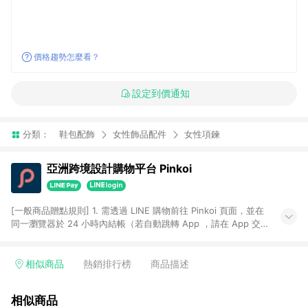
價格趨勢怎麼看？
設定到價通知
分類：
鞋包配飾
女性飾品配件
女性項鍊
亞洲跨境設計購物平台 Pinkoi
[一般商品贈點規則] 1. 需透過 LINE 購物前往 Pinkoi 頁面，並在
同一瀏覽器於 24 小時內結帳（若自動跳轉 App ，請在 App 交
易），才具點數回饋資格。 2. 點數回饋計算將扣除訂單金額中的
運費與金流手續費與手動輸入之優惠碼折扣。 3. LINE 購物點數
回饋訂單不得享有 Pinkoi 站方優惠，例如首購優惠，P coins，
相似商品
熱銷排行榜
商品描述
全站(不包含手動輸入之優惠碼)。 4. 透過 LINE 購物連結到
Pinkoi 以外之網站購買之商品不具贈點資格。 5. 取消訂單或退貨
相似商品
行為，不具贈點資格，部分退款不在此限。 6. APP 請更新至