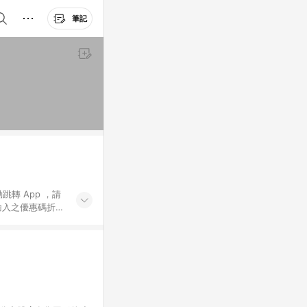
筆記
動跳轉 App ，請
輸入之優惠碼折
手動輸入之優惠
行為，不具贈點資
數將於出貨後 45 天
站上之商品規格、
 10. 點數紅包
PP 並完成訂單，不
。