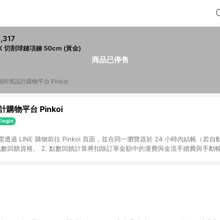
,317
K 切割球鏈項鍊 50cm (黃金)
商品已停售
跨境設計購物平台 Pinkoi
購物平台 Pinkoi
 需透過 LINE 購物前往 Pinkoi 頁面，並在同一瀏覽器於 24 小時內結帳（若自
具點數回饋資格。 2. 點數回饋計算將扣除訂單金額中的運費與金流手續費與手動
點數回饋訂單不得享有 Pinkoi 站方優惠，例如首購優惠，P coins，全站(不包含
E 購物連結到 Pinkoi 以外之網站購買之商品不具贈點資格。 5. 取消訂單或退貨
APP 請更新至Android v4.6.0 / iOS v4.1.5 以上才具贈點資格。 7. 點
資商品，禮物卡，開館保證金，補運費，攤位費等不具贈點資格。 9. LINE 購物
inkoi 商品資訊頁及購物車不符，以 Pinkoi 購物商品資訊頁及購物車標示為準。
明為準。 11. 若於 LINE 購物前往 Pinkoi 頁面後才首次下載 Pinkoi A
載 Pinkoi APP 後，需透過 LINE 購物前往 Pinkoi 頁面，方享導購資格