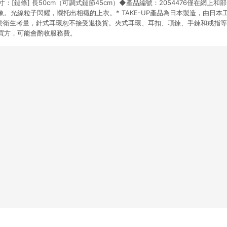
寸：[鏈條] 長50cm（可調式鏈節45cm）◆產品編號：2054476僅在網上
。光線粒子閃耀，襯托出相襯的上衣。* TAKE-UP產品為日本製造，由日本
基於衛生考量，針式耳環恕不接受退換貨。夾式耳環、耳扣、項鍊、手鍊和戒指
買方，可能會酌收服務費。