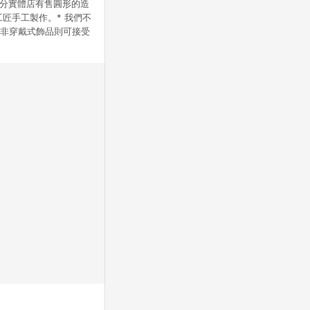
和部分實體店有售圓形的造
工匠手工製作。* 我們不
等非穿戴式飾品則可接受