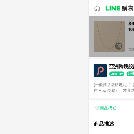
$6
10
亞洲
亞洲跨境設計
[一般商品贈點規則] 1.
在 App 交易），才
扣。 3. LINE 購物
碼)。 4. 透過 LIN
格，部分退款不在此限。 6. 
商品描述
後發送。 8. 群眾募
顏色、價位、贈品如與 P
商品描述
使用規則請以點數紅包活動說
符合導購資格；承上，首次下