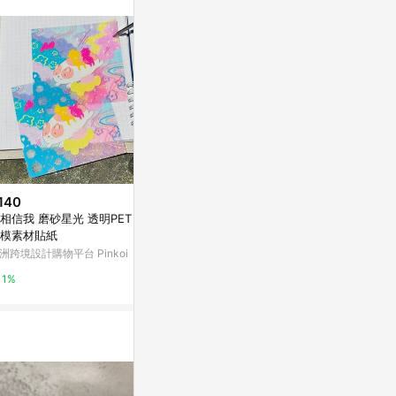
。
140
$142
$142
相信我 磨砂星光 透明PET 無
附書籤筆記本 A5 方格 5mm 時
2025 蛇年
模素材貼紙
尚筆記本 成人筆記本
組】
洲跨境設計購物平台 Pinkoi
亞洲跨境設計購物平台 Pinkoi
亞洲跨境設計購物
1%
1%
1%