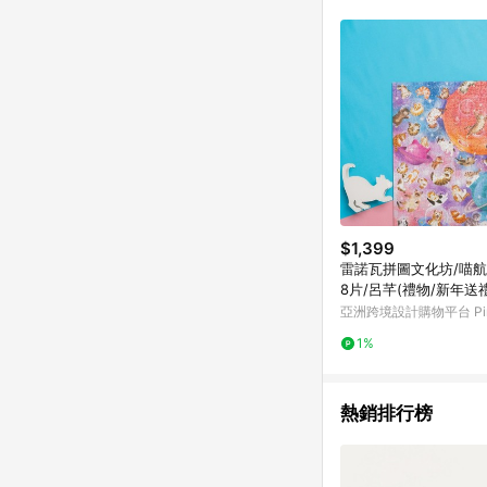
符合導購資格；承上，首次下
$1,399
雷諾瓦拼圖文化坊/喵航日
8片/呂芊(禮物/新年送禮
亞洲跨境設計購物平台 Pin
1%
熱銷排行榜