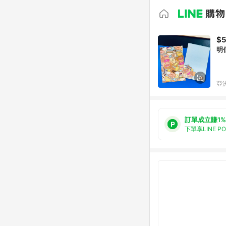
$5
亞洲
訂單成立賺1%
下單享LINE P