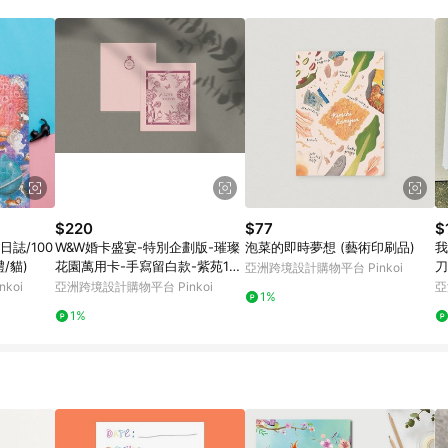
載 Pinkoi APP 後，需透過 LINE 購物前往 Pinkoi 頁面，方享導購資格
$220
$77
$
誌/100
W&W婚卡盛宴-特別企劃版-璀璨
泡菜的即時夢想 (藝術印刷品)
我
/貓)
花園萬用卡-手寫留白款-紫苑10
刀
亞洲跨境設計購物平台 Pinkoi
入
koi
亞洲跨境設計購物平台 Pinkoi
亞
1%
1%