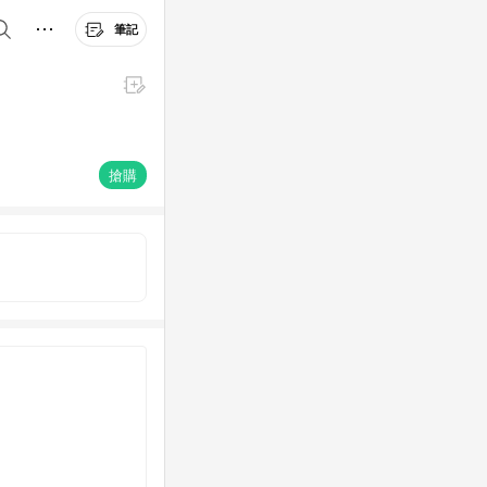
筆記
搶購