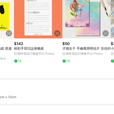
$142
$50
$
粉彩手寫日誌便條紙
才德女子 手繪萬用明信片 含信封
小
亞洲跨境設計購物平台 Pinkoi
亞洲跨境設計購物平台 Pinkoi
亞
koi
1%
1%
m x 10cm