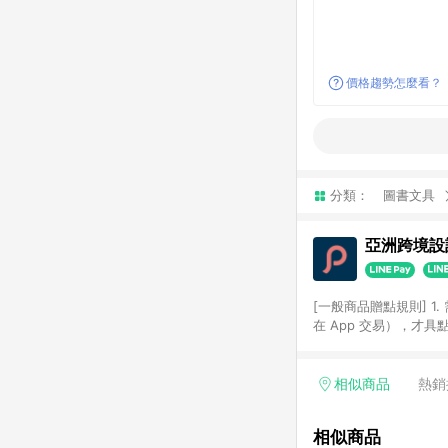
價格趨勢怎麼看？
分類：
圖書文具
亞洲跨境設計
[一般商品贈點規則] 1.
在 App 交易），才
扣。 3. LINE 購物
碼)。 4. 透過 LIN
格，部分退款不在此限。 6. 
相似商品
熱銷
後發送。 8. 群眾募
顏色、價位、贈品如與 P
相似商品
使用規則請以點數紅包活動說