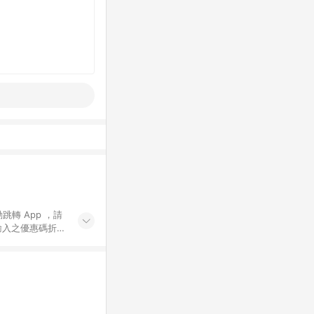
動跳轉 App ，請
輸入之優惠碼折
手動輸入之優惠
行為，不具贈點資
數將於出貨後 45 天
站上之商品規格、
 10. 點數紅包
PP 並完成訂單，不