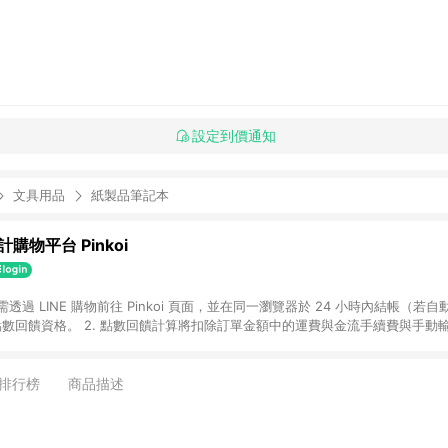
設定到價通知
文具用品
紙製品筆記本
購物平台 Pinkoi
 需透過 LINE 購物前往 Pinkoi 頁面，並在同一瀏覽器於 24 小時內結帳（若自
具點數回饋資格。 2. 點數回饋計算將扣除訂單金額中的運費與金流手續費與手動
點數回饋訂單不得享有 Pinkoi 站方優惠，例如首購優惠，P coins，全站(不包含
E 購物連結到 Pinkoi 以外之網站購買之商品不具贈點資格。 5. 取消訂單或退貨
APP 請更新至Android v4.6.0 / iOS v4.1.5 以上才具贈點資格。 7. 點
排行榜
商品描述
資商品，禮物卡，開館保證金，補運費，攤位費等不具贈點資格。 9. LINE 購物
inkoi 商品資訊頁及購物車不符，以 Pinkoi 購物商品資訊頁及購物車標示為準。
明為準。 11. 若於 LINE 購物前往 Pinkoi 頁面後才首次下載 Pinkoi A