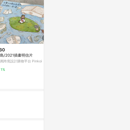
30
$35
降價
島/2021插畫明信片
萬用明信片-A
$92
(降$22)
洲跨境設計購物平台 Pinkoi
亞洲跨境設計購物
50張怪東西貼紙電腦筆記本手機
殼ipad防水貼畫行李箱水杯貼紙
1%
1%
東森購物 ETMall
0.5%