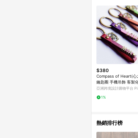
符合導購資格；承上，首次下
$380
Compass of Heart
鑰匙圈 手機吊飾 客製
字
亞洲跨境設計購物平台 Pin
1%
熱銷排行榜