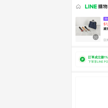
降
$1
藏
亞洲
訂單成立賺1%
下單享LINE P