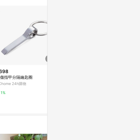
。
698
$480
$307
傷指甲分隔鑰匙圈
皮革鑰匙圈│粉藍SAC01006
和服翻版 智
型手機帶由 obi
Chome 24h購物
亞洲跨境設計購物平台 Pinkoi
亞洲跨境設計購物
1%
1%
1%