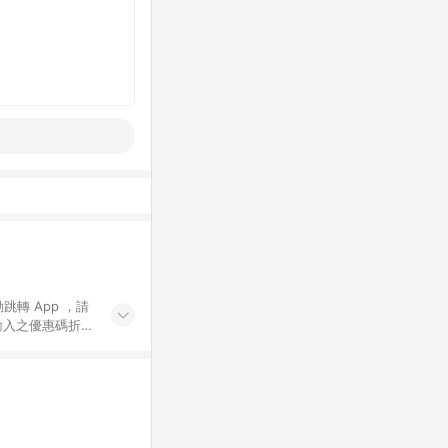
動跳轉 App ，請
輸入之優惠碼折
手動輸入之優惠
行為，不具贈點資
數將於出貨後 45 天
站上之商品規格、
 10. 點數紅包
PP 並完成訂單，不