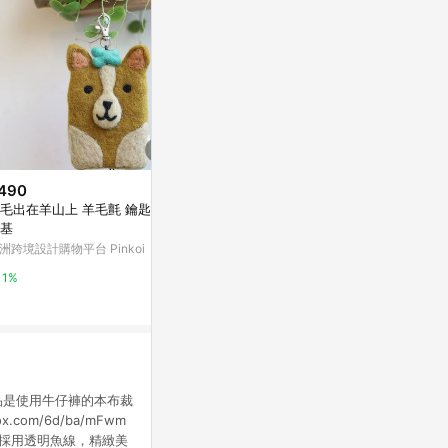
490
$500
降價
毛出在羊山上 羊毛氈 鑰匙包 -
排球 零錢包 
$948
(降$105)
基
亞洲跨境設計購物
#成品製造 蝙蝠鎖匙包 香港製造
洲跨境設計購物平台 Pinkoi
皮革鑰匙包 多容量 手工皮革
1%
亞洲跨境設計購物平台 Pinkoi
1%
1%
意：本產品是使用牛仔褲的本布裁
om/6d/ba/mFwm
材採用透明魚線，精緻美