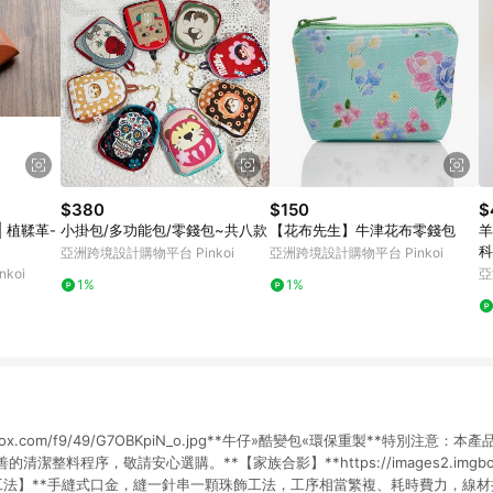
$380
$150
$
| 植鞣革-
小掛包/多功能包/零錢包~共八款
【花布先生】牛津花布零錢包
羊
科
亞洲跨境設計購物平台 Pinkoi
亞洲跨境設計購物平台 Pinkoi
koi
亞
1%
1%
.imgbox.com/f9/49/G7OBKpiN_o.jpg**牛仔»酷變包«環保重製**特別注
潔整料程序，敬請安心選購。**【家族合影】**https://images2.imgbox.c
*【稀有工法】**手縫式口金，縫一針串一顆珠飾工法，工序相當繁複、耗時費力，線