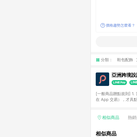
價格趨勢怎麼看？
分類：
鞋包配飾
亞洲跨境設計
[一般商品贈點規則] 1.
在 App 交易），才
扣。 3. LINE 購物
碼)。 4. 透過 LIN
格，部分退款不在此限。 6. 
相似商品
熱銷
後發送。 8. 群眾募
顏色、價位、贈品如與 P
相似商品
使用規則請以點數紅包活動說