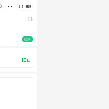
筆記
搶購
10
點