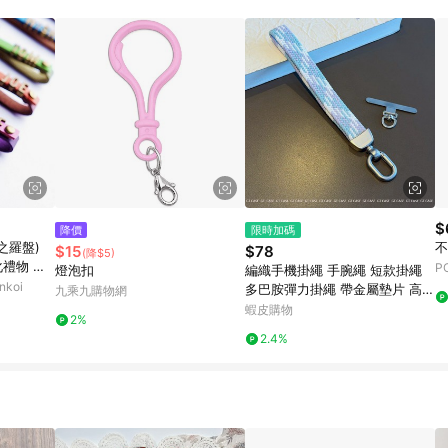
載 Pinkoi APP 後，需透過 LINE 購物前往 Pinkoi 頁面，方享導購資格
$
降價
限時加碼
(心之羅盤)
不
$15
$78
(降$5)
化禮物 名
P
燈泡扣
編織手機掛繩 手腕繩 短款掛繩
koi
多巴胺彈力掛繩 帶金屬墊片 高品
九乘九購物網
質短繩 防丟掛繩 加寬 戶外掛件
蝦皮購物
2%
手機掛件
2.4%