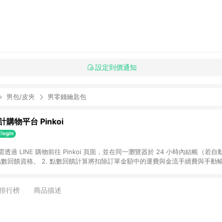
設定到價通知
男包/皮夾
男零錢鑰匙包
購物平台 Pinkoi
 需透過 LINE 購物前往 Pinkoi 頁面，並在同一瀏覽器於 24 小時內結帳（若自
具點數回饋資格。 2. 點數回饋計算將扣除訂單金額中的運費與金流手續費與手動
點數回饋訂單不得享有 Pinkoi 站方優惠，例如首購優惠，P coins，全站(不包含
E 購物連結到 Pinkoi 以外之網站購買之商品不具贈點資格。 5. 取消訂單或退貨
APP 請更新至Android v4.6.0 / iOS v4.1.5 以上才具贈點資格。 7. 點
排行榜
商品描述
資商品，禮物卡，開館保證金，補運費，攤位費等不具贈點資格。 9. LINE 購物
inkoi 商品資訊頁及購物車不符，以 Pinkoi 購物商品資訊頁及購物車標示為準。
明為準。 11. 若於 LINE 購物前往 Pinkoi 頁面後才首次下載 Pinkoi A