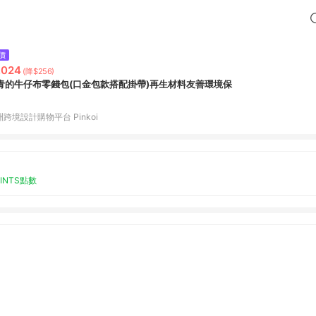
價
,024
(降$256)
青的牛仔布零錢包(口金包款搭配掛帶)再生材料友善環境保
跨境設計購物平台 Pinkoi
OINTS點數