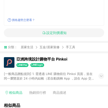
價格趨勢怎麼看？
設定到價通知
分類：
居家生活
五金/居家裝修
手工具
亞洲跨境設計購物平台 Pinkoi
[一般商品贈點規則] 1. 需透過 LINE 購物前往 Pinkoi 頁面，並在
同一瀏覽器於 24 小時內結帳（若自動跳轉 App ，請在 App 交
易），才具點數回饋資格。 2. 點數回饋計算將扣除訂單金額中的
運費與金流手續費與手動輸入之優惠碼折扣。 3. LINE 購物點數
回饋訂單不得享有 Pinkoi 站方優惠，例如首購優惠，P coins，
相似商品
熱銷排行榜
商品描述
全站(不包含手動輸入之優惠碼)。 4. 透過 LINE 購物連結到
Pinkoi 以外之網站購買之商品不具贈點資格。 5. 取消訂單或退貨
相似商品
行為，不具贈點資格，部分退款不在此限。 6. APP 請更新至