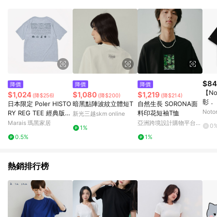
Android v4.6.0 / iOS v4.1.5 以上才具贈點資格。 7. 點數將於出
貨後 45 天後發送。 8. 群眾募資商品，禮物卡，開館保證金，補
運費，攤位費等不具贈點資格。 9. LINE 購物站上之商品規格、
顏色、價位、贈品如與 Pinkoi 商品資訊頁及購物車不符，以
Pinkoi 購物商品資訊頁及購物車標示為準。 10. 點數紅包使用規
則請以點數紅包活動說明為準。 11. 若於 LINE 購物前往 Pinkoi
頁面後才首次下載 Pinkoi APP 並完成訂單，不符合導購資格；承
上，首次下載 Pinkoi APP 後，需透過 LINE 購物前往 Pinkoi 頁
面，方享導購資格。
$84
降價
降價
降價
【No
$1,024
$1,080
$1,219
(降$256)
(降$200)
(降$214)
彰．
日本限定 Poler HISTO
暗黑點陣波紋立體短T
自然生長 SORONA面
野卡
Noto
RY REG TEE 經典版型
料印花短袖T恤
新光三越skm online
飾 
官方
短袖T恤 灰 - S
Marais 瑪黑家居
亞洲跨境設計購物平台
0
1%
｜官
Pinkoi
0.5%
1%
熱銷排行榜