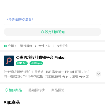
價格趨勢怎麼看？
設定到價通知
分類：
流行服飾
女性上衣
女性T恤
亞洲跨境設計購物平台 Pinkoi
[一般商品贈點規則] 1. 需透過 LINE 購物前往 Pinkoi 頁面，並在
同一瀏覽器於 24 小時內結帳（若自動跳轉 App ，請在 App 交
易），才具點數回饋資格。 2. 點數回饋計算將扣除訂單金額中的
運費與金流手續費與手動輸入之優惠碼折扣。 3. LINE 購物點數
回饋訂單不得享有 Pinkoi 站方優惠，例如首購優惠，P coins，
相似商品
熱銷排行榜
商品描述
全站(不包含手動輸入之優惠碼)。 4. 透過 LINE 購物連結到
Pinkoi 以外之網站購買之商品不具贈點資格。 5. 取消訂單或退貨
相似商品
行為，不具贈點資格，部分退款不在此限。 6. APP 請更新至