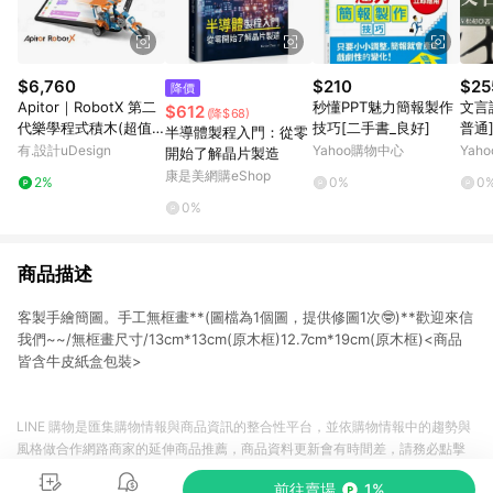
$6,760
$210
$25
降價
Apitor｜RobotX 第二
秒懂PPT魅力簡報製作
文言
$612
(降$68)
代樂學程式積木(超值
技巧[二手書_良好]
普通
半導體製程入門：從零
雙入組)
有.設計uDesign
Yahoo購物中心
Yah
開始了解晶片製造
康是美網購eShop
2%
0%
0
0%
商品描述
客製手繪簡圖。手工無框畫**(圖檔為1個圖，提供修圖1次🤓)**歡迎來信
我們~~/無框畫尺寸/13cm*13cm(原木框)12.7cm*19cm(原木框)<商品
皆含牛皮紙盒包裝>
LINE 購物是匯集購物情報與商品資訊的整合性平台，並依購物情報中的趨勢與
風格做合作網路商家的延伸商品推薦，商品資料更新會有時間差，請務必點擊
商品至各合作網路商家，確認現售價與購物條件，一切資訊以合作廠商網頁為
前往賣場
1%
準。