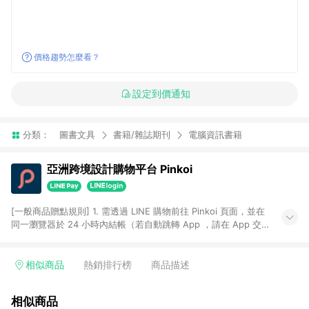
價格趨勢怎麼看？
設定到價通知
分類：
圖書文具
書籍/雜誌期刊
電腦資訊書籍
亞洲跨境設計購物平台 Pinkoi
[一般商品贈點規則] 1. 需透過 LINE 購物前往 Pinkoi 頁面，並在
同一瀏覽器於 24 小時內結帳（若自動跳轉 App ，請在 App 交
易），才具點數回饋資格。 2. 點數回饋計算將扣除訂單金額中的
運費與金流手續費與手動輸入之優惠碼折扣。 3. LINE 購物點數
回饋訂單不得享有 Pinkoi 站方優惠，例如首購優惠，P coins，
相似商品
熱銷排行榜
商品描述
全站(不包含手動輸入之優惠碼)。 4. 透過 LINE 購物連結到
Pinkoi 以外之網站購買之商品不具贈點資格。 5. 取消訂單或退貨
相似商品
行為，不具贈點資格，部分退款不在此限。 6. APP 請更新至