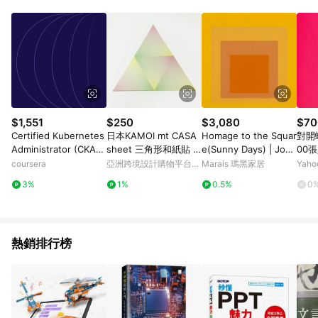
Android v4.6.0 / iOS v4.1.5 以上才具贈點資格。 7. 點數將於出
貨後 45 天後發送。 8. 群眾募資商品，禮物卡，開館保證金，補
運費，攤位費等不具贈點資格。 9. LINE 購物站上之商品規格、
顏色、價位、贈品如與 Pinkoi 商品資訊頁及購物車不符，以
Pinkoi 購物商品資訊頁及購物車標示為準。 10. 點數紅包使用規
則請以點數紅包活動說明為準。 11. 若於 LINE 購物前往 Pinkoi
頁面後才首次下載 Pinkoi APP 並完成訂單，不符合導購資格；承
上，首次下載 Pinkoi APP 後，需透過 LINE 購物前往 Pinkoi 頁
面，方享導購資格。
$1,551
$250
$3,080
$70
Certified Kubernetes
日本KAMOI mt CASA
Homage to the Squar
對開蠟
Administrator (CKA):
sheet 三角形和紙貼 /
e(Sunny Days) | Jose
00
Unit 3
漸層 (MT03WST001)
f Albers - 銀色鋁框-中
coursera
亞洲跨境設計購物平台
Marais 瑪黑家居
Yah
尺寸
Pinkoi
3%
1%
0.5%
0
熱銷排行榜