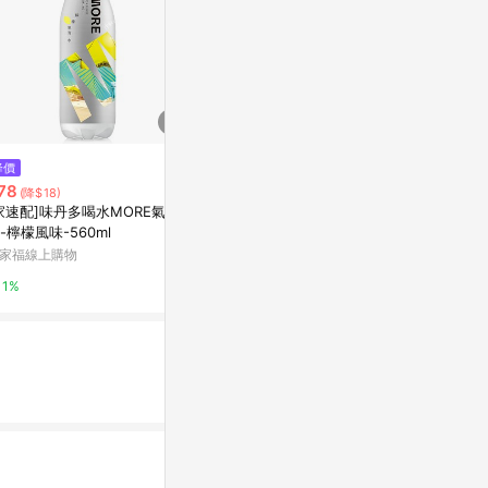
降價
降價
歷史低價
78
$96
$456
(降$18)
(降$4)
(降$72)
家速配]味丹多喝水MORE氣泡
曜之水 微鹼性離子水 6100ml
Bonauqa怡
-檸檬風味-560ml
萬家福線上購物
萬家福線上購
家福線上購物
15%
15%
1%