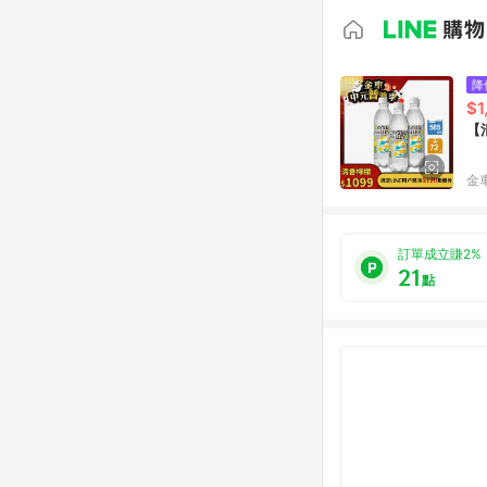
降
$1
【清
金
訂單成立賺2%
21
點