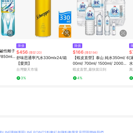
降價
降價
洋鹼性離子
$456
$166
$
(降$120)
(降$194)
850ml/1
舒味思通寧汽水330mlx24/箱
【蝦皮直營】泰山 純水350ml/ 6
[
【愛買】
00ml/ 700ml/ 1500ml/ 2000ml/
水
箱 多款可選
台灣樂天市場
蝦皮直營_最快當日到
萬
3%
4%
動
LINE購物護照
LINE POINTS點數紅包
賺點教學
常見問題
聯絡我們