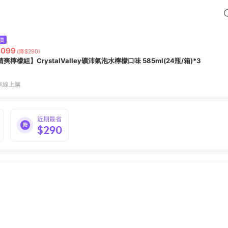
價
,099
(降$290)
爽檸檬組】CrystalValley礦沛氣泡水檸檬口味 585ml(24瓶/箱)*3
車線上購
近期最省
$290