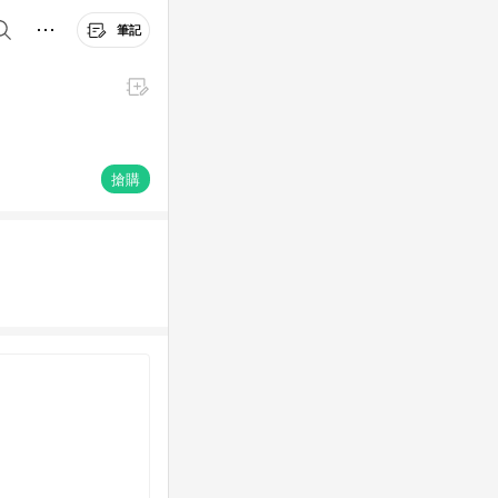
筆記
搶購