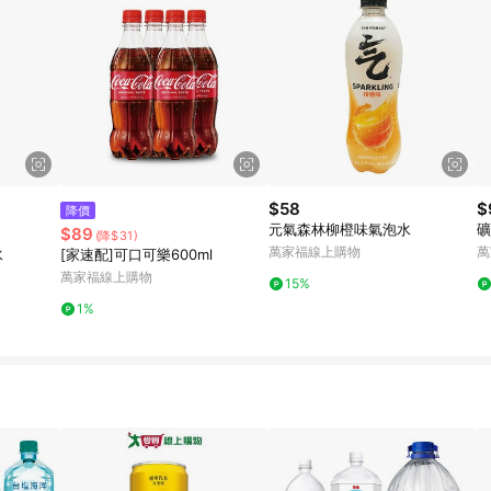
$58
$
降價
元氣森林柳橙味氣泡水
礦
$89
(降$31)
萬家福線上購物
萬
水
[家速配]可口可樂600ml
萬家福線上購物
15%
1%