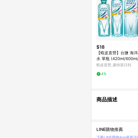
$18
【蝦皮直營】台鹽 海
水 單瓶 (420ml/600ml/
500ml) 鹼性水 礦泉水
蝦皮直營_最快當日到
4%
商品描述
LINE購物推薦
下載LINE購物App
最新活