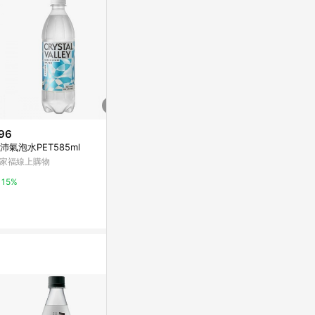
96
$360
降價
沛氣泡水PET585ml
寶礦力水得Can
$100
(降$20)
家福線上購物
萬家福線上購
[家速配]泰山水蜜桃氣泡水 590
ml
15%
15%
萬家福線上購物
1%