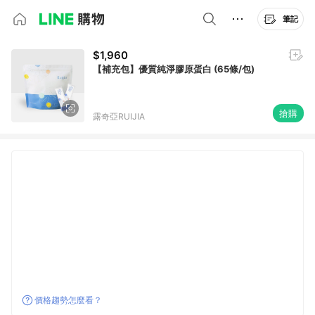
筆記
$1,960
【補充包】優質純淨膠原蛋白 (65條/包)
搶購
露奇亞RUIJIA
價格趨勢怎麼看？