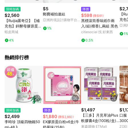
$5
$2,
限時加碼
降價
郵費補拍連結
【Ru
$2,560
$598
(降$61)
充包
亞洲跨境設計購物平台
【Ruijia露奇亞】【補
黑標滾筒香味紙巾兩
白粉(
Pinkoi
亞洲
充包】鋅酵母膠原蛋白
入/組(檀香)_兩組 黑色
1%
Pinko
粉(65包/袋)｜ 鋅 酪蛋
蝦皮商城
citiesocial 找 好東西
1
白 神經醯胺 賽洛美保
4%
0.5%
濕 膠原蛋白飲
熱銷排行榜
$1,497
$1,1
限時加碼
降價
【三多】月見草油Plus
口服
$2,499
$1,880
(降$2,860)
軟膠囊4盒(100粒/盒)
30
李時珍 頂級四物鐵50
EX膠原蛋白粉x6盒(牛
組
蘭」
東森購物 ETMall
ZOEI
ml-48入
奶風味/15包)