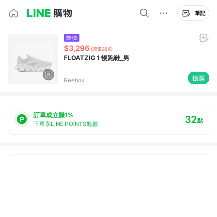
筆記
降價
$3,296
(降$984)
FLOATZIG 1 慢跑鞋_男
搶購
Reebok
訂單成立賺1%
32
點
下單享LINE POINTS點數