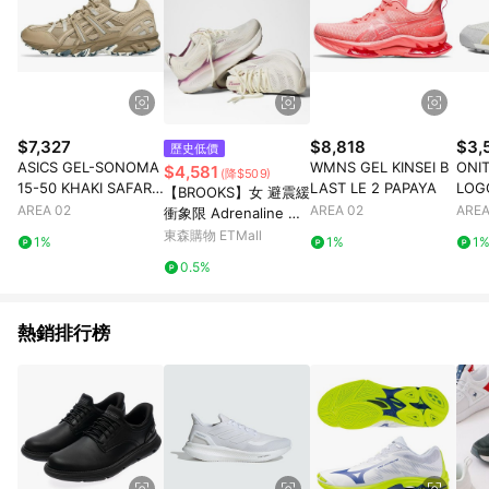
$7,327
$8,818
$3,
歷史低價
ASICS GEL-SONOMA
WMNS GEL KINSEI B
ONIT
$4,581
(降$509)
15-50 KHAKI SAFARI
LAST LE 2 PAPAYA
LOG
【BROOKS】女 避震緩
SAND
E Y
AREA 02
AREA 02
AREA
衝象限 Adrenaline GT
S 25 (1204431B128)
東森購物 ETMall
1%
1%
1
0.5%
熱銷排行榜