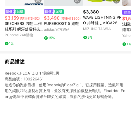
$3,380
歷史
WAVE LIGHTNING PR
$3,159
$3,490
$1,
(雙重省$462)
(雙重省$800)
O 排球鞋 _ V1GA2660
SKECHERS 男鞋 工作
PUREBOOST 5 跑鞋
法國公
39
鞋系列 瞬穿舒適科技
MIZUNO TAIWAN
adidas 官方網站
織運
GARZA SR - 200310B
PChome 24h購物
LWW
Yah
8%
15%
LK
1%
1
商品描述
Reebok_FLOATZIG 1 慢跑鞋_男
商品編號：100226461
追逐你的跑步目標，使用Reebok的FloatZig 1。它採用輕量、透氣和耐
用的網眼和防撕裂材質上層，並設有支撐性的襯墊於鞋領。Floatride En
ergy泡沫中底確保腳跟至腳尖的緩震，讓你的步伐更加順暢舒適。