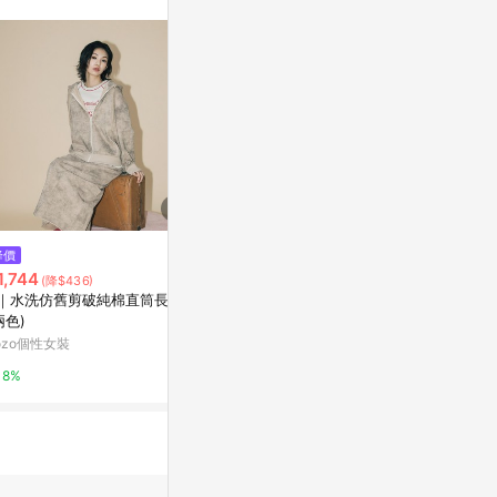
$4,935
降價
降價
針織立領背心 - 白
1,744
$1,744
(降$436)
(降$4
亞洲跨境設計購物平台 Pinkoi
｜水洗仿舊剪破純棉直筒長裙
A｜水洗仿舊
兩色)
(兩色)
1%
ozo個性女裝
gozo個性女裝
8%
8%