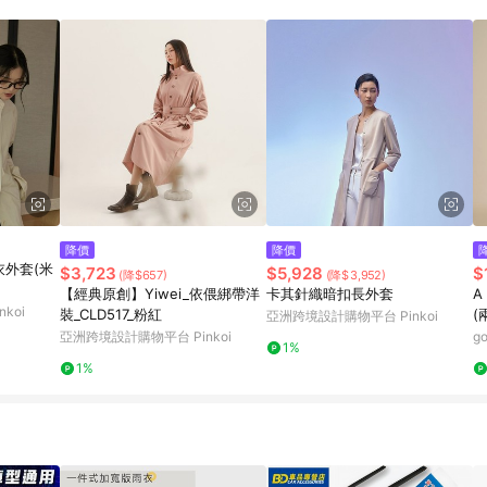
降價
降價
衣外套(米
$3,723
$5,928
$
(降$657)
(降$3,952)
【經典原創】Yiwei_依偎綁帶洋
卡其針織暗扣長外套
A
koi
裝_CLD517_粉紅
(
亞洲跨境設計購物平台 Pinkoi
亞洲跨境設計購物平台 Pinkoi
g
1%
1%