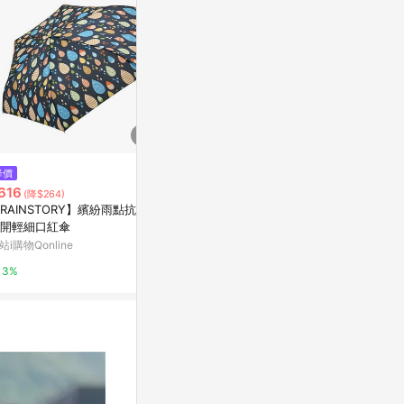
降價
降價
$99
616
$896
(雙重省$135)
(降$264)
(降$38
ANWO✨迷你口袋傘✨晴雨傘 雨
RAINSTORY】繽紛雨點抗UV
【RAINST
傘 UV傘 摺疊傘 遮陽傘 口袋傘
開輕細口紅傘
雙人自動傘
口袋陽傘 迷你傘 囊雨傘 膠囊口
蝦皮購物
站i購物Qonline
京站i購物Qonli
袋傘 陽傘 隨身傘
6%
3%
3%