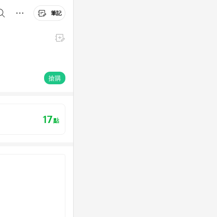
筆記
搶購
17
點