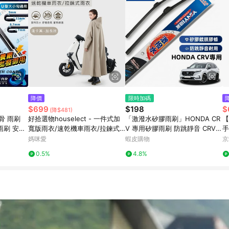
降價
限時加碼
$699
$198
$
(降$481)
軟骨 雨刷
好拾選物houselect - 一件式加
「激潑水矽膠雨刷」HONDA CR
【
雨刷 安靜
寬版雨衣/速乾機車雨衣/拉鍊式
V 專用矽膠雨刷 防跳靜音 CRV全
手
水 勾式雨
雨衣-(加長款)
系 軟骨雨刷 CRV 鍍膜雨刷 本田
媽咪愛
蝦皮購物
京
CRV 雨刷
0.5%
4.8%