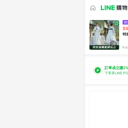
降
$
特
Ki
訂單成立賺2
下單享LINE P