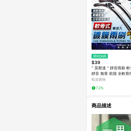
限時加碼
$39
'' 昊斯達 '' 靜音雨刷 
靜音 無骨 前擋 全軟骨
玻璃 擋風玻璃 擋水 撥
蝦皮購物
刷
7.2%
商品描述