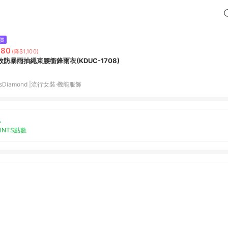
價
880
(降$1,100)
效防暴雨抽繩束腰衝鋒雨衣(KDUC-1708)
ssDiamond |流行女裝‧機能服飾
%
OINTS點數