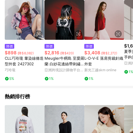
$1,
降價
降價
降價
夏季
$898
$2,816
$3,408
(降$8,082)
(降$420)
(降$2,272)
手鉤
CLL巧玲瓏 暈染線條造
Meugler牛稠島 至愛羅
L-O-V-E 落肩剪裁針織
季通用
亞洲
型外套 2427302
蘭 白紗花邊絲帶刺繡海
外套
Pinko
軍領黑色光澤背心裙
巧玲瓏
亞洲跨境設計購物平台
新光三越skm online
1
Pinkoi
5%
1%
1%
熱銷排行榜